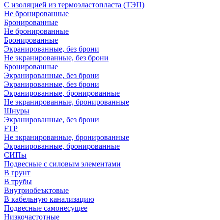
С изоляцией из термоэластопласта (ТЭП)
Не бронированные
Бронированные
Не бронированные
Бронированные
Экранированные, без брони
Не экранированные, без брони
Бронированные
Экранированные, без брони
Экранированные, без брони
Экранированные, бронированные
Не экранированные, бронированные
Шнуры
Экранированные, без брони
FTP
Не экранированные, бронированные
Экранированные, бронированные
СИПы
Подвесные с силовым элементами
В грунт
В трубы
Внутриобеъктовые
В кабельную канализацию
Подвесные самонесущее
Низкочастотные