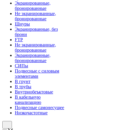
Экранированные,
бронированные
Не экранированные,
бронированные
Шнуры
Экранированные, без
брони
FTP
Не экранированные,
бронированные
Экранированные,
бронированные
СИПы
Подвесные с силовым
элементами
В грунт
В трубы
Внутриобеъктовые
В кабельную
канализацию
Подвесные самонесущее
Низкочастотные