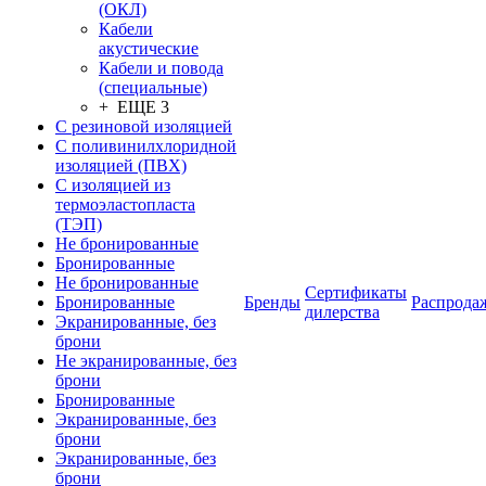
(ОКЛ)
Кабели
акустические
Кабели и повода
(специальные)
+ ЕЩЕ 3
С резиновой изоляцией
С поливинилхлоридной
изоляцией (ПВХ)
С изоляцией из
термоэластопласта
(ТЭП)
Не бронированные
Бронированные
Не бронированные
Сертификаты
Бронированные
Бренды
Распрода
дилерства
Экранированные, без
брони
Не экранированные, без
брони
Бронированные
Экранированные, без
брони
Экранированные, без
брони