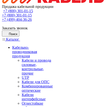
Продажа кабельной продукции
+7 (800) 301-01-15
+7 (800) 301-01-15
+7 (499) 404-36-26
Заказать звонок
Поиск
Каталог
Кабельно-
проводниковая
продукция
Кабели и провода
силовые,
контрольные,
прочие
UTP
Кабели для ОПС
Комбинированные
оптические
Кабели
интерфейсные
Огнестойкие