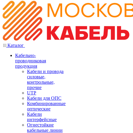
Каталог
Кабельно-
проводниковая
продукция
Кабели и провода
силовые,
контрольные,
прочие
UTP
Кабели для ОПС
Комбинированные
оптические
Кабели
интерфейсные
Огнестойкие
кабельные линии