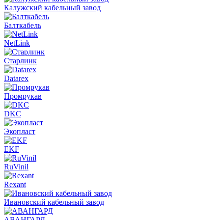
Калужский кабельный завод
Балткабель
NetLink
Старлинк
Datarex
Промрукав
DKC
Экопласт
EKF
RuVinil
Rexant
Ивановский кабельный завод
АВАНГАРД