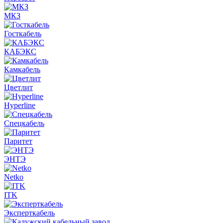
МКЗ
Госткабель
КАБЭКС
Камкабель
Цветлит
Hyperline
Спецкабель
Паритет
ЭНТЭ
Netko
ITK
Эксперткабель