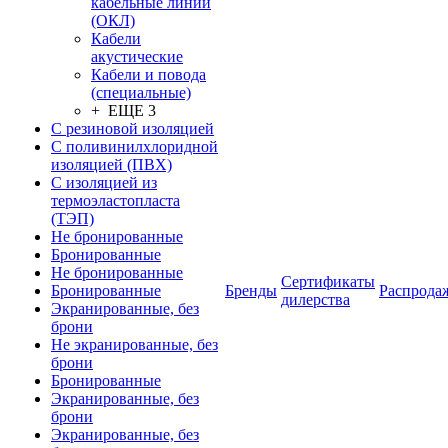
кабельные линии
(ОКЛ)
Кабели
акустические
Кабели и повода
(специальные)
+ ЕЩЕ 3
С резиновой изоляцией
С поливинилхлоридной
изоляцией (ПВХ)
С изоляцией из
термоэластопласта
(ТЭП)
Не бронированные
Бронированные
Не бронированные
Сертификаты
Бронированные
Бренды
Распрода
дилерства
Экранированные, без
брони
Не экранированные, без
брони
Бронированные
Экранированные, без
брони
Экранированные, без