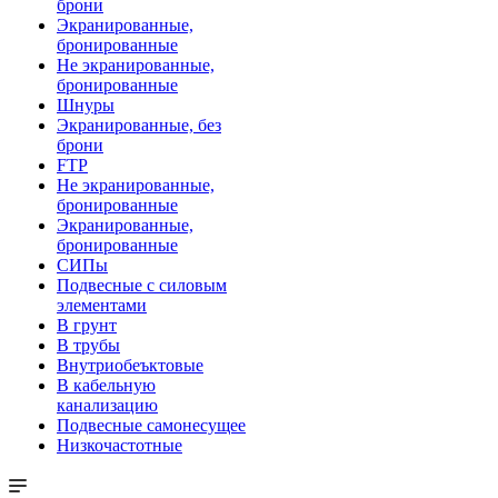
брони
Экранированные,
бронированные
Не экранированные,
бронированные
Шнуры
Экранированные, без
брони
FTP
Не экранированные,
бронированные
Экранированные,
бронированные
СИПы
Подвесные с силовым
элементами
В грунт
В трубы
Внутриобеъктовые
В кабельную
канализацию
Подвесные самонесущее
Низкочастотные