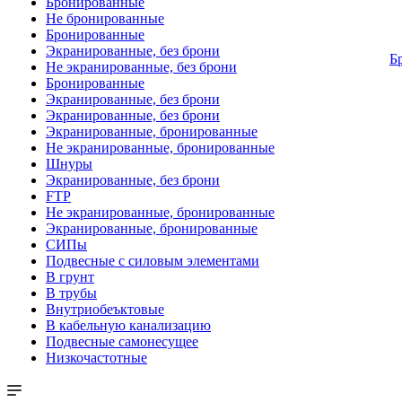
Бронированные
Не бронированные
Бронированные
Экранированные, без брони
Б
Не экранированные, без брони
Бронированные
Экранированные, без брони
Экранированные, без брони
Экранированные, бронированные
Не экранированные, бронированные
Шнуры
Экранированные, без брони
FTP
Не экранированные, бронированные
Экранированные, бронированные
СИПы
Подвесные с силовым элементами
В грунт
В трубы
Внутриобеъктовые
В кабельную канализацию
Подвесные самонесущее
Низкочастотные