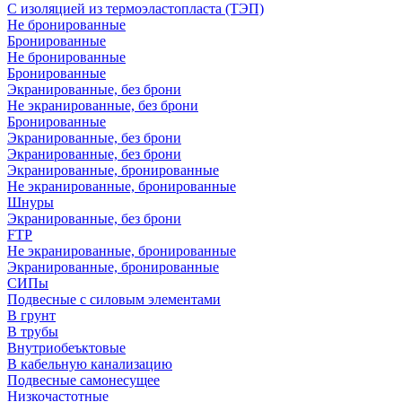
С изоляцией из термоэластопласта (ТЭП)
Не бронированные
Бронированные
Не бронированные
Бронированные
Экранированные, без брони
Не экранированные, без брони
Бронированные
Экранированные, без брони
Экранированные, без брони
Экранированные, бронированные
Не экранированные, бронированные
Шнуры
Экранированные, без брони
FTP
Не экранированные, бронированные
Экранированные, бронированные
СИПы
Подвесные с силовым элементами
В грунт
В трубы
Внутриобеъктовые
В кабельную канализацию
Подвесные самонесущее
Низкочастотные