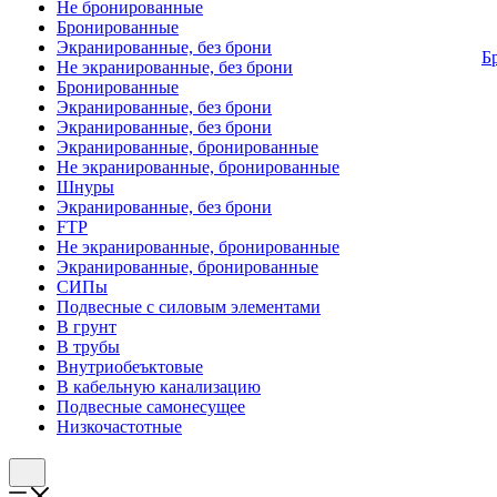
Не бронированные
Бронированные
Экранированные, без брони
Б
Не экранированные, без брони
Бронированные
Экранированные, без брони
Экранированные, без брони
Экранированные, бронированные
Не экранированные, бронированные
Шнуры
Экранированные, без брони
FTP
Не экранированные, бронированные
Экранированные, бронированные
СИПы
Подвесные с силовым элементами
В грунт
В трубы
Внутриобеъктовые
В кабельную канализацию
Подвесные самонесущее
Низкочастотные