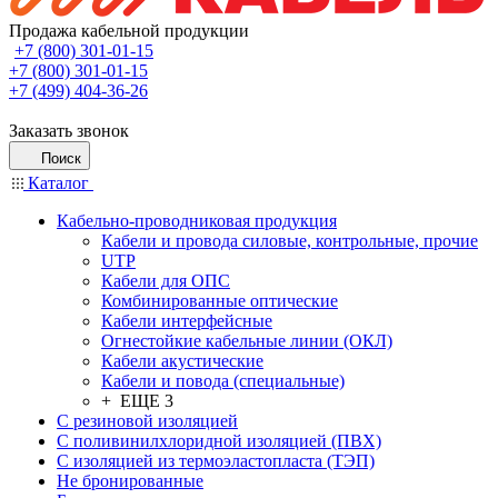
Продажа кабельной продукции
+7 (800) 301-01-15
+7 (800) 301-01-15
+7 (499) 404-36-26
Заказать звонок
Поиск
Каталог
Кабельно-проводниковая продукция
Кабели и провода силовые, контрольные, прочие
UTP
Кабели для ОПС
Комбинированные оптические
Кабели интерфейсные
Огнестойкие кабельные линии (ОКЛ)
Кабели акустические
Кабели и повода (специальные)
+ ЕЩЕ 3
С резиновой изоляцией
С поливинилхлоридной изоляцией (ПВХ)
С изоляцией из термоэластопласта (ТЭП)
Не бронированные