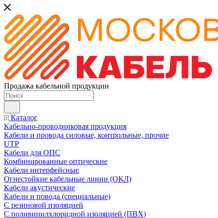
Продажа кабельной продукции
Каталог
Кабельно-проводниковая продукция
Кабели и провода силовые, контрольные, прочие
UTP
Кабели для ОПС
Комбинированные оптические
Кабели интерфейсные
Огнестойкие кабельные линии (ОКЛ)
Кабели акустические
Кабели и повода (специальные)
С резиновой изоляцией
С поливинилхлоридной изоляцией (ПВХ)