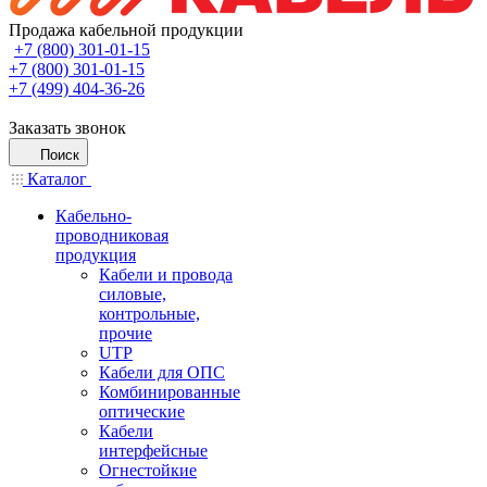
Продажа кабельной продукции
+7 (800) 301-01-15
+7 (800) 301-01-15
+7 (499) 404-36-26
Заказать звонок
Поиск
Каталог
Кабельно-
проводниковая
продукция
Кабели и провода
силовые,
контрольные,
прочие
UTP
Кабели для ОПС
Комбинированные
оптические
Кабели
интерфейсные
Огнестойкие