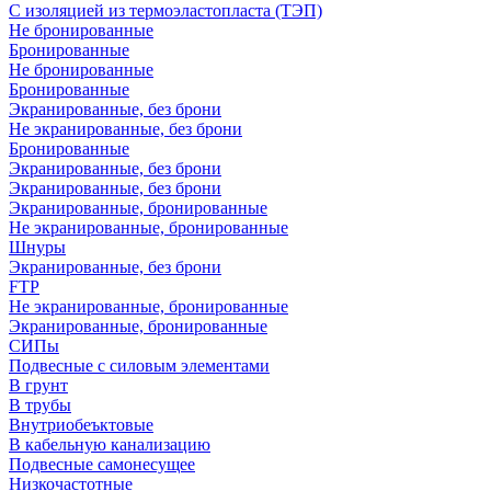
С изоляцией из термоэластопласта (ТЭП)
Не бронированные
Бронированные
Не бронированные
Бронированные
Экранированные, без брони
Не экранированные, без брони
Бронированные
Экранированные, без брони
Экранированные, без брони
Экранированные, бронированные
Не экранированные, бронированные
Шнуры
Экранированные, без брони
FTP
Не экранированные, бронированные
Экранированные, бронированные
СИПы
Подвесные с силовым элементами
В грунт
В трубы
Внутриобеъктовые
В кабельную канализацию
Подвесные самонесущее
Низкочастотные