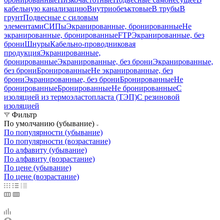
кабельную канализацию
Внутриобеъктовые
В трубы
В
грунт
Подвесные с силовым
элементами
СИПы
Экранированные, бронированные
Не
экранированные, бронированные
FTP
Экранированные, без
брони
Шнуры
Кабельно-проводниковая
продукция
Экранированные,
бронированные
Экранированные, без брони
Экранированные,
без брони
Бронированные
Не экранированные, без
брони
Экранированные, без брони
Бронированные
Не
бронированные
Бронированные
Не бронированные
С
изоляцией из термоэластопласта (ТЭП)
С резиновой
изоляцией
Фильтр
По умолчанию (убывание)
По популярности (убывание)
По популярности (возрастание)
По алфавиту (убывание)
По алфавиту (возрастание)
По цене (убывание)
По цене (возрастание)