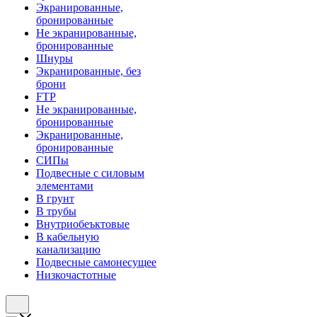
Экранированные,
бронированные
Не экранированные,
бронированные
Шнуры
Экранированные, без
брони
FTP
Не экранированные,
бронированные
Экранированные,
бронированные
СИПы
Подвесные с силовым
элементами
В грунт
В трубы
Внутриобеъктовые
В кабельную
канализацию
Подвесные самонесущее
Низкочастотные