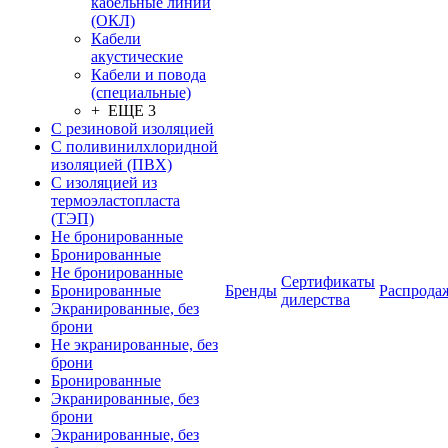
кабельные линии
(ОКЛ)
Кабели
акустические
Кабели и повода
(специальные)
+ ЕЩЕ 3
С резиновой изоляцией
С поливинилхлоридной
изоляцией (ПВХ)
С изоляцией из
термоэластопласта
(ТЭП)
Не бронированные
Бронированные
Не бронированные
Сертификаты
Бронированные
Бренды
Распрода
дилерства
Экранированные, без
брони
Не экранированные, без
брони
Бронированные
Экранированные, без
брони
Экранированные, без