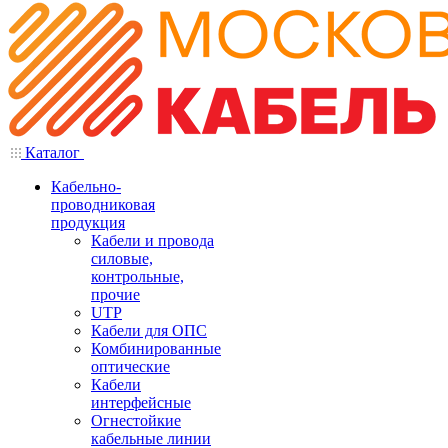
Каталог
Кабельно-
проводниковая
продукция
Кабели и провода
силовые,
контрольные,
прочие
UTP
Кабели для ОПС
Комбинированные
оптические
Кабели
интерфейсные
Огнестойкие
кабельные линии