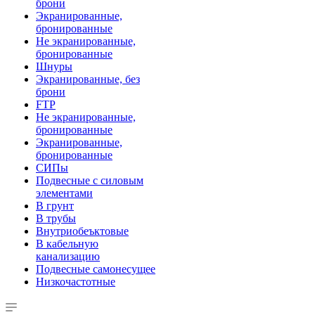
брони
Экранированные,
бронированные
Не экранированные,
бронированные
Шнуры
Экранированные, без
брони
FTP
Не экранированные,
бронированные
Экранированные,
бронированные
СИПы
Подвесные с силовым
элементами
В грунт
В трубы
Внутриобеъктовые
В кабельную
канализацию
Подвесные самонесущее
Низкочастотные