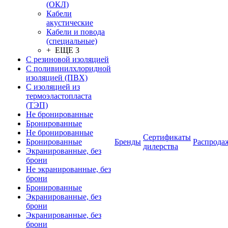
(ОКЛ)
Кабели
акустические
Кабели и повода
(специальные)
+ ЕЩЕ 3
С резиновой изоляцией
С поливинилхлоридной
изоляцией (ПВХ)
С изоляцией из
термоэластопласта
(ТЭП)
Не бронированные
Бронированные
Не бронированные
Сертификаты
Бронированные
Бренды
Распрода
дилерства
Экранированные, без
брони
Не экранированные, без
брони
Бронированные
Экранированные, без
брони
Экранированные, без
брони