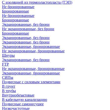
С изоляцией из термоэластопласта (ТЭП)
Не бронированные
Бронированные
Не бронированные
Бронированные
Экранированные, без брони
Не экранированные, без брони
Бронированные
Экранированные, без брони
Экранированные, без брони
Экранированные, бронированные
Не экранированные, бронированные
Шнуры
Экранированные, без брони
FTP
Не экранированные, бронированные
Экранированные, бронированные
СИПы
Подвесные с силовым элементами
В грунт
В трубы
Внутриобеъктовые
В кабельную канализацию
Подвесные самонесущее
Низкочастотные