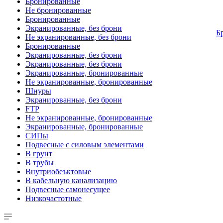
Бронированные
Не бронированные
Бронированные
Экранированные, без брони
Б
Не экранированные, без брони
Бронированные
Экранированные, без брони
Экранированные, без брони
Экранированные, бронированные
Не экранированные, бронированные
Шнуры
Экранированные, без брони
FTP
Не экранированные, бронированные
Экранированные, бронированные
СИПы
Подвесные с силовым элементами
В грунт
В трубы
Внутриобеъктовые
В кабельную канализацию
Подвесные самонесущее
Низкочастотные