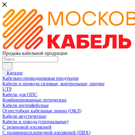
Продажа кабельной продукции
Каталог
Кабельно-проводниковая продукция
Кабели и провода силовые, контрольные, прочие
UTP
Кабели для ОПС
Комбинированные оптические
Кабели интерфейсные
Огнестойкие кабельные линии (ОКЛ)
Кабели акустические
Кабели и повода (специальные)
С резиновой изоляцией
С поливинилхлоридной изоляцией (ПВХ)