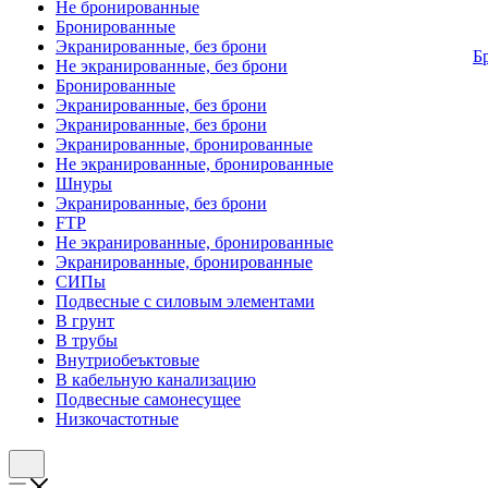
Не бронированные
Бронированные
Экранированные, без брони
Б
Не экранированные, без брони
Бронированные
Экранированные, без брони
Экранированные, без брони
Экранированные, бронированные
Не экранированные, бронированные
Шнуры
Экранированные, без брони
FTP
Не экранированные, бронированные
Экранированные, бронированные
СИПы
Подвесные с силовым элементами
В грунт
В трубы
Внутриобеъктовые
В кабельную канализацию
Подвесные самонесущее
Низкочастотные