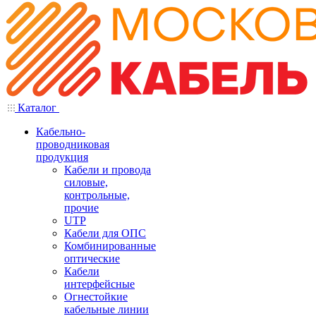
Каталог
Кабельно-
проводниковая
продукция
Кабели и провода
силовые,
контрольные,
прочие
UTP
Кабели для ОПС
Комбинированные
оптические
Кабели
интерфейсные
Огнестойкие
кабельные линии