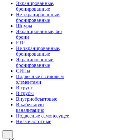
Экранированные,
бронированные
Не экранированные,
бронированные
Шнуры
Экранированные, без
брони
FTP
Не экранированные,
бронированные
Экранированные,
бронированные
СИПы
Подвесные с силовым
элементами
В грунт
В трубы
Внутриобеъктовые
В кабельную
канализацию
Подвесные самонесущее
Низкочастотные