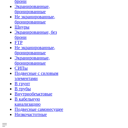
брони
Экранированные,
бронированные
Не экранированные,
бронированные
Шнуры
Экранированные, без
брони
FTP
Не экранированные,
бронированные
Экранированные,
бронированные
СИПы
Подвесные с силовым
элементами
В грунт
В трубы
Внутриобеъктовые
В кабельную
канализацию
Подвесные самонесущее
Низкочастотные