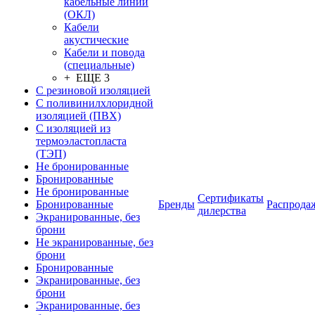
кабельные линии
(ОКЛ)
Кабели
акустические
Кабели и повода
(специальные)
+ ЕЩЕ 3
С резиновой изоляцией
С поливинилхлоридной
изоляцией (ПВХ)
С изоляцией из
термоэластопласта
(ТЭП)
Не бронированные
Бронированные
Не бронированные
Сертификаты
Бронированные
Бренды
Распрода
дилерства
Экранированные, без
брони
Не экранированные, без
брони
Бронированные
Экранированные, без
брони
Экранированные, без