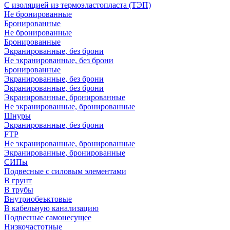
С изоляцией из термоэластопласта (ТЭП)
Не бронированные
Бронированные
Не бронированные
Бронированные
Экранированные, без брони
Не экранированные, без брони
Бронированные
Экранированные, без брони
Экранированные, без брони
Экранированные, бронированные
Не экранированные, бронированные
Шнуры
Экранированные, без брони
FTP
Не экранированные, бронированные
Экранированные, бронированные
СИПы
Подвесные с силовым элементами
В грунт
В трубы
Внутриобеъктовые
В кабельную канализацию
Подвесные самонесущее
Низкочастотные