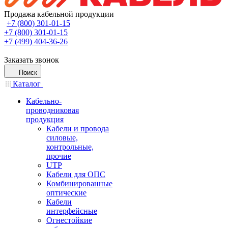
Продажа кабельной продукции
+7 (800) 301-01-15
+7 (800) 301-01-15
+7 (499) 404-36-26
Заказать звонок
Поиск
Каталог
Кабельно-
проводниковая
продукция
Кабели и провода
силовые,
контрольные,
прочие
UTP
Кабели для ОПС
Комбинированные
оптические
Кабели
интерфейсные
Огнестойкие