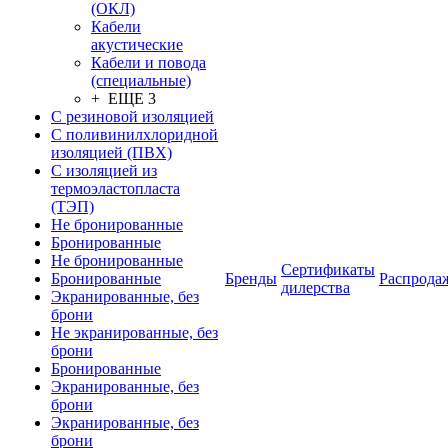
(ОКЛ)
Кабели
акустические
Кабели и повода
(специальные)
+ ЕЩЕ 3
С резиновой изоляцией
С поливинилхлоридной
изоляцией (ПВХ)
С изоляцией из
термоэластопласта
(ТЭП)
Не бронированные
Бронированные
Не бронированные
Сертификаты
Бронированные
Бренды
Распрода
дилерства
Экранированные, без
брони
Не экранированные, без
брони
Бронированные
Экранированные, без
брони
Экранированные, без
брони