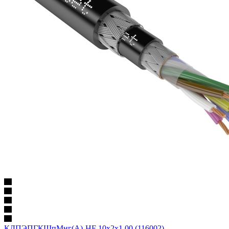
КДПЭПГКШпМнг(А)-HF 10х2х1,00 (116002)