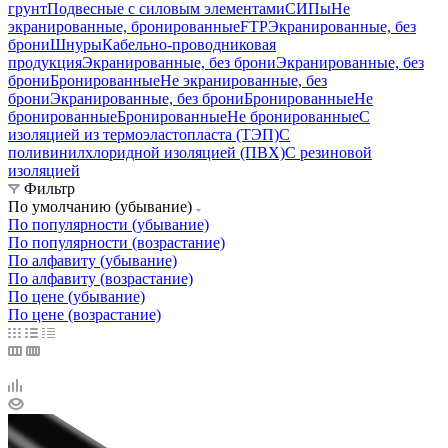
грунт
Подвесные с силовым элементами
СИПы
Не
экранированные, бронированные
FTP
Экранированные, без
брони
Шнуры
Кабельно-проводниковая
продукция
Экранированные, без брони
Экранированные, без
брони
Бронированные
Не экранированные, без
брони
Экранированные, без брони
Бронированные
Не
бронированные
Бронированные
Не бронированные
С
изоляцией из термоэластопласта (ТЭП)
С
поливинилхлоридной изоляцией (ПВХ)
С резиновой
изоляцией
Фильтр
По умолчанию (убывание)
По популярности (убывание)
По популярности (возрастание)
По алфавиту (убывание)
По алфавиту (возрастание)
По цене (убывание)
По цене (возрастание)