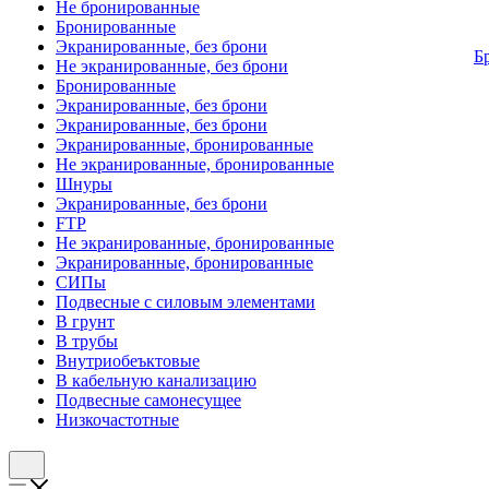
Не бронированные
Бронированные
Экранированные, без брони
Б
Не экранированные, без брони
Бронированные
Экранированные, без брони
Экранированные, без брони
Экранированные, бронированные
Не экранированные, бронированные
Шнуры
Экранированные, без брони
FTP
Не экранированные, бронированные
Экранированные, бронированные
СИПы
Подвесные с силовым элементами
В грунт
В трубы
Внутриобеъктовые
В кабельную канализацию
Подвесные самонесущее
Низкочастотные