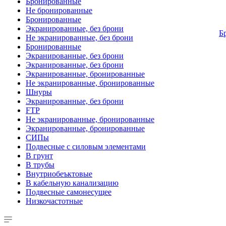
Бронированные
Не бронированные
Бронированные
Экранированные, без брони
Б
Не экранированные, без брони
Бронированные
Экранированные, без брони
Экранированные, без брони
Экранированные, бронированные
Не экранированные, бронированные
Шнуры
Экранированные, без брони
FTP
Не экранированные, бронированные
Экранированные, бронированные
СИПы
Подвесные с силовым элементами
В грунт
В трубы
Внутриобеъктовые
В кабельную канализацию
Подвесные самонесущее
Низкочастотные