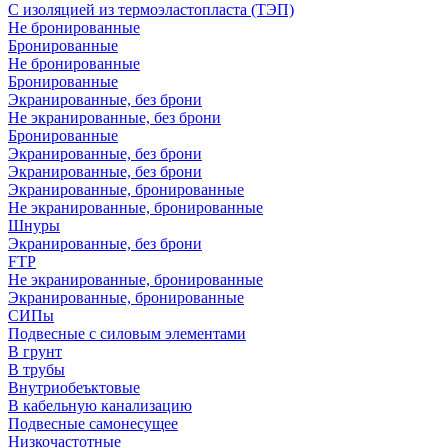
С изоляцией из термоэластопласта (ТЭП)
Не бронированные
Бронированные
Не бронированные
Бронированные
Экранированные, без брони
Не экранированные, без брони
Бронированные
Экранированные, без брони
Экранированные, без брони
Экранированные, бронированные
Не экранированные, бронированные
Шнуры
Экранированные, без брони
FTP
Не экранированные, бронированные
Экранированные, бронированные
СИПы
Подвесные с силовым элементами
В грунт
В трубы
Внутриобеъктовые
В кабельную канализацию
Подвесные самонесущее
Низкочастотные