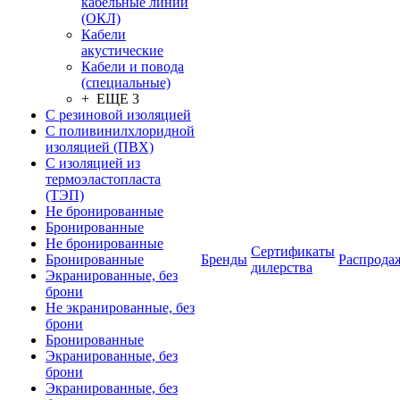
кабельные линии
(ОКЛ)
Кабели
акустические
Кабели и повода
(специальные)
+ ЕЩЕ 3
С резиновой изоляцией
С поливинилхлоридной
изоляцией (ПВХ)
С изоляцией из
термоэластопласта
(ТЭП)
Не бронированные
Бронированные
Не бронированные
Сертификаты
Бронированные
Бренды
Распрода
дилерства
Экранированные, без
брони
Не экранированные, без
брони
Бронированные
Экранированные, без
брони
Экранированные, без