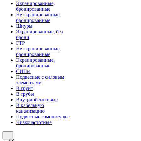
Экранированные,
бронированные
Не экранированные,
бронированные
Шнуры
Экранированные, без
брони
FTP
Не экранированные,
бронированные
Экранированные,
бронированные
СИПы
Подвесные с силовым
элементами
В грунт
В трубы
Внутриобеъктовые
В кабельную
канализацию
Подвесные самонесущее
Низкочастотные