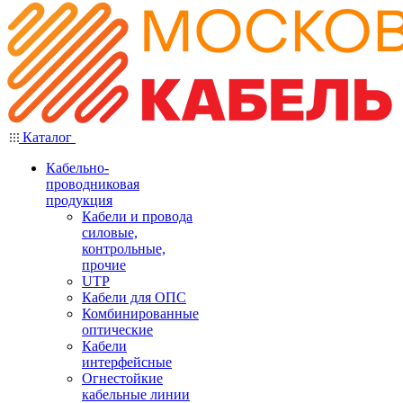
Каталог
Кабельно-
проводниковая
продукция
Кабели и провода
силовые,
контрольные,
прочие
UTP
Кабели для ОПС
Комбинированные
оптические
Кабели
интерфейсные
Огнестойкие
кабельные линии