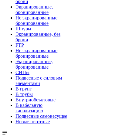
брони
Экранированные,
бронированные
Не экранированные,
бронированные
Шнуры
Экранированные, без
брони
FTP
Не экранированные,
бронированные
Экранированные,
бронированные
СИПы
Подвесные с силовым
элементами
В грунт
В трубы
Внутриобеъктовые
В кабельную
канализацию
Подвесные самонесущее
Низкочастотные