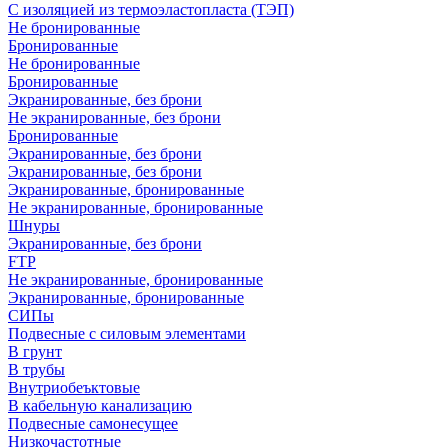
С изоляцией из термоэластопласта (ТЭП)
Не бронированные
Бронированные
Не бронированные
Бронированные
Экранированные, без брони
Не экранированные, без брони
Бронированные
Экранированные, без брони
Экранированные, без брони
Экранированные, бронированные
Не экранированные, бронированные
Шнуры
Экранированные, без брони
FTP
Не экранированные, бронированные
Экранированные, бронированные
СИПы
Подвесные с силовым элементами
В грунт
В трубы
Внутриобеъктовые
В кабельную канализацию
Подвесные самонесущее
Низкочастотные