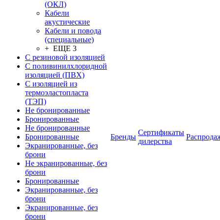
(ОКЛ)
Кабели
акустические
Кабели и повода
(специальные)
+ ЕЩЕ 3
С резиновой изоляцией
С поливинилхлоридной
изоляцией (ПВХ)
С изоляцией из
термоэластопласта
(ТЭП)
Не бронированные
Бронированные
Не бронированные
Сертификаты
Бронированные
Бренды
Распрода
дилерства
Экранированные, без
брони
Не экранированные, без
брони
Бронированные
Экранированные, без
брони
Экранированные, без
брони