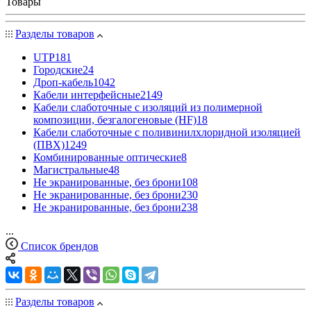
Товары
Разделы товаров
UTP
181
Городские
24
Дроп-кабель
1042
Кабели интерфейсные
2149
Кабели слаботочные с изоляций из полимерной
композиции, безгалогеновые (HF)
18
Кабели слаботочные с поливинилхлоридной изоляцией
(ПВХ)
1249
Комбинированные оптические
8
Магистральные
48
Не экранированные, без брони
108
Не экранированные, без брони
230
Не экранированные, без брони
238
...
Список брендов
Разделы товаров