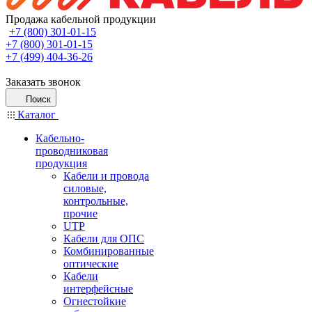
Продажа кабельной продукции
+7 (800) 301-01-15
+7 (800) 301-01-15
+7 (499) 404-36-26
Заказать звонок
Поиск
Каталог
Кабельно-
проводниковая
продукция
Кабели и провода
силовые,
контрольные,
прочие
UTP
Кабели для ОПС
Комбинированные
оптические
Кабели
интерфейсные
Огнестойкие