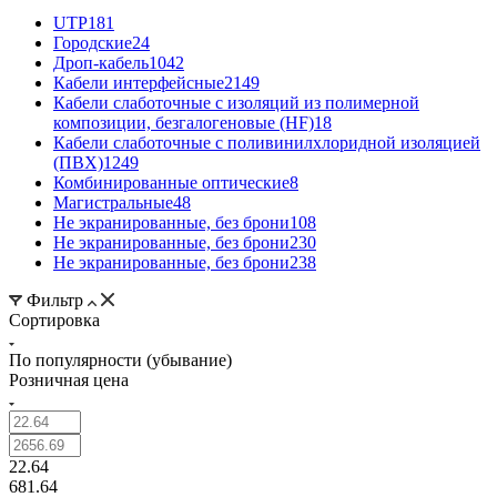
UTP
181
Городские
24
Дроп-кабель
1042
Кабели интерфейсные
2149
Кабели слаботочные с изоляций из полимерной
композиции, безгалогеновые (HF)
18
Кабели слаботочные с поливинилхлоридной изоляцией
(ПВХ)
1249
Комбинированные оптические
8
Магистральные
48
Не экранированные, без брони
108
Не экранированные, без брони
230
Не экранированные, без брони
238
Фильтр
Сортировка
По популярности (убывание)
Розничная цена
22.64
681.64