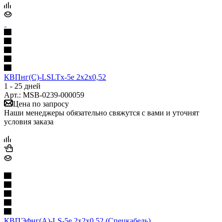
КВПнг(С)-LSLTx-5е 2х2х0,52
1 - 25 дней
Арт.: MSB-0239-000059
Цена по запросу
Наши менеджеры обязательно свяжутся с вами и уточнят
условия заказа
КВПЭфнг(А)-LS-5е 2х2х0,52 (Спецкабель)