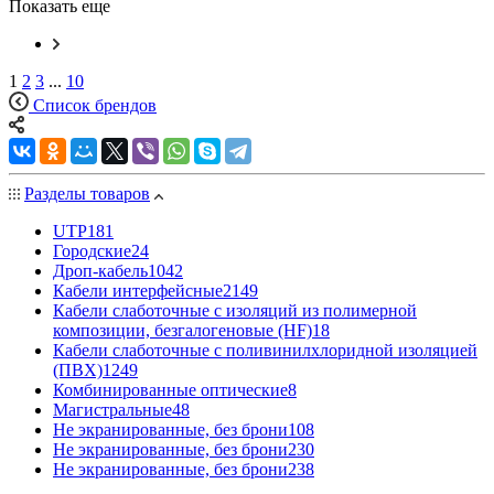
Показать еще
1
2
3
...
10
Список брендов
Разделы товаров
UTP
181
Городские
24
Дроп-кабель
1042
Кабели интерфейсные
2149
Кабели слаботочные с изоляций из полимерной
композиции, безгалогеновые (HF)
18
Кабели слаботочные с поливинилхлоридной изоляцией
(ПВХ)
1249
Комбинированные оптические
8
Магистральные
48
Не экранированные, без брони
108
Не экранированные, без брони
230
Не экранированные, без брони
238