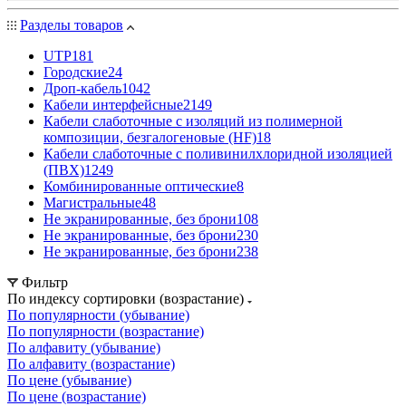
Разделы товаров
UTP
181
Городские
24
Дроп-кабель
1042
Кабели интерфейсные
2149
Кабели слаботочные с изоляций из полимерной
композиции, безгалогеновые (HF)
18
Кабели слаботочные с поливинилхлоридной изоляцией
(ПВХ)
1249
Комбинированные оптические
8
Магистральные
48
Не экранированные, без брони
108
Не экранированные, без брони
230
Не экранированные, без брони
238
Фильтр
По индексу сортировки (возрастание)
По популярности (убывание)
По популярности (возрастание)
По алфавиту (убывание)
По алфавиту (возрастание)
По цене (убывание)
По цене (возрастание)