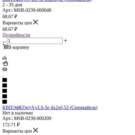
2 - 35 дня
Арт.: MSB-0239-000048
68.67
₽
Варианты цен
68.67
₽
Подробности
В корзину
КВПЭфКГнг(А)-LS-5е 4х2х0,52 (Спецкабель)
Нет в наличии
Арт.: MSB-0239-000209
172.71
₽
Варианты цен