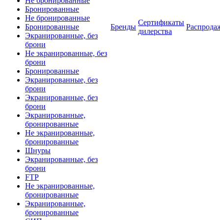
Не бронированные
Бронированные
Не бронированные
Сертификаты
Бронированные
Бренды
Распрода
дилерства
Экранированные, без
брони
Не экранированные, без
брони
Бронированные
Экранированные, без
брони
Экранированные, без
брони
Экранированные,
бронированные
Не экранированные,
бронированные
Шнуры
Экранированные, без
брони
FTP
Не экранированные,
бронированные
Экранированные,
бронированные