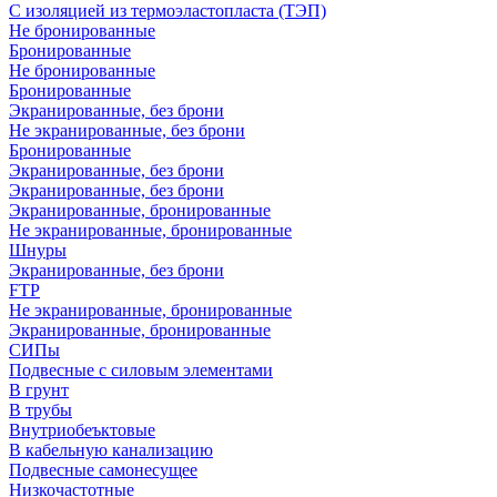
С изоляцией из термоэластопласта (ТЭП)
Не бронированные
Бронированные
Не бронированные
Бронированные
Экранированные, без брони
Не экранированные, без брони
Бронированные
Экранированные, без брони
Экранированные, без брони
Экранированные, бронированные
Не экранированные, бронированные
Шнуры
Экранированные, без брони
FTP
Не экранированные, бронированные
Экранированные, бронированные
СИПы
Подвесные с силовым элементами
В грунт
В трубы
Внутриобеъктовые
В кабельную канализацию
Подвесные самонесущее
Низкочастотные