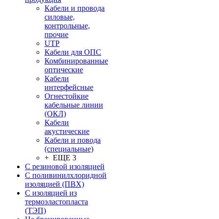
Кабели и провода
силовые,
контрольные,
прочие
UTP
Кабели для ОПС
Комбинированные
оптические
Кабели
интерфейсные
Огнестойкие
кабельные линии
(ОКЛ)
Кабели
акустические
Кабели и повода
(специальные)
+ ЕЩЕ 3
С резиновой изоляцией
С поливинилхлоридной
изоляцией (ПВХ)
С изоляцией из
термоэластопласта
(ТЭП)