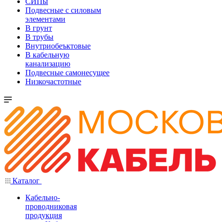
СИПы
Подвесные с силовым
элементами
В грунт
В трубы
Внутриобеъктовые
В кабельную
канализацию
Подвесные самонесущее
Низкочастотные
Каталог
Кабельно-
проводниковая
продукция