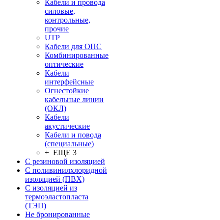
Кабели и провода
силовые,
контрольные,
прочие
UTP
Кабели для ОПС
Комбинированные
оптические
Кабели
интерфейсные
Огнестойкие
кабельные линии
(ОКЛ)
Кабели
акустические
Кабели и повода
(специальные)
+ ЕЩЕ 3
С резиновой изоляцией
С поливинилхлоридной
изоляцией (ПВХ)
С изоляцией из
термоэластопласта
(ТЭП)
Не бронированные