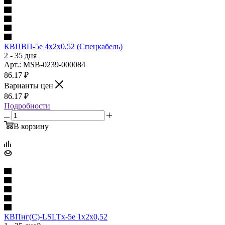
КВПВП-5е 4х2х0,52 (Спецкабель)
2 - 35 дня
Арт.: MSB-0239-000084
86.17
₽
Варианты цен
86.17
₽
Подробности
В корзину
КВПнг(С)-LSLTx-5е 1х2х0,52