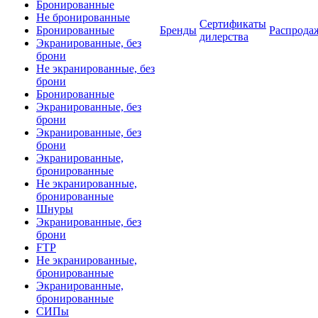
Бронированные
Не бронированные
Сертификаты
Бронированные
Бренды
Распрода
дилерства
Экранированные, без
брони
Не экранированные, без
брони
Бронированные
Экранированные, без
брони
Экранированные, без
брони
Экранированные,
бронированные
Не экранированные,
бронированные
Шнуры
Экранированные, без
брони
FTP
Не экранированные,
бронированные
Экранированные,
бронированные
СИПы