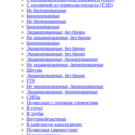
С изоляцией из термоэластопласта (ТЭП)
Не бронированные
Бронированные
Не бронированные
Бронированные
Экранированные, без брони
Не экранированные, без брони
Бронированные
Экранированные, без брони
Экранированные, без брони
Экранированные, бронированные
Не экранированные, бронированные
Шнуры
Экранированные, без брони
FTP
Не экранированные, бронированные
Экранированные, бронированные
СИПы
Подвесные с силовым элементами
В грунт
В трубы
Внутриобеъктовые
В кабельную канализацию
Подвесные самонесущее