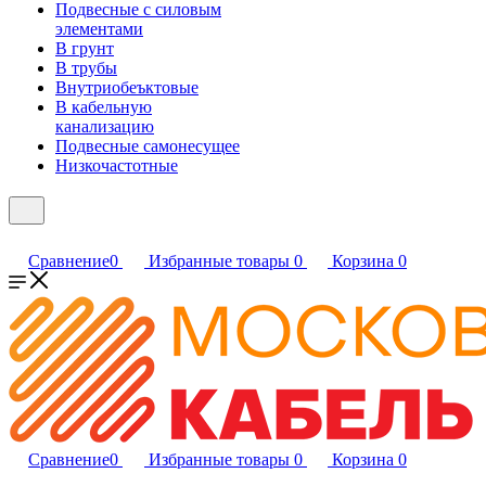
Подвесные с силовым
элементами
В грунт
В трубы
Внутриобеъктовые
В кабельную
канализацию
Подвесные самонесущее
Низкочастотные
Сравнение
0
Избранные товары
0
Корзина
0
Сравнение
0
Избранные товары
0
Корзина
0