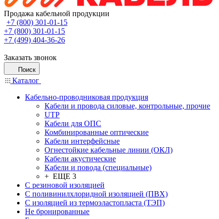
Продажа кабельной продукции
+7 (800) 301-01-15
+7 (800) 301-01-15
+7 (499) 404-36-26
Заказать звонок
Поиск
Каталог
Кабельно-проводниковая продукция
Кабели и провода силовые, контрольные, прочие
UTP
Кабели для ОПС
Комбинированные оптические
Кабели интерфейсные
Огнестойкие кабельные линии (ОКЛ)
Кабели акустические
Кабели и повода (специальные)
+ ЕЩЕ 3
С резиновой изоляцией
С поливинилхлоридной изоляцией (ПВХ)
С изоляцией из термоэластопласта (ТЭП)
Не бронированные