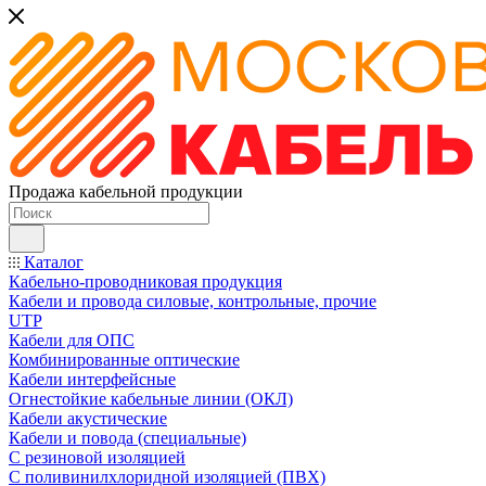
Продажа кабельной продукции
Каталог
Кабельно-проводниковая продукция
Кабели и провода силовые, контрольные, прочие
UTP
Кабели для ОПС
Комбинированные оптические
Кабели интерфейсные
Огнестойкие кабельные линии (ОКЛ)
Кабели акустические
Кабели и повода (специальные)
С резиновой изоляцией
С поливинилхлоридной изоляцией (ПВХ)