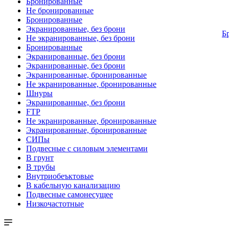
Бронированные
Не бронированные
Бронированные
Экранированные, без брони
Б
Не экранированные, без брони
Бронированные
Экранированные, без брони
Экранированные, без брони
Экранированные, бронированные
Не экранированные, бронированные
Шнуры
Экранированные, без брони
FTP
Не экранированные, бронированные
Экранированные, бронированные
СИПы
Подвесные с силовым элементами
В грунт
В трубы
Внутриобеъктовые
В кабельную канализацию
Подвесные самонесущее
Низкочастотные