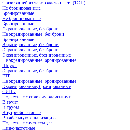
С изоляцией из термоэластопласта (ТЭП)
Не бронированные
Бронированные
Не бронированные
Бронированные
Экранированные, без брони
Не экранированные, без брони
Бронированные
Экранированные, без брони
Экранированные, без брони
Экранированные, бронированные
Не экранированные, бронированные
Шнуры
Экранированные, без брони
FTP
Не экранированные, бронированные
Экранированные, бронированные
СИПы
Подвесные с силовым элементами
В грунт
В трубы
Внутриобеъктовые
В кабельную канализацию
Подвесные самонесущее
Низкочастотные