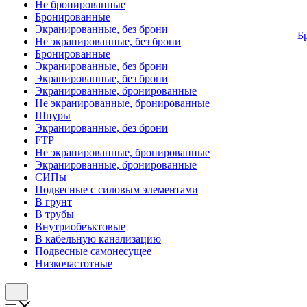
Не бронированные
Бронированные
Экранированные, без брони
Б
Не экранированные, без брони
Бронированные
Экранированные, без брони
Экранированные, без брони
Экранированные, бронированные
Не экранированные, бронированные
Шнуры
Экранированные, без брони
FTP
Не экранированные, бронированные
Экранированные, бронированные
СИПы
Подвесные с силовым элементами
В грунт
В трубы
Внутриобеъктовые
В кабельную канализацию
Подвесные самонесущее
Низкочастотные