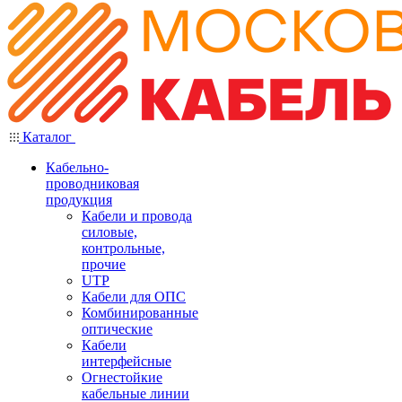
Каталог
Кабельно-
проводниковая
продукция
Кабели и провода
силовые,
контрольные,
прочие
UTP
Кабели для ОПС
Комбинированные
оптические
Кабели
интерфейсные
Огнестойкие
кабельные линии