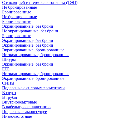
С изоляцией из термоэластопласта (ТЭП)
Не бронированные
Бронированные
Не бронированные
Бронированные
Экранированные, без брони
Не экранированные, без брони
Бронированные
Экранированные, без брони
Экранированные, без брони
Экранированные, бронированные
Не экранированные, бронированные
Шнуры
Экранированные, без брони
FTP
Не экранированные, бронированные
Экранированные, бронированные
СИПы
Подвесные с силовым элементами
В грунт
В трубы
Внутриобеъктовые
В кабельную канализацию
Подвесные самонесущее
Низкочастотные