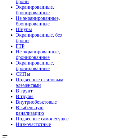
брони
Экранированные,
бронированные
Не экранированные,
бронированные
Шнуры
Экранированные, без
брони
FTP
Не экранированные,
бронированные
Экранированные,
бронированные
СИПы
Подвесные с силовым
элементами
В грунт
В трубы
Внутриобеъктовые
В кабельную
канализацию
Подвесные самонесущее
Низкочастотные