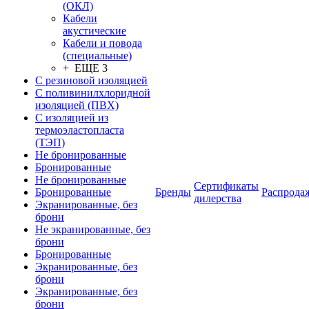
(ОКЛ)
Кабели
акустические
Кабели и повода
(специальные)
+ ЕЩЕ 3
С резиновой изоляцией
С поливинилхлоридной
изоляцией (ПВХ)
С изоляцией из
термоэластопласта
(ТЭП)
Не бронированные
Бронированные
Не бронированные
Сертификаты
Бронированные
Бренды
Распрода
дилерства
Экранированные, без
брони
Не экранированные, без
брони
Бронированные
Экранированные, без
брони
Экранированные, без
брони