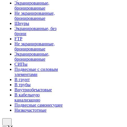
Экранированные,
бронированные
Не экранированные,
бронированные
Шнуры
Экранированные, без
брони
FTP
Не экранированные,
бронированные
Экранированные,
бронированные
СИПы
Подвесные с силовым
элементами
В грунт
В трубы
Внутриобеъктовые
В кабельную
канализацию
Подвесные самонесущее
Низкочастотные