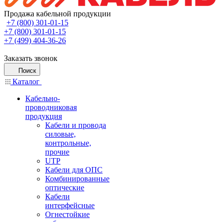
Продажа кабельной продукции
+7 (800) 301-01-15
+7 (800) 301-01-15
+7 (499) 404-36-26
Заказать звонок
Поиск
Каталог
Кабельно-
проводниковая
продукция
Кабели и провода
силовые,
контрольные,
прочие
UTP
Кабели для ОПС
Комбинированные
оптические
Кабели
интерфейсные
Огнестойкие