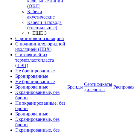
кабельные линии
(ОКЛ)
Кабели
акустические
Кабели и повода
(специальные)
+ ЕЩЕ 3
С резиновой изоляцией
С поливинилхлоридной
изоляцией (ПВХ)
С изоляцией из
термоэластопласта
(ТЭП)
Не бронированные
Бронированные
Не бронированные
Сертификаты
Бронированные
Бренды
Распрода
дилерства
Экранированные, без
брони
Не экранированные, без
брони
Бронированные
Экранированные, без
брони
Экранированные, без