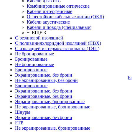
Кабели для ОПС
Комбинированные оптические
Кабели интерфейсные
Огнестойкие кабельные линии (ОКЛ)
Кабели акустические
Кабели и повода (специальные)
+ ЕЩЕ 3
С резиновой изоляцией
С поливинилхлоридной изоляцией (ПВХ)
С изоляцией из термоэластопласта (ТЭП)
Не бронированные
Бронированные
Не бронированные
Бронированные
Экранированные, без брони
Б
Не экранированные, без брони
Бронированные
Экранированные, без брони
Экранированные, без брони
Экранированные, бронированные
Не экранированные, бронированные
Шнуры
Экранированные, без брони
FTP
Не экранированные, бронированные