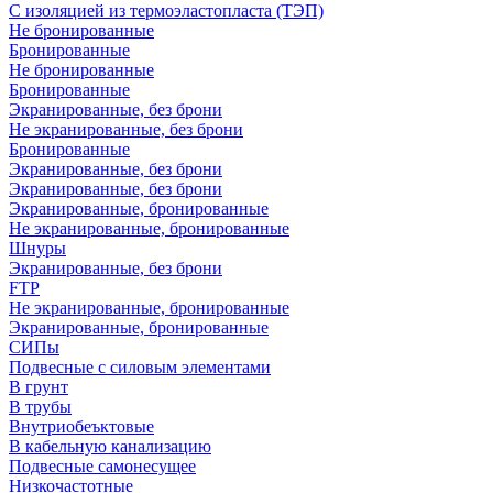
С изоляцией из термоэластопласта (ТЭП)
Не бронированные
Бронированные
Не бронированные
Бронированные
Экранированные, без брони
Не экранированные, без брони
Бронированные
Экранированные, без брони
Экранированные, без брони
Экранированные, бронированные
Не экранированные, бронированные
Шнуры
Экранированные, без брони
FTP
Не экранированные, бронированные
Экранированные, бронированные
СИПы
Подвесные с силовым элементами
В грунт
В трубы
Внутриобеъктовые
В кабельную канализацию
Подвесные самонесущее
Низкочастотные