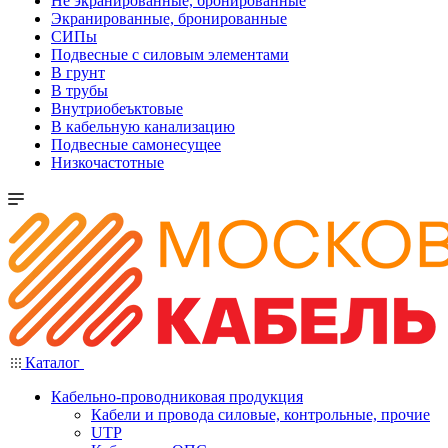
Не экранированные, бронированные
Экранированные, бронированные
СИПы
Подвесные с силовым элементами
В грунт
В трубы
Внутриобеъктовые
В кабельную канализацию
Подвесные самонесущее
Низкочастотные
Каталог
Кабельно-проводниковая продукция
Кабели и провода силовые, контрольные, прочие
UTP