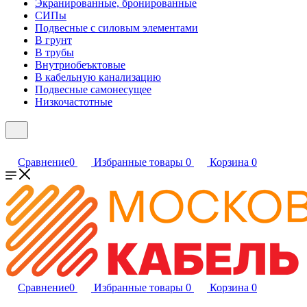
Экранированные, бронированные
СИПы
Подвесные с силовым элементами
В грунт
В трубы
Внутриобеъктовые
В кабельную канализацию
Подвесные самонесущее
Низкочастотные
Сравнение
0
Избранные товары
0
Корзина
0
Сравнение
0
Избранные товары
0
Корзина
0