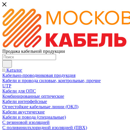
Продажа кабельной продукции
Каталог
Кабельно-проводниковая продукция
Кабели и провода силовые, контрольные, прочие
UTP
Кабели для ОПС
Комбинированные оптические
Кабели интерфейсные
Огнестойкие кабельные линии (ОКЛ)
Кабели акустические
Кабели и повода (специальные)
С резиновой изоляцией
С поливинилхлоридной изоляцией (ПВХ)