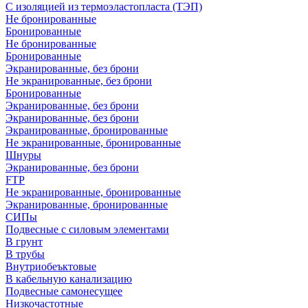
С изоляцией из термоэластопласта (ТЭП)
Не бронированные
Бронированные
Не бронированные
Бронированные
Экранированные, без брони
Не экранированные, без брони
Бронированные
Экранированные, без брони
Экранированные, без брони
Экранированные, бронированные
Не экранированные, бронированные
Шнуры
Экранированные, без брони
FTP
Не экранированные, бронированные
Экранированные, бронированные
СИПы
Подвесные с силовым элементами
В грунт
В трубы
Внутриобеъктовые
В кабельную канализацию
Подвесные самонесущее
Низкочастотные