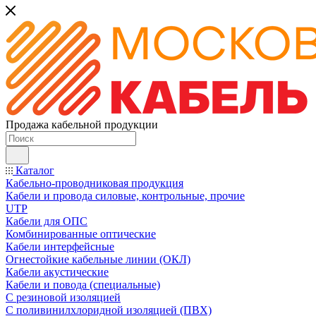
Продажа кабельной продукции
Каталог
Кабельно-проводниковая продукция
Кабели и провода силовые, контрольные, прочие
UTP
Кабели для ОПС
Комбинированные оптические
Кабели интерфейсные
Огнестойкие кабельные линии (ОКЛ)
Кабели акустические
Кабели и повода (специальные)
С резиновой изоляцией
С поливинилхлоридной изоляцией (ПВХ)