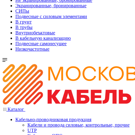
Не экранированные, бронированные
Экранированные, бронированные
СИПы
Подвесные с силовым элементами
В грунт
В трубы
Внутриобеъктовые
В кабельную канализацию
Подвесные самонесущее
Низкочастотные
Каталог
Кабельно-проводниковая продукция
Кабели и провода силовые, контрольные, прочие
UTP