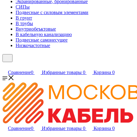
Экранированные, бронированные
СИПы
Подвесные с силовым элементами
В грунт
В трубы
Внутриобеъктовые
В кабельную канализацию
Подвесные самонесущее
Низкочастотные
Сравнение
0
Избранные товары
0
Корзина
0
Сравнение
0
Избранные товары
0
Корзина
0