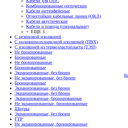
Кабели для ОПС
Комбинированные оптические
Кабели интерфейсные
Огнестойкие кабельные линии (ОКЛ)
Кабели акустические
Кабели и повода (специальные)
+ ЕЩЕ 3
С резиновой изоляцией
С поливинилхлоридной изоляцией (ПВХ)
С изоляцией из термоэластопласта (ТЭП)
Не бронированные
Бронированные
Не бронированные
Бронированные
Экранированные, без брони
Б
Не экранированные, без брони
Бронированные
Экранированные, без брони
Экранированные, без брони
Экранированные, бронированные
Не экранированные, бронированные
Шнуры
Экранированные, без брони
FTP
Не экранированные, бронированные