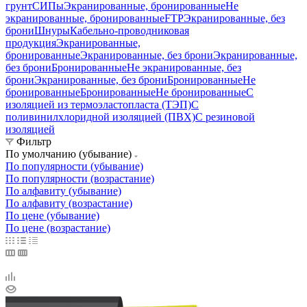
грунт
СИПы
Экранированные, бронированные
Не
экранированные, бронированные
FTP
Экранированные, без
брони
Шнуры
Кабельно-проводниковая
продукция
Экранированные,
бронированные
Экранированные, без брони
Экранированные,
без брони
Бронированные
Не экранированные, без
брони
Экранированные, без брони
Бронированные
Не
бронированные
Бронированные
Не бронированные
С
изоляцией из термоэластопласта (ТЭП)
С
поливинилхлоридной изоляцией (ПВХ)
С резиновой
изоляцией
Фильтр
По умолчанию (убывание)
По популярности (убывание)
По популярности (возрастание)
По алфавиту (убывание)
По алфавиту (возрастание)
По цене (убывание)
По цене (возрастание)