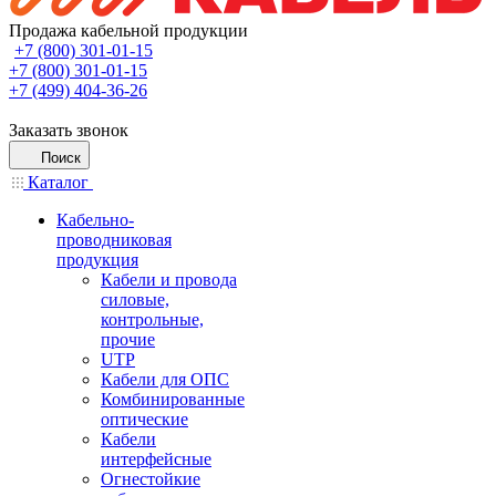
Продажа кабельной продукции
+7 (800) 301-01-15
+7 (800) 301-01-15
+7 (499) 404-36-26
Заказать звонок
Поиск
Каталог
Кабельно-
проводниковая
продукция
Кабели и провода
силовые,
контрольные,
прочие
UTP
Кабели для ОПС
Комбинированные
оптические
Кабели
интерфейсные
Огнестойкие