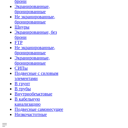
брони
Экранированные,
бронированные
Не экранированные,
бронированные
Шнуры
Экранированные, без
брони
FTP
Не экранированные,
бронированные
Экранированные,
бронированные
СИПы
Подвесные с силовым
элементами
В грунт
В трубы
Внутриобеъктовые
В кабельную
канализацию
Подвесные самонесущее
Низкочастотные