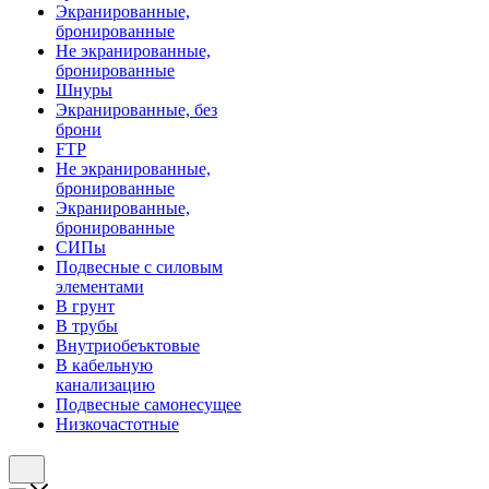
Экранированные,
бронированные
Не экранированные,
бронированные
Шнуры
Экранированные, без
брони
FTP
Не экранированные,
бронированные
Экранированные,
бронированные
СИПы
Подвесные с силовым
элементами
В грунт
В трубы
Внутриобеъктовые
В кабельную
канализацию
Подвесные самонесущее
Низкочастотные