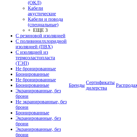
(ОКЛ)
Кабели
акустические
Кабели и повода
(специальные)
+ ЕЩЕ 3
С резиновой изоляцией
С поливинилхлоридной
изоляцией (ПВХ)
С изоляцией из
термоэластопласта
(ТЭП)
Не бронированные
Бронированные
Не бронированные
Сертификаты
Бронированные
Бренды
Распрода
дилерства
Экранированные, без
брони
Не экранированные, без
брони
Бронированные
Экранированные, без
брони
Экранированные, без
брони