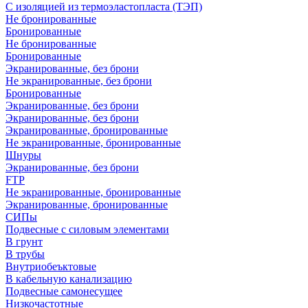
С изоляцией из термоэластопласта (ТЭП)
Не бронированные
Бронированные
Не бронированные
Бронированные
Экранированные, без брони
Не экранированные, без брони
Бронированные
Экранированные, без брони
Экранированные, без брони
Экранированные, бронированные
Не экранированные, бронированные
Шнуры
Экранированные, без брони
FTP
Не экранированные, бронированные
Экранированные, бронированные
СИПы
Подвесные с силовым элементами
В грунт
В трубы
Внутриобеъктовые
В кабельную канализацию
Подвесные самонесущее
Низкочастотные