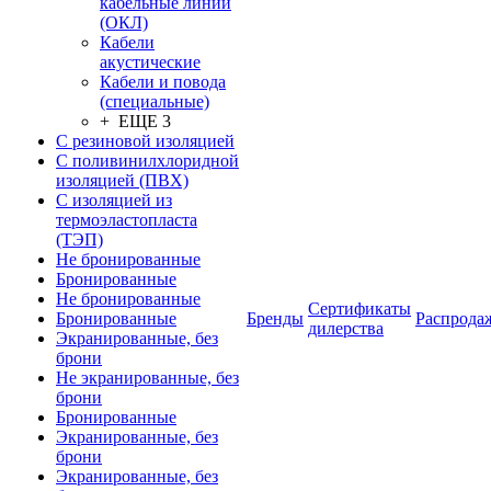
кабельные линии
(ОКЛ)
Кабели
акустические
Кабели и повода
(специальные)
+ ЕЩЕ 3
С резиновой изоляцией
С поливинилхлоридной
изоляцией (ПВХ)
С изоляцией из
термоэластопласта
(ТЭП)
Не бронированные
Бронированные
Не бронированные
Сертификаты
Бронированные
Бренды
Распрода
дилерства
Экранированные, без
брони
Не экранированные, без
брони
Бронированные
Экранированные, без
брони
Экранированные, без