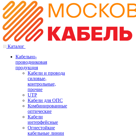
Каталог
Кабельно-
проводниковая
продукция
Кабели и провода
силовые,
контрольные,
прочие
UTP
Кабели для ОПС
Комбинированные
оптические
Кабели
интерфейсные
Огнестойкие
кабельные линии