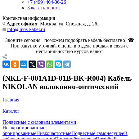
+7 (499) 404-36-26
Заказать звонок
Контактная информация
Адрес офиса:
г. Москва, ул. Снежная, д. 26.
info@mos-kabel.ru
Звоните сегодня - поможем подобрать кабель бесплатно! ☎
При закупке уточняйте цены в отделе продаж в связи с
нестабильностью курсов валют
(NKL-F-001A1D-01B-BK-R004) Кабель
NIKOLAN волоконно-оптический
Главная
—
Каталог
—
Подвесные с силовым элементами
Не экранированные,
бронированные
Низкочастотные
Подвесные самонесущее
В
кабельную канализацию
Внутриобеъктовые
В трубы
В