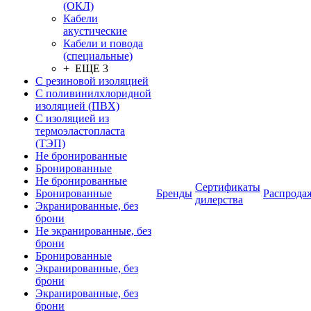
(ОКЛ)
Кабели
акустические
Кабели и повода
(специальные)
+ ЕЩЕ 3
С резиновой изоляцией
С поливинилхлоридной
изоляцией (ПВХ)
С изоляцией из
термоэластопласта
(ТЭП)
Не бронированные
Бронированные
Не бронированные
Сертификаты
Бронированные
Бренды
Распрода
дилерства
Экранированные, без
брони
Не экранированные, без
брони
Бронированные
Экранированные, без
брони
Экранированные, без
брони