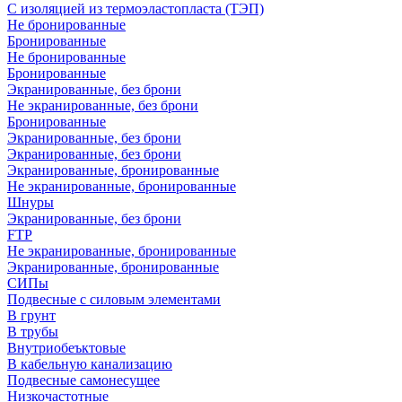
С изоляцией из термоэластопласта (ТЭП)
Не бронированные
Бронированные
Не бронированные
Бронированные
Экранированные, без брони
Не экранированные, без брони
Бронированные
Экранированные, без брони
Экранированные, без брони
Экранированные, бронированные
Не экранированные, бронированные
Шнуры
Экранированные, без брони
FTP
Не экранированные, бронированные
Экранированные, бронированные
СИПы
Подвесные с силовым элементами
В грунт
В трубы
Внутриобеъктовые
В кабельную канализацию
Подвесные самонесущее
Низкочастотные