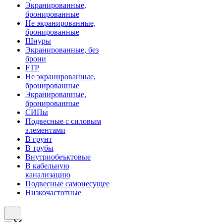
Экранированные,
бронированные
Не экранированные,
бронированные
Шнуры
Экранированные, без
брони
FTP
Не экранированные,
бронированные
Экранированные,
бронированные
СИПы
Подвесные с силовым
элементами
В грунт
В трубы
Внутриобеъктовые
В кабельную
канализацию
Подвесные самонесущее
Низкочастотные