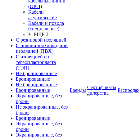
кабельные линии
(ОКЛ)
Кабели
акустические
Кабели и повода
(специальные)
+ ЕЩЕ 3
С резиновой изоляцией
С поливинилхлоридной
изоляцией (ПВХ)
С изоляцией из
термоэластопласта
(ТЭП)
Не бронированные
Бронированные
Не бронированные
Сертификаты
Бронированные
Бренды
Распрода
дилерства
Экранированные, без
брони
Не экранированные, без
брони
Бронированные
Экранированные, без
брони
Экранированные, без