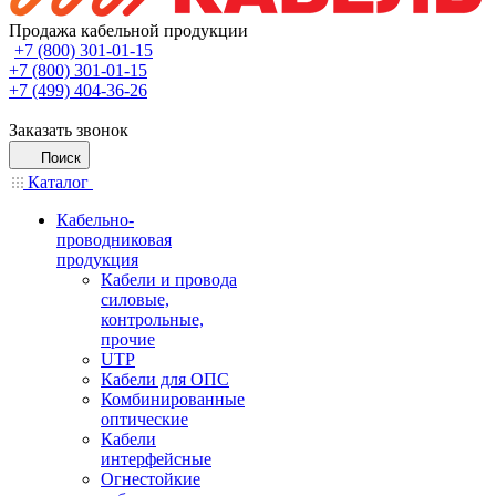
Продажа кабельной продукции
+7 (800) 301-01-15
+7 (800) 301-01-15
+7 (499) 404-36-26
Заказать звонок
Поиск
Каталог
Кабельно-
проводниковая
продукция
Кабели и провода
силовые,
контрольные,
прочие
UTP
Кабели для ОПС
Комбинированные
оптические
Кабели
интерфейсные
Огнестойкие