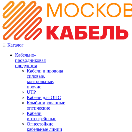
Каталог
Кабельно-
проводниковая
продукция
Кабели и провода
силовые,
контрольные,
прочие
UTP
Кабели для ОПС
Комбинированные
оптические
Кабели
интерфейсные
Огнестойкие
кабельные линии