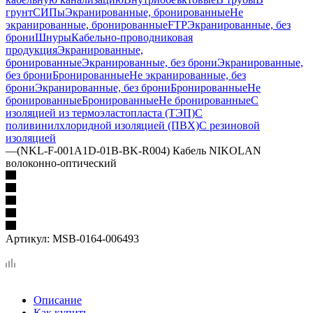
грунт
СИПы
Экранированные, бронированные
Не
экранированные, бронированные
FTP
Экранированные, без
брони
Шнуры
Кабельно-проводниковая
продукция
Экранированные,
бронированные
Экранированные, без брони
Экранированные,
без брони
Бронированные
Не экранированные, без
брони
Экранированные, без брони
Бронированные
Не
бронированные
Бронированные
Не бронированные
С
изоляцией из термоэластопласта (ТЭП)
С
поливинилхлоридной изоляцией (ПВХ)
С резиновой
изоляцией
—
(NKL-F-001A1D-01B-BK-R004) Кабель NIKOLAN
волоконно-оптический
Артикул:
MSB-0164-006493
Описание
Как купить