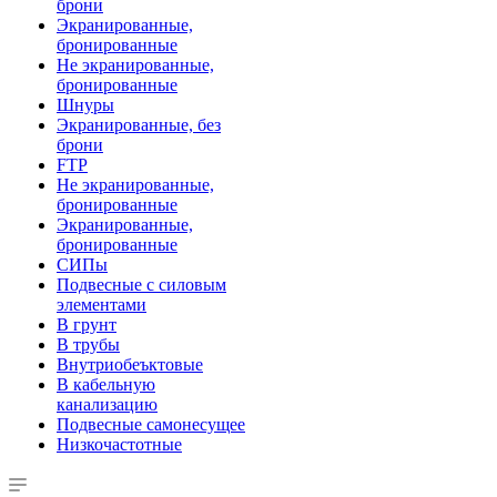
брони
Экранированные,
бронированные
Не экранированные,
бронированные
Шнуры
Экранированные, без
брони
FTP
Не экранированные,
бронированные
Экранированные,
бронированные
СИПы
Подвесные с силовым
элементами
В грунт
В трубы
Внутриобеъктовые
В кабельную
канализацию
Подвесные самонесущее
Низкочастотные