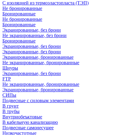
С изоляцией из термоэластопласта (ТЭП)
Не бронированные
Бронированные
Не бронированные
Бронированные
Экранированные, без брони
Не экранированные, без брони
Бронированные
Экранированные, без брони
Экранированные, без брони
Экранированные, бронированные
Не экранированные, бронированные
Шнуры
Экранированные, без брони
FTP
Не экранированные, бронированные
Экранированные, бронированные
СИПы
Подвесные с силовым элементами
В грунт
В трубы
Внутриобеъктовые
В кабельную канализацию
Подвесные самонесущее
Низкочастотные