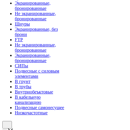
Экранированные,
бронированные
Не экранированные,
бронированные
Шнуры
Экранированные, без
брони
FTP
Не экранированные,
бронированные
Экранированные,
бронированные
СИПы
Подвесные с силовым
элементами
В грунт
В трубы
Внутриобеъктовые
В кабельную
канализацию
Подвесные самонесущее
Низкочастотные