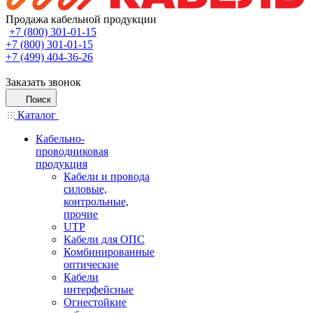
Продажа кабельной продукции
+7 (800) 301-01-15
+7 (800) 301-01-15
+7 (499) 404-36-26
Заказать звонок
Поиск
Каталог
Кабельно-
проводниковая
продукция
Кабели и провода
силовые,
контрольные,
прочие
UTP
Кабели для ОПС
Комбинированные
оптические
Кабели
интерфейсные
Огнестойкие