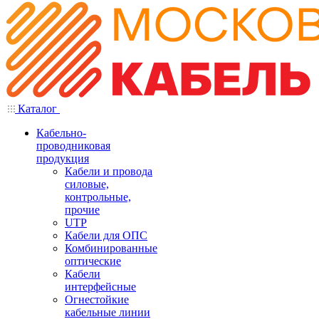
Каталог
Кабельно-
проводниковая
продукция
Кабели и провода
силовые,
контрольные,
прочие
UTP
Кабели для ОПС
Комбинированные
оптические
Кабели
интерфейсные
Огнестойкие
кабельные линии