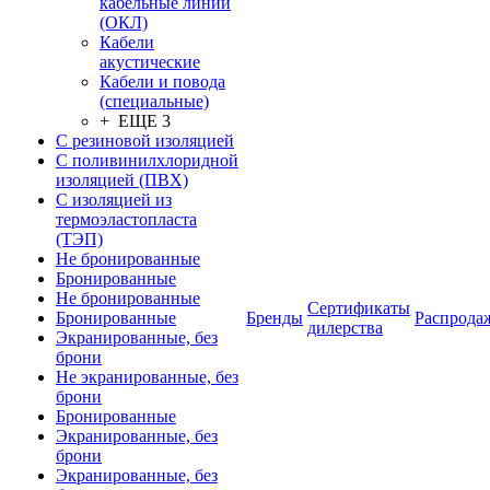
кабельные линии
(ОКЛ)
Кабели
акустические
Кабели и повода
(специальные)
+ ЕЩЕ 3
С резиновой изоляцией
С поливинилхлоридной
изоляцией (ПВХ)
С изоляцией из
термоэластопласта
(ТЭП)
Не бронированные
Бронированные
Не бронированные
Сертификаты
Бронированные
Бренды
Распрода
дилерства
Экранированные, без
брони
Не экранированные, без
брони
Бронированные
Экранированные, без
брони
Экранированные, без