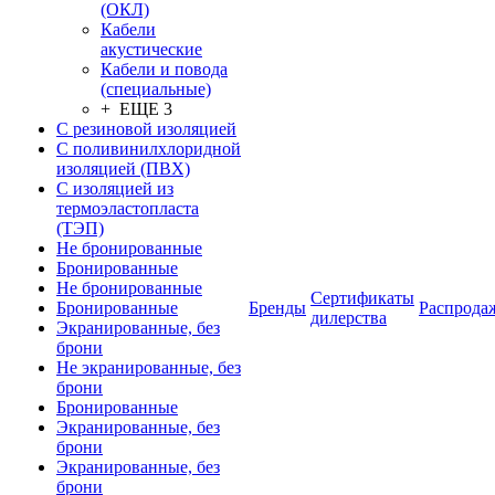
(ОКЛ)
Кабели
акустические
Кабели и повода
(специальные)
+ ЕЩЕ 3
С резиновой изоляцией
С поливинилхлоридной
изоляцией (ПВХ)
С изоляцией из
термоэластопласта
(ТЭП)
Не бронированные
Бронированные
Не бронированные
Сертификаты
Бронированные
Бренды
Распрода
дилерства
Экранированные, без
брони
Не экранированные, без
брони
Бронированные
Экранированные, без
брони
Экранированные, без
брони