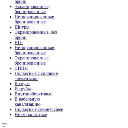
брони
Экранированные,
бронированные
Не экранированные,
бронированные
Шнуры
Экранированные, без
брони
FTP
Не экранированные,
бронированные
Экранированные,
бронированные
СИПы
Подвесные с силовым
элементами
В грунт
В трубы
Внутриобеъктовые
В кабельную
канализацию
Подвесные самонесущее
Низкочастотные