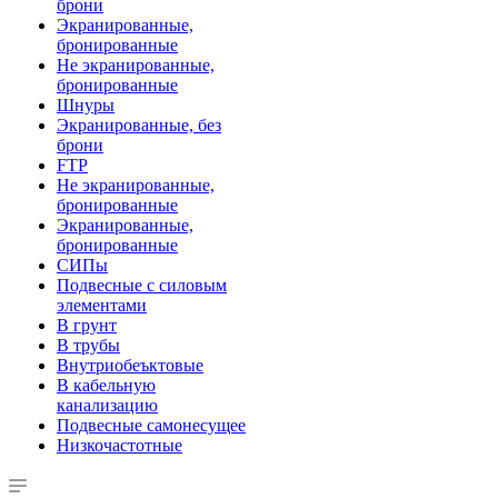
брони
Экранированные,
бронированные
Не экранированные,
бронированные
Шнуры
Экранированные, без
брони
FTP
Не экранированные,
бронированные
Экранированные,
бронированные
СИПы
Подвесные с силовым
элементами
В грунт
В трубы
Внутриобеъктовые
В кабельную
канализацию
Подвесные самонесущее
Низкочастотные