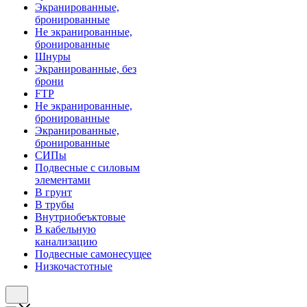
Экранированные,
бронированные
Не экранированные,
бронированные
Шнуры
Экранированные, без
брони
FTP
Не экранированные,
бронированные
Экранированные,
бронированные
СИПы
Подвесные с силовым
элементами
В грунт
В трубы
Внутриобеъктовые
В кабельную
канализацию
Подвесные самонесущее
Низкочастотные