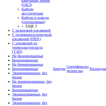
кабельные линии
(ОКЛ)
Кабели
акустические
Кабели и повода
(специальные)
+ ЕЩЕ 3
С резиновой изоляцией
С поливинилхлоридной
изоляцией (ПВХ)
С изоляцией из
термоэластопласта
(ТЭП)
Не бронированные
Бронированные
Не бронированные
Сертификаты
Бронированные
Бренды
Распрода
дилерства
Экранированные, без
брони
Не экранированные, без
брони
Бронированные
Экранированные, без
брони
Экранированные, без