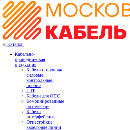
Каталог
Кабельно-
проводниковая
продукция
Кабели и провода
силовые,
контрольные,
прочие
UTP
Кабели для ОПС
Комбинированные
оптические
Кабели
интерфейсные
Огнестойкие
кабельные линии