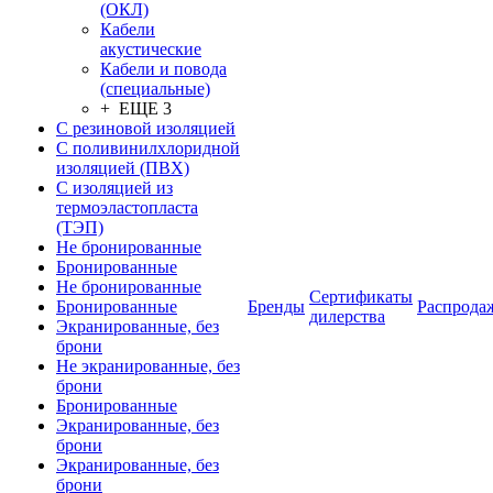
(ОКЛ)
Кабели
акустические
Кабели и повода
(специальные)
+ ЕЩЕ 3
С резиновой изоляцией
С поливинилхлоридной
изоляцией (ПВХ)
С изоляцией из
термоэластопласта
(ТЭП)
Не бронированные
Бронированные
Не бронированные
Сертификаты
Бронированные
Бренды
Распрода
дилерства
Экранированные, без
брони
Не экранированные, без
брони
Бронированные
Экранированные, без
брони
Экранированные, без
брони