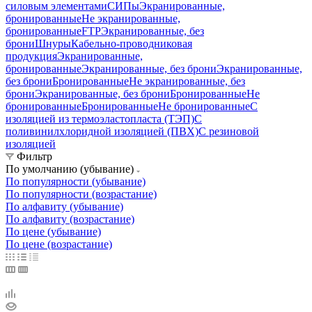
силовым элементами
СИПы
Экранированные,
бронированные
Не экранированные,
бронированные
FTP
Экранированные, без
брони
Шнуры
Кабельно-проводниковая
продукция
Экранированные,
бронированные
Экранированные, без брони
Экранированные,
без брони
Бронированные
Не экранированные, без
брони
Экранированные, без брони
Бронированные
Не
бронированные
Бронированные
Не бронированные
С
изоляцией из термоэластопласта (ТЭП)
С
поливинилхлоридной изоляцией (ПВХ)
С резиновой
изоляцией
Фильтр
По умолчанию (убывание)
По популярности (убывание)
По популярности (возрастание)
По алфавиту (убывание)
По алфавиту (возрастание)
По цене (убывание)
По цене (возрастание)