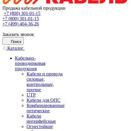
Продажа кабельной продукции
+7 (800) 301-01-15
+7 (800) 301-01-15
+7 (499) 404-36-26
Заказать звонок
Поиск
Каталог
Кабельно-
проводниковая
продукция
Кабели и провода
силовые,
контрольные,
прочие
UTP
Кабели для ОПС
Комбинированные
оптические
Кабели
интерфейсные
Огнестойкие