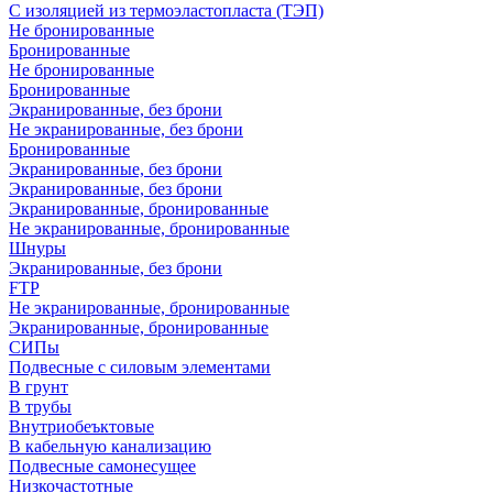
С изоляцией из термоэластопласта (ТЭП)
Не бронированные
Бронированные
Не бронированные
Бронированные
Экранированные, без брони
Не экранированные, без брони
Бронированные
Экранированные, без брони
Экранированные, без брони
Экранированные, бронированные
Не экранированные, бронированные
Шнуры
Экранированные, без брони
FTP
Не экранированные, бронированные
Экранированные, бронированные
СИПы
Подвесные с силовым элементами
В грунт
В трубы
Внутриобеъктовые
В кабельную канализацию
Подвесные самонесущее
Низкочастотные