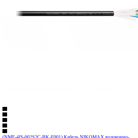
(NMF-4IS-002S2C-BK-F001) Кабель NIKOMAX волоконно-