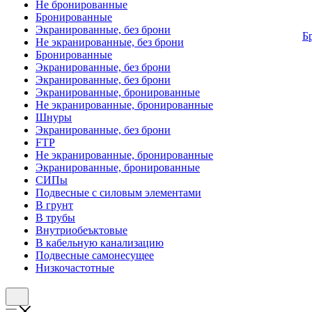
Не бронированные
Бронированные
Экранированные, без брони
Б
Не экранированные, без брони
Бронированные
Экранированные, без брони
Экранированные, без брони
Экранированные, бронированные
Не экранированные, бронированные
Шнуры
Экранированные, без брони
FTP
Не экранированные, бронированные
Экранированные, бронированные
СИПы
Подвесные с силовым элементами
В грунт
В трубы
Внутриобеъктовые
В кабельную канализацию
Подвесные самонесущее
Низкочастотные