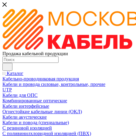
Продажа кабельной продукции
Каталог
Кабельно-проводниковая продукция
Кабели и провода силовые, контрольные, прочие
UTP
Кабели для ОПС
Комбинированные оптические
Кабели интерфейсные
Огнестойкие кабельные линии (ОКЛ)
Кабели акустические
Кабели и повода (специальные)
С резиновой изоляцией
С поливинилхлоридной изоляцией (ПВХ)