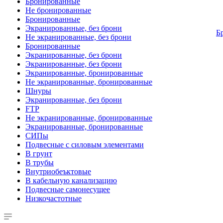
Бронированные
Не бронированные
Бронированные
Экранированные, без брони
Б
Не экранированные, без брони
Бронированные
Экранированные, без брони
Экранированные, без брони
Экранированные, бронированные
Не экранированные, бронированные
Шнуры
Экранированные, без брони
FTP
Не экранированные, бронированные
Экранированные, бронированные
СИПы
Подвесные с силовым элементами
В грунт
В трубы
Внутриобеъктовые
В кабельную канализацию
Подвесные самонесущее
Низкочастотные