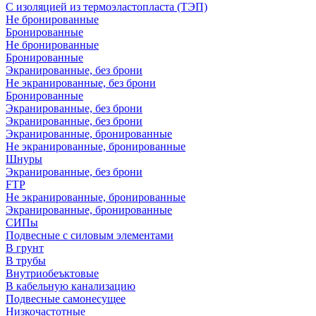
С изоляцией из термоэластопласта (ТЭП)
Не бронированные
Бронированные
Не бронированные
Бронированные
Экранированные, без брони
Не экранированные, без брони
Бронированные
Экранированные, без брони
Экранированные, без брони
Экранированные, бронированные
Не экранированные, бронированные
Шнуры
Экранированные, без брони
FTP
Не экранированные, бронированные
Экранированные, бронированные
СИПы
Подвесные с силовым элементами
В грунт
В трубы
Внутриобеъктовые
В кабельную канализацию
Подвесные самонесущее
Низкочастотные