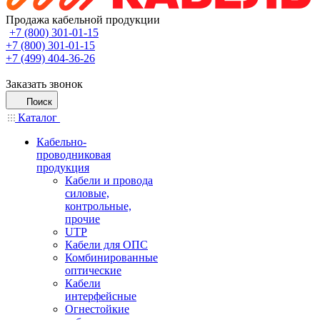
Продажа кабельной продукции
+7 (800) 301-01-15
+7 (800) 301-01-15
+7 (499) 404-36-26
Заказать звонок
Поиск
Каталог
Кабельно-
проводниковая
продукция
Кабели и провода
силовые,
контрольные,
прочие
UTP
Кабели для ОПС
Комбинированные
оптические
Кабели
интерфейсные
Огнестойкие