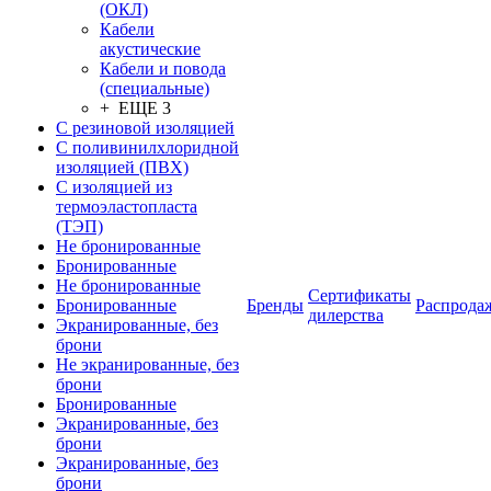
(ОКЛ)
Кабели
акустические
Кабели и повода
(специальные)
+ ЕЩЕ 3
С резиновой изоляцией
С поливинилхлоридной
изоляцией (ПВХ)
С изоляцией из
термоэластопласта
(ТЭП)
Не бронированные
Бронированные
Не бронированные
Сертификаты
Бронированные
Бренды
Распрода
дилерства
Экранированные, без
брони
Не экранированные, без
брони
Бронированные
Экранированные, без
брони
Экранированные, без
брони