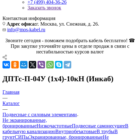
+7 (499) 404-36-26
Заказать звонок
Контактная информация
Адрес офиса:
г. Москва, ул. Снежная, д. 26.
info@mos-kabel.ru
Звоните сегодня - поможем подобрать кабель бесплатно! ☎
При закупке уточняйте цены в отделе продаж в связи с
нестабильностью курсов валют
ДПТс-П-04У (1х4)-10кН (Инкаб)
Главная
—
Каталог
—
Подвесные с силовым элементами
Не экранированные,
бронированные
Низкочастотные
Подвесные самонесущее
В
кабельную канализацию
Внутриобеъктовые
В трубы
В
грунт
СИПы
Экранированные, бронированные
Не