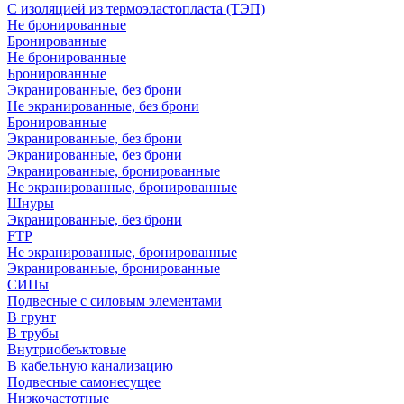
С изоляцией из термоэластопласта (ТЭП)
Не бронированные
Бронированные
Не бронированные
Бронированные
Экранированные, без брони
Не экранированные, без брони
Бронированные
Экранированные, без брони
Экранированные, без брони
Экранированные, бронированные
Не экранированные, бронированные
Шнуры
Экранированные, без брони
FTP
Не экранированные, бронированные
Экранированные, бронированные
СИПы
Подвесные с силовым элементами
В грунт
В трубы
Внутриобеъктовые
В кабельную канализацию
Подвесные самонесущее
Низкочастотные