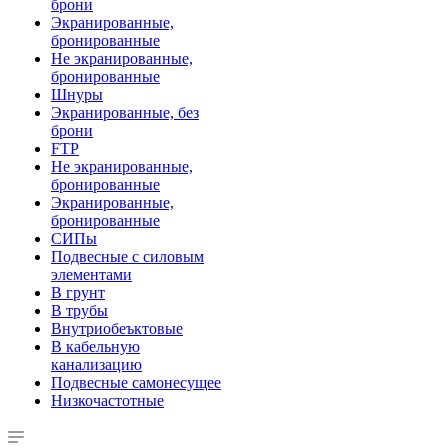
брони
Экранированные,
бронированные
Не экранированные,
бронированные
Шнуры
Экранированные, без
брони
FTP
Не экранированные,
бронированные
Экранированные,
бронированные
СИПы
Подвесные с силовым
элементами
В грунт
В трубы
Внутриобеъктовые
В кабельную
канализацию
Подвесные самонесущее
Низкочастотные