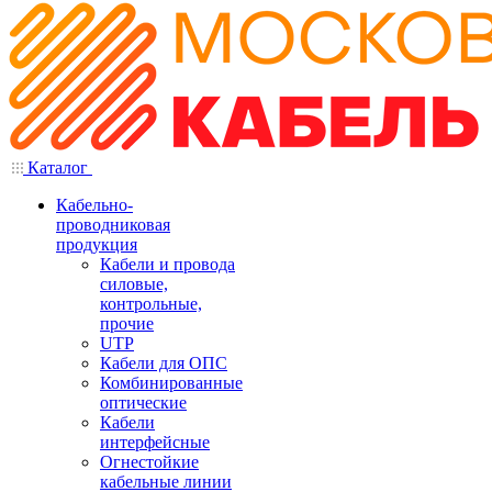
Каталог
Кабельно-
проводниковая
продукция
Кабели и провода
силовые,
контрольные,
прочие
UTP
Кабели для ОПС
Комбинированные
оптические
Кабели
интерфейсные
Огнестойкие
кабельные линии