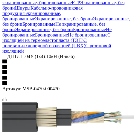
экранированные, бронированные
FTP
Экранированные, без
брони
Шнуры
Кабельно-проводниковая
продукция
Экранированные,
бронированные
Экранированные, без брони
Экранированные,
без брони
Бронированные
Не экранированные, без
брони
Экранированные, без брони
Бронированные
Не
бронированные
Бронированные
Не бронированные
С
изоляцией из термоэластопласта (ТЭП)
С
поливинилхлоридной изоляцией (ПВХ)
С резиновой
изоляцией
—
ДПТс-П-04У (1х4)-10кН (Инкаб)
Артикул:
MSB-0470-000470