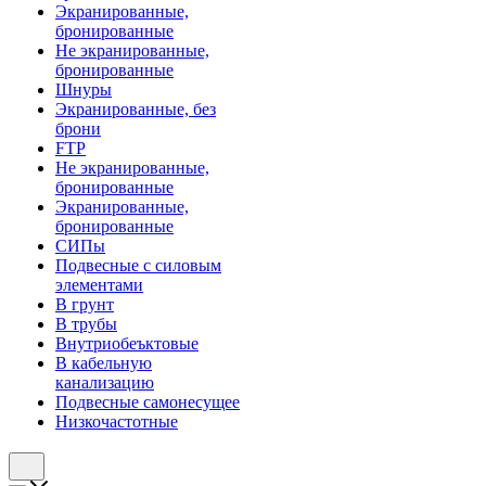
Экранированные,
бронированные
Не экранированные,
бронированные
Шнуры
Экранированные, без
брони
FTP
Не экранированные,
бронированные
Экранированные,
бронированные
СИПы
Подвесные с силовым
элементами
В грунт
В трубы
Внутриобеъктовые
В кабельную
канализацию
Подвесные самонесущее
Низкочастотные