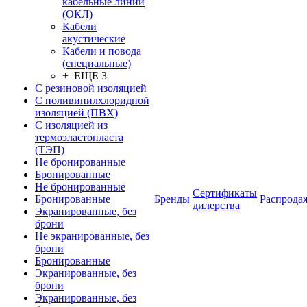
кабельные линии
(ОКЛ)
Кабели
акустические
Кабели и повода
(специальные)
+ ЕЩЕ 3
С резиновой изоляцией
С поливинилхлоридной
изоляцией (ПВХ)
С изоляцией из
термоэластопласта
(ТЭП)
Не бронированные
Бронированные
Не бронированные
Сертификаты
Бронированные
Бренды
Распрода
дилерства
Экранированные, без
брони
Не экранированные, без
брони
Бронированные
Экранированные, без
брони
Экранированные, без