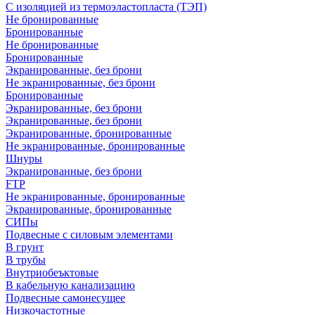
С изоляцией из термоэластопласта (ТЭП)
Не бронированные
Бронированные
Не бронированные
Бронированные
Экранированные, без брони
Не экранированные, без брони
Бронированные
Экранированные, без брони
Экранированные, без брони
Экранированные, бронированные
Не экранированные, бронированные
Шнуры
Экранированные, без брони
FTP
Не экранированные, бронированные
Экранированные, бронированные
СИПы
Подвесные с силовым элементами
В грунт
В трубы
Внутриобеъктовые
В кабельную канализацию
Подвесные самонесущее
Низкочастотные