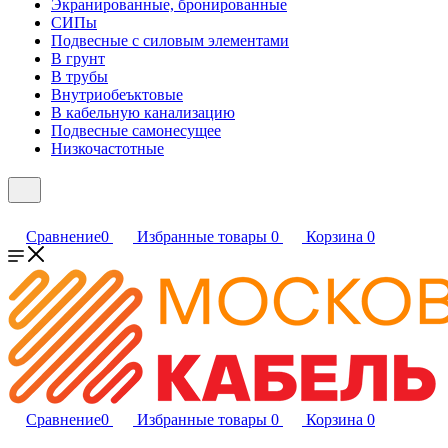
Экранированные, бронированные
СИПы
Подвесные с силовым элементами
В грунт
В трубы
Внутриобеъктовые
В кабельную канализацию
Подвесные самонесущее
Низкочастотные
Сравнение
0
Избранные товары
0
Корзина
0
Сравнение
0
Избранные товары
0
Корзина
0