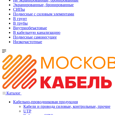
Не экранированные, бронированные
Экранированные, бронированные
СИПы
Подвесные с силовым элементами
В грунт
В трубы
Внутриобеъктовые
В кабельную канализацию
Подвесные самонесущее
Низкочастотные
Каталог
Кабельно-проводниковая продукция
Кабели и провода силовые, контрольные, прочие
UTP