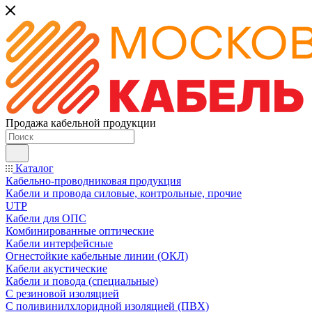
Продажа кабельной продукции
Каталог
Кабельно-проводниковая продукция
Кабели и провода силовые, контрольные, прочие
UTP
Кабели для ОПС
Комбинированные оптические
Кабели интерфейсные
Огнестойкие кабельные линии (ОКЛ)
Кабели акустические
Кабели и повода (специальные)
С резиновой изоляцией
С поливинилхлоридной изоляцией (ПВХ)