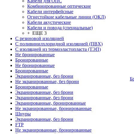
Кабели для ОПС
Комбинированные оптические
Кабели интерфейсные
Огнестойкие кабельные линии (ОКЛ)
Кабели акустические
Кабели и повода (специальные)
+ ЕЩЕ 3
С резиновой изоляцией
С поливинилхлоридной изоляцией (ПВХ)
С изоляцией из термоэластопласта (ТЭП)
Не бронированные
Бронированные
Не бронированные
Бронированные
Экранированные, без брони
Б
Не экранированные, без брони
Бронированные
Экранированные, без брони
Экранированные, без брони
Экранированные, бронированные
Не экранированные, бронированные
Шнуры
Экранированные, без брони
FTP
Не экранированные, бронированные