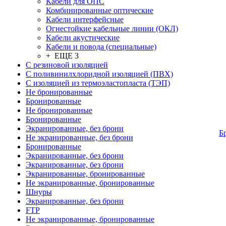
Кабели для ОПС
Комбинированные оптические
Кабели интерфейсные
Огнестойкие кабельные линии (ОКЛ)
Кабели акустические
Кабели и повода (специальные)
+ ЕЩЕ 3
С резиновой изоляцией
С поливинилхлоридной изоляцией (ПВХ)
С изоляцией из термоэластопласта (ТЭП)
Не бронированные
Бронированные
Не бронированные
Бронированные
Экранированные, без брони
Б
Не экранированные, без брони
Бронированные
Экранированные, без брони
Экранированные, без брони
Экранированные, бронированные
Не экранированные, бронированные
Шнуры
Экранированные, без брони
FTP
Не экранированные, бронированные