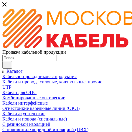
Продажа кабельной продукции
Каталог
Кабельно-проводниковая продукция
Кабели и провода силовые, контрольные, прочие
UTP
Кабели для ОПС
Комбинированные оптические
Кабели интерфейсные
Огнестойкие кабельные линии (ОКЛ)
Кабели акустические
Кабели и повода (специальные)
С резиновой изоляцией
С поливинилхлоридной изоляцией (ПВХ)