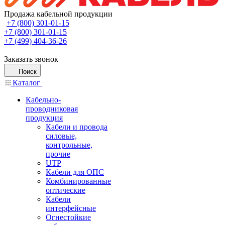
Продажа кабельной продукции
+7 (800) 301-01-15
+7 (800) 301-01-15
+7 (499) 404-36-26
Заказать звонок
Поиск
Каталог
Кабельно-
проводниковая
продукция
Кабели и провода
силовые,
контрольные,
прочие
UTP
Кабели для ОПС
Комбинированные
оптические
Кабели
интерфейсные
Огнестойкие