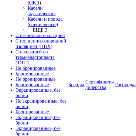
(ОКЛ)
Кабели
акустические
Кабели и повода
(специальные)
+ ЕЩЕ 3
С резиновой изоляцией
С поливинилхлоридной
изоляцией (ПВХ)
С изоляцией из
термоэластопласта
(ТЭП)
Не бронированные
Бронированные
Не бронированные
Сертификаты
Бронированные
Бренды
Распрода
дилерства
Экранированные, без
брони
Не экранированные, без
брони
Бронированные
Экранированные, без
брони
Экранированные, без
брони