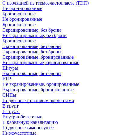
С изоляцией из термоэластопласта (ТЭП)
Не бронированные
Бронированные
Не бронированные
Бронированные
Экранированные, без брони
Не экранированные, без брони
Бронированные
Экранированные, без брони
Экранированные, без брони
Экранированные, бронированные
Не экранированные, бронированные
Шнуры
Экранированные, без брони
FTP
Не экранированные, бронированные
Экранированные, бронированные
СИПы
Подвесные с силовым элементами
В грунт
В трубы
Внутриобеъктовые
В кабельную канализацию
Подвесные самонесущее
Низкочастотные