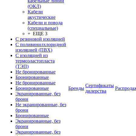
кабельные линии
(ОКЛ)
Кабели
акустические
Кабели и повода
(специальные)
+ ЕЩЕ 3
С резиновой изоляцией
С поливинилхлоридной
изоляцией (ПВХ)
С изоляцией из
термоэластопласта
(ТЭП)
Не бронированные
Бронированные
Не бронированные
Сертификаты
Бронированные
Бренды
Распрода
дилерства
Экранированные, без
брони
Не экранированные, без
брони
Бронированные
Экранированные, без
брони
Экранированные, без