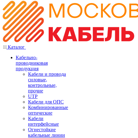
Каталог
Кабельно-
проводниковая
продукция
Кабели и провода
силовые,
контрольные,
прочие
UTP
Кабели для ОПС
Комбинированные
оптические
Кабели
интерфейсные
Огнестойкие
кабельные линии