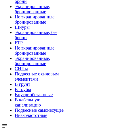
брони
Экранированные,
бронированные
Не экранированные,
бронированные
Шнуры
Экранированные, без
брони
FTP
Не экранированные,
бронированные
Экранированные,
бронированные
СИПы
Подвесные с силовым
элементами
В грунт
В трубы
Внутриобеъктовые
В кабельную
канализацию
Подвесные самонесущее
Низкочастотные