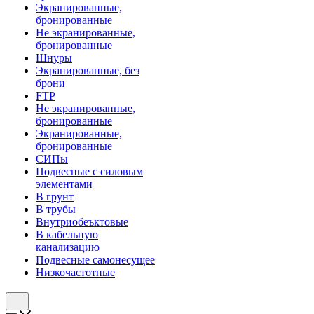
Экранированные,
бронированные
Не экранированные,
бронированные
Шнуры
Экранированные, без
брони
FTP
Не экранированные,
бронированные
Экранированные,
бронированные
СИПы
Подвесные с силовым
элементами
В грунт
В трубы
Внутриобеъктовые
В кабельную
канализацию
Подвесные самонесущее
Низкочастотные