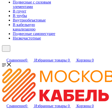
Подвесные с силовым
элементами
В грунт
В трубы
Внутриобеъктовые
В кабельную
канализацию
Подвесные самонесущее
Низкочастотные
Сравнение
0
Избранные товары
0
Корзина
0
Сравнение
0
Избранные товары
0
Корзина
0