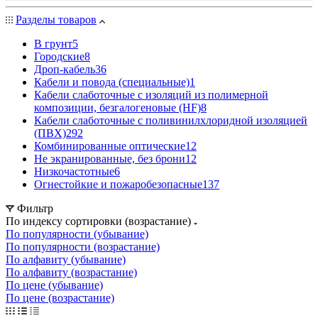
Разделы товаров
В грунт
5
Городские
8
Дроп-кабель
36
Кабели и повода (специальные)
1
Кабели слаботочные с изоляций из полимерной
композиции, безгалогеновые (HF)
8
Кабели слаботочные с поливинилхлоридной изоляцией
(ПВХ)
292
Комбинированные оптические
12
Не экранированные, без брони
12
Низкочастотные
6
Огнестойкие и пожаробезопасные
137
Фильтр
По индексу сортировки (возрастание)
По популярности (убывание)
По популярности (возрастание)
По алфавиту (убывание)
По алфавиту (возрастание)
По цене (убывание)
По цене (возрастание)