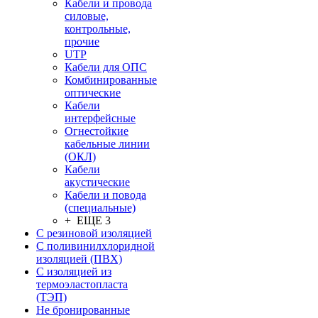
Кабели и провода
силовые,
контрольные,
прочие
UTP
Кабели для ОПС
Комбинированные
оптические
Кабели
интерфейсные
Огнестойкие
кабельные линии
(ОКЛ)
Кабели
акустические
Кабели и повода
(специальные)
+ ЕЩЕ 3
С резиновой изоляцией
С поливинилхлоридной
изоляцией (ПВХ)
С изоляцией из
термоэластопласта
(ТЭП)
Не бронированные