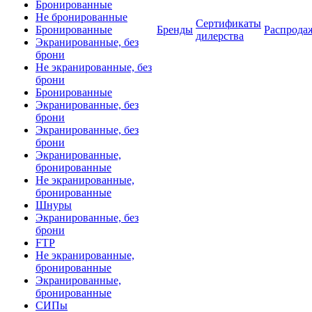
Бронированные
Не бронированные
Сертификаты
Бронированные
Бренды
Распрода
дилерства
Экранированные, без
брони
Не экранированные, без
брони
Бронированные
Экранированные, без
брони
Экранированные, без
брони
Экранированные,
бронированные
Не экранированные,
бронированные
Шнуры
Экранированные, без
брони
FTP
Не экранированные,
бронированные
Экранированные,
бронированные
СИПы