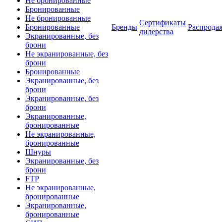
Не бронированные
Бронированные
Не бронированные
Сертификаты
Бронированные
Бренды
Распрода
дилерства
Экранированные, без
брони
Не экранированные, без
брони
Бронированные
Экранированные, без
брони
Экранированные, без
брони
Экранированные,
бронированные
Не экранированные,
бронированные
Шнуры
Экранированные, без
брони
FTP
Не экранированные,
бронированные
Экранированные,
бронированные