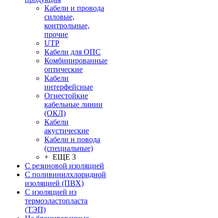
Кабели и провода
силовые,
контрольные,
прочие
UTP
Кабели для ОПС
Комбинированные
оптические
Кабели
интерфейсные
Огнестойкие
кабельные линии
(ОКЛ)
Кабели
акустические
Кабели и повода
(специальные)
+ ЕЩЕ 3
С резиновой изоляцией
С поливинилхлоридной
изоляцией (ПВХ)
С изоляцией из
термоэластопласта
(ТЭП)