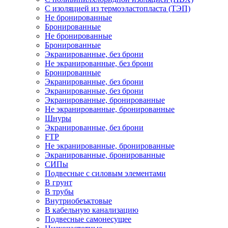
С изоляцией из термоэластопласта (ТЭП)
Не бронированные
Бронированные
Не бронированные
Бронированные
Экранированные, без брони
Не экранированные, без брони
Бронированные
Экранированные, без брони
Экранированные, без брони
Экранированные, бронированные
Не экранированные, бронированные
Шнуры
Экранированные, без брони
FTP
Не экранированные, бронированные
Экранированные, бронированные
СИПы
Подвесные с силовым элементами
В грунт
В трубы
Внутриобеъктовые
В кабельную канализацию
Подвесные самонесущее