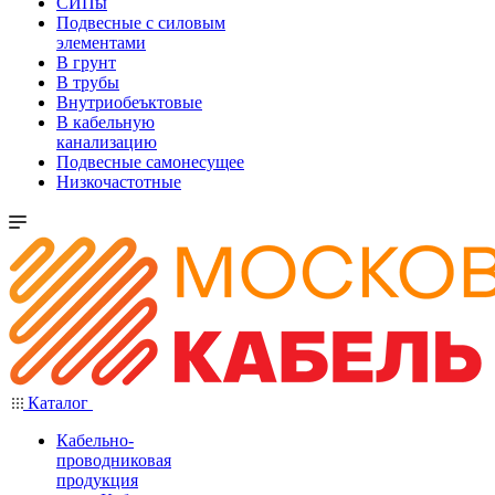
СИПы
Подвесные с силовым
элементами
В грунт
В трубы
Внутриобеъктовые
В кабельную
канализацию
Подвесные самонесущее
Низкочастотные
Каталог
Кабельно-
проводниковая
продукция