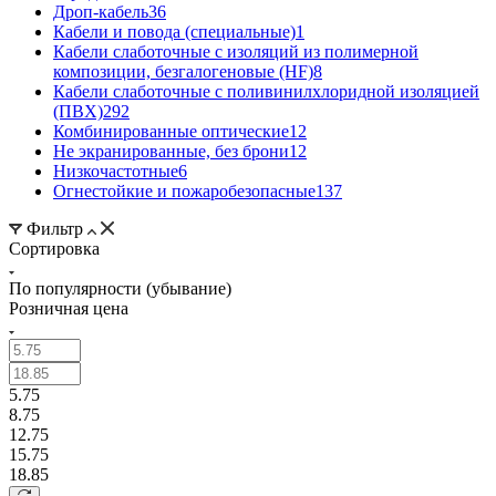
Дроп-кабель
36
Кабели и повода (специальные)
1
Кабели слаботочные с изоляций из полимерной
композиции, безгалогеновые (HF)
8
Кабели слаботочные с поливинилхлоридной изоляцией
(ПВХ)
292
Комбинированные оптические
12
Не экранированные, без брони
12
Низкочастотные
6
Огнестойкие и пожаробезопасные
137
Фильтр
Сортировка
По популярности (убывание)
Розничная цена
5.75
8.75
12.75
15.75
18.85