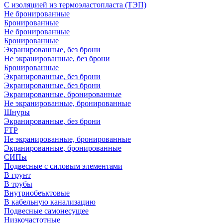
С изоляцией из термоэластопласта (ТЭП)
Не бронированные
Бронированные
Не бронированные
Бронированные
Экранированные, без брони
Не экранированные, без брони
Бронированные
Экранированные, без брони
Экранированные, без брони
Экранированные, бронированные
Не экранированные, бронированные
Шнуры
Экранированные, без брони
FTP
Не экранированные, бронированные
Экранированные, бронированные
СИПы
Подвесные с силовым элементами
В грунт
В трубы
Внутриобеъктовые
В кабельную канализацию
Подвесные самонесущее
Низкочастотные