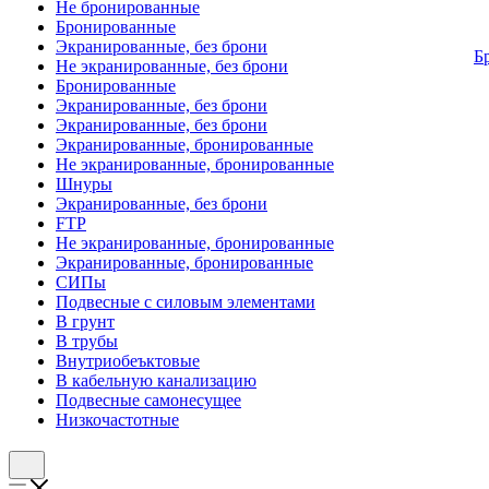
Не бронированные
Бронированные
Экранированные, без брони
Б
Не экранированные, без брони
Бронированные
Экранированные, без брони
Экранированные, без брони
Экранированные, бронированные
Не экранированные, бронированные
Шнуры
Экранированные, без брони
FTP
Не экранированные, бронированные
Экранированные, бронированные
СИПы
Подвесные с силовым элементами
В грунт
В трубы
Внутриобеъктовые
В кабельную канализацию
Подвесные самонесущее
Низкочастотные