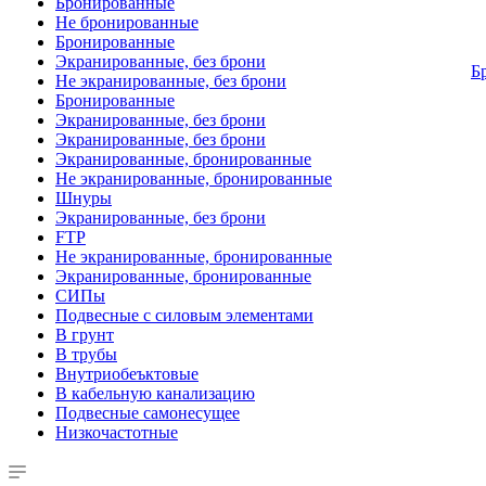
Бронированные
Не бронированные
Бронированные
Экранированные, без брони
Б
Не экранированные, без брони
Бронированные
Экранированные, без брони
Экранированные, без брони
Экранированные, бронированные
Не экранированные, бронированные
Шнуры
Экранированные, без брони
FTP
Не экранированные, бронированные
Экранированные, бронированные
СИПы
Подвесные с силовым элементами
В грунт
В трубы
Внутриобеъктовые
В кабельную канализацию
Подвесные самонесущее
Низкочастотные