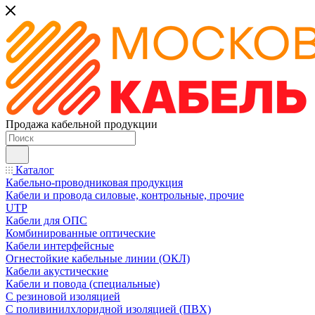
Продажа кабельной продукции
Каталог
Кабельно-проводниковая продукция
Кабели и провода силовые, контрольные, прочие
UTP
Кабели для ОПС
Комбинированные оптические
Кабели интерфейсные
Огнестойкие кабельные линии (ОКЛ)
Кабели акустические
Кабели и повода (специальные)
С резиновой изоляцией
С поливинилхлоридной изоляцией (ПВХ)