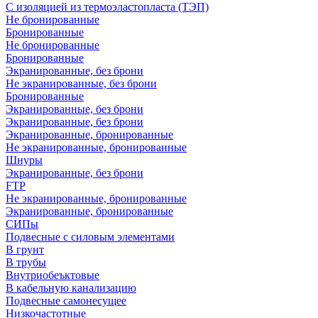
С изоляцией из термоэластопласта (ТЭП)
Не бронированные
Бронированные
Не бронированные
Бронированные
Экранированные, без брони
Не экранированные, без брони
Бронированные
Экранированные, без брони
Экранированные, без брони
Экранированные, бронированные
Не экранированные, бронированные
Шнуры
Экранированные, без брони
FTP
Не экранированные, бронированные
Экранированные, бронированные
СИПы
Подвесные с силовым элементами
В грунт
В трубы
Внутриобеъктовые
В кабельную канализацию
Подвесные самонесущее
Низкочастотные