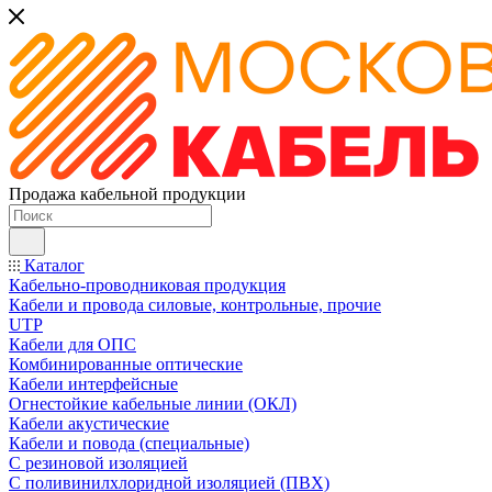
Продажа кабельной продукции
Каталог
Кабельно-проводниковая продукция
Кабели и провода силовые, контрольные, прочие
UTP
Кабели для ОПС
Комбинированные оптические
Кабели интерфейсные
Огнестойкие кабельные линии (ОКЛ)
Кабели акустические
Кабели и повода (специальные)
С резиновой изоляцией
С поливинилхлоридной изоляцией (ПВХ)