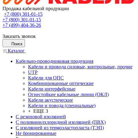
Продажа кабельной продукции
+7 (800) 301-01-15
+7 (800) 301-01-15
+7 (499) 404-36-26
Заказать звонок
Поиск
Каталог
Кабельно-проводниковая продукция
Кабели и провода силовые, контрольные, прочие
UTP
Кабели для ОПС
Комбинированные оптические
Кабели интерфейсные
Огнестойкие кабельные линии (ОКЛ)
Кабели акустические
Кабели и повода (специальные)
+ ЕЩЕ 3
С резиновой изоляцией
С поливинилхлоридной изоляцией (ПВХ)
С изоляцией из термоэластопласта (ТЭП)
Не бронированные