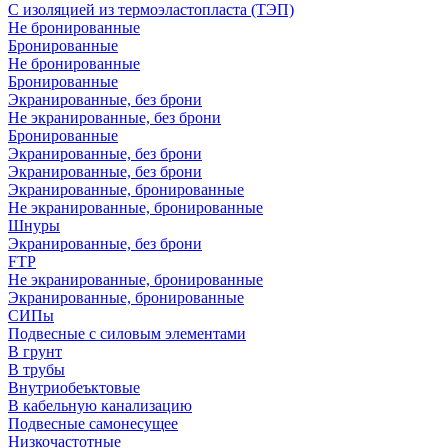
С изоляцией из термоэластопласта (ТЭП)
Не бронированные
Бронированные
Не бронированные
Бронированные
Экранированные, без брони
Не экранированные, без брони
Бронированные
Экранированные, без брони
Экранированные, без брони
Экранированные, бронированные
Не экранированные, бронированные
Шнуры
Экранированные, без брони
FTP
Не экранированные, бронированные
Экранированные, бронированные
СИПы
Подвесные с силовым элементами
В грунт
В трубы
Внутриобеъктовые
В кабельную канализацию
Подвесные самонесущее
Низкочастотные