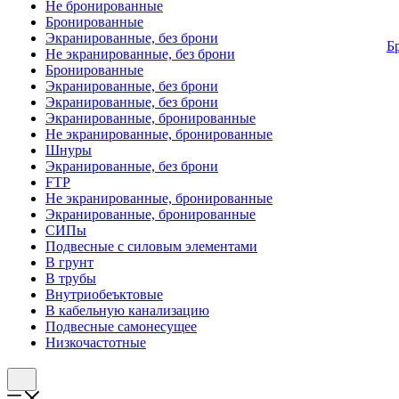
Не бронированные
Бронированные
Экранированные, без брони
Б
Не экранированные, без брони
Бронированные
Экранированные, без брони
Экранированные, без брони
Экранированные, бронированные
Не экранированные, бронированные
Шнуры
Экранированные, без брони
FTP
Не экранированные, бронированные
Экранированные, бронированные
СИПы
Подвесные с силовым элементами
В грунт
В трубы
Внутриобеъктовые
В кабельную канализацию
Подвесные самонесущее
Низкочастотные