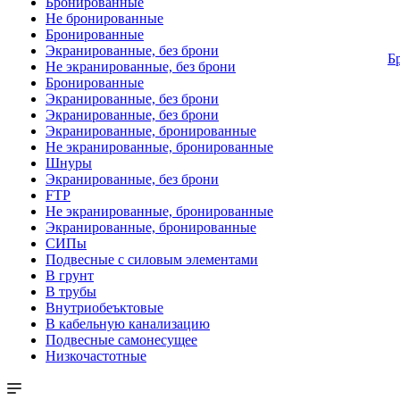
Бронированные
Не бронированные
Бронированные
Экранированные, без брони
Б
Не экранированные, без брони
Бронированные
Экранированные, без брони
Экранированные, без брони
Экранированные, бронированные
Не экранированные, бронированные
Шнуры
Экранированные, без брони
FTP
Не экранированные, бронированные
Экранированные, бронированные
СИПы
Подвесные с силовым элементами
В грунт
В трубы
Внутриобеъктовые
В кабельную канализацию
Подвесные самонесущее
Низкочастотные