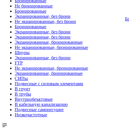
Бронированные
Не бронированные
Бронированные
Экранированные, без брони
Б
Не экранированные, без брони
Бронированные
Экранированные, без брони
Экранированные, без брони
Экранированные, бронированные
Не экранированные, бронированные
Шнуры
Экранированные, без брони
FTP
Не экранированные, бронированные
Экранированные, бронированные
СИПы
Подвесные с силовым элементами
В грунт
В трубы
Внутриобеъктовые
В кабельную канализацию
Подвесные самонесущее
Низкочастотные