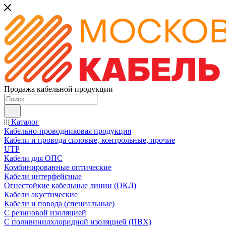
Продажа кабельной продукции
Каталог
Кабельно-проводниковая продукция
Кабели и провода силовые, контрольные, прочие
UTP
Кабели для ОПС
Комбинированные оптические
Кабели интерфейсные
Огнестойкие кабельные линии (ОКЛ)
Кабели акустические
Кабели и повода (специальные)
С резиновой изоляцией
С поливинилхлоридной изоляцией (ПВХ)