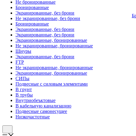
Не бронированные
Бронированные
Экранированные, без брони
Б
Не экранированные, без брони
Бронированные
Экранированные, без брони
Экранированные, без брони
Экранированные, бронированные
Не экранированные, бронированные
Шнуры
Экранированные, без брони
FTP
Не экранированные, бронированные
Экранированные, бронированные
СИПы
Подвесные с силовым элементами
В грунт
В трубы
Внутриобеъктовые
В кабельную канализацию
Подвесные самонесущее
Низкочастотные