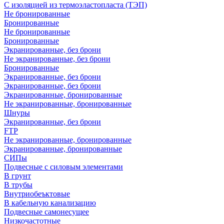
С изоляцией из термоэластопласта (ТЭП)
Не бронированные
Бронированные
Не бронированные
Бронированные
Экранированные, без брони
Не экранированные, без брони
Бронированные
Экранированные, без брони
Экранированные, без брони
Экранированные, бронированные
Не экранированные, бронированные
Шнуры
Экранированные, без брони
FTP
Не экранированные, бронированные
Экранированные, бронированные
СИПы
Подвесные с силовым элементами
В грунт
В трубы
Внутриобеъктовые
В кабельную канализацию
Подвесные самонесущее
Низкочастотные