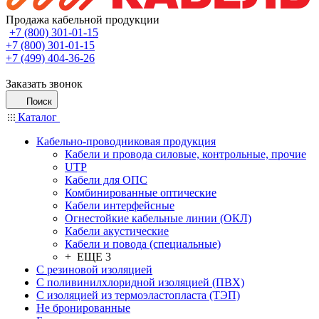
Продажа кабельной продукции
+7 (800) 301-01-15
+7 (800) 301-01-15
+7 (499) 404-36-26
Заказать звонок
Поиск
Каталог
Кабельно-проводниковая продукция
Кабели и провода силовые, контрольные, прочие
UTP
Кабели для ОПС
Комбинированные оптические
Кабели интерфейсные
Огнестойкие кабельные линии (ОКЛ)
Кабели акустические
Кабели и повода (специальные)
+ ЕЩЕ 3
С резиновой изоляцией
С поливинилхлоридной изоляцией (ПВХ)
С изоляцией из термоэластопласта (ТЭП)
Не бронированные