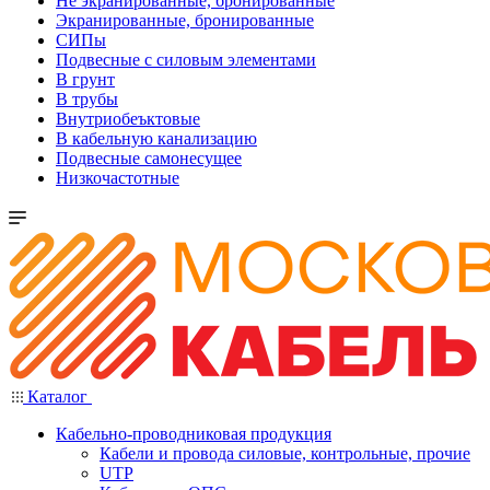
Не экранированные, бронированные
Экранированные, бронированные
СИПы
Подвесные с силовым элементами
В грунт
В трубы
Внутриобеъктовые
В кабельную канализацию
Подвесные самонесущее
Низкочастотные
Каталог
Кабельно-проводниковая продукция
Кабели и провода силовые, контрольные, прочие
UTP