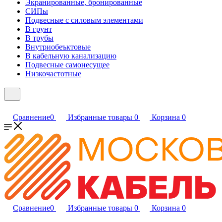
Экранированные, бронированные
СИПы
Подвесные с силовым элементами
В грунт
В трубы
Внутриобеъктовые
В кабельную канализацию
Подвесные самонесущее
Низкочастотные
Сравнение
0
Избранные товары
0
Корзина
0
Сравнение
0
Избранные товары
0
Корзина
0