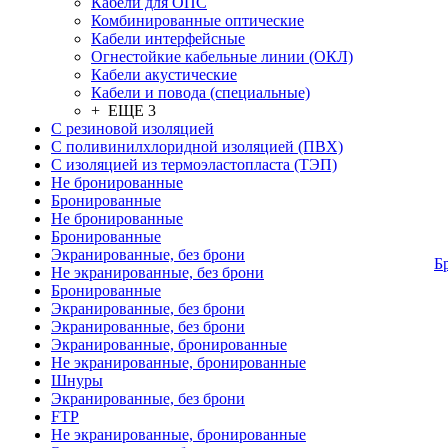
Кабели для ОПС
Комбинированные оптические
Кабели интерфейсные
Огнестойкие кабельные линии (ОКЛ)
Кабели акустические
Кабели и повода (специальные)
+ ЕЩЕ 3
С резиновой изоляцией
С поливинилхлоридной изоляцией (ПВХ)
С изоляцией из термоэластопласта (ТЭП)
Не бронированные
Бронированные
Не бронированные
Бронированные
Экранированные, без брони
Б
Не экранированные, без брони
Бронированные
Экранированные, без брони
Экранированные, без брони
Экранированные, бронированные
Не экранированные, бронированные
Шнуры
Экранированные, без брони
FTP
Не экранированные, бронированные