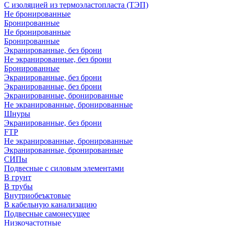
С изоляцией из термоэластопласта (ТЭП)
Не бронированные
Бронированные
Не бронированные
Бронированные
Экранированные, без брони
Не экранированные, без брони
Бронированные
Экранированные, без брони
Экранированные, без брони
Экранированные, бронированные
Не экранированные, бронированные
Шнуры
Экранированные, без брони
FTP
Не экранированные, бронированные
Экранированные, бронированные
СИПы
Подвесные с силовым элементами
В грунт
В трубы
Внутриобеъктовые
В кабельную канализацию
Подвесные самонесущее
Низкочастотные