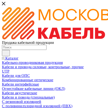
Продажа кабельной продукции
Каталог
Кабельно-проводниковая продукция
Кабели и провода силовые, контрольные, прочие
UTP
Кабели для ОПС
Комбинированные оптические
Кабели интерфейсные
Огнестойкие кабельные линии (ОКЛ)
Кабели акустические
Кабели и повода (специальные)
С резиновой изоляцией
С поливинилхлоридной изоляцией (ПВХ)