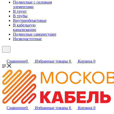
Подвесные с силовым
элементами
В грунт
В трубы
Внутриобеъктовые
В кабельную
канализацию
Подвесные самонесущее
Низкочастотные
Сравнение
0
Избранные товары
0
Корзина
0
Сравнение
0
Избранные товары
0
Корзина
0