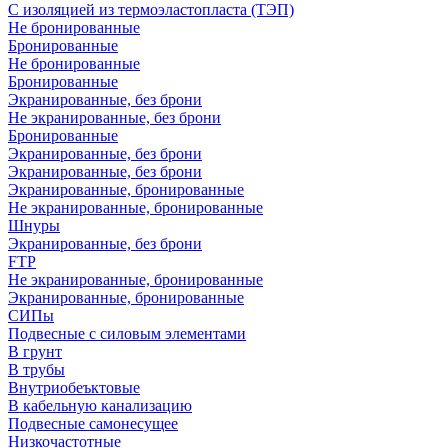
С изоляцией из термоэластопласта (ТЭП)
Не бронированные
Бронированные
Не бронированные
Бронированные
Экранированные, без брони
Не экранированные, без брони
Бронированные
Экранированные, без брони
Экранированные, без брони
Экранированные, бронированные
Не экранированные, бронированные
Шнуры
Экранированные, без брони
FTP
Не экранированные, бронированные
Экранированные, бронированные
СИПы
Подвесные с силовым элементами
В грунт
В трубы
Внутриобеъктовые
В кабельную канализацию
Подвесные самонесущее
Низкочастотные