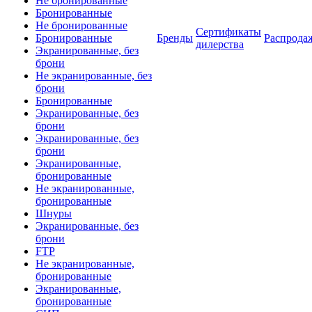
Не бронированные
Бронированные
Не бронированные
Сертификаты
Бронированные
Бренды
Распрода
дилерства
Экранированные, без
брони
Не экранированные, без
брони
Бронированные
Экранированные, без
брони
Экранированные, без
брони
Экранированные,
бронированные
Не экранированные,
бронированные
Шнуры
Экранированные, без
брони
FTP
Не экранированные,
бронированные
Экранированные,
бронированные