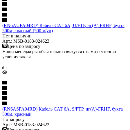
(RN6AUFA04RD) Кабель CAT 6A, U/FTP, нг(А)-FRHF, бухта
500м, красный (500 м/уп)
Нет в наличии
Арт.: MSB-0183-024623
Цена по запросу
Наши менеджеры обязательно свяжутся с вами и уточнят
условия заказа
(RN6ASFA04RD) Кабель CAT 6A, S/FTP, нг(А)-FRHF, бухта
500м, красный
По запросу
Арт.: MSB-0183-024622
Цена по запросу