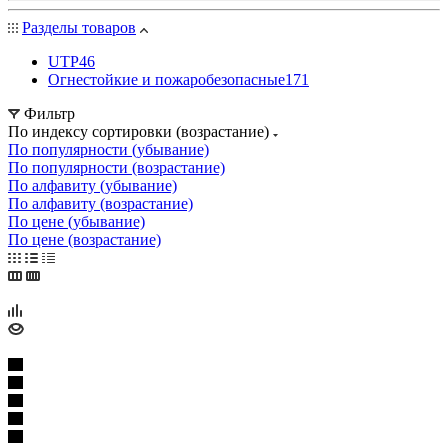
Разделы товаров
UTP
46
Огнестойкие и пожаробезопасные
171
Фильтр
По индексу сортировки (возрастание)
По популярности (убывание)
По популярности (возрастание)
По алфавиту (убывание)
По алфавиту (возрастание)
По цене (убывание)
По цене (возрастание)