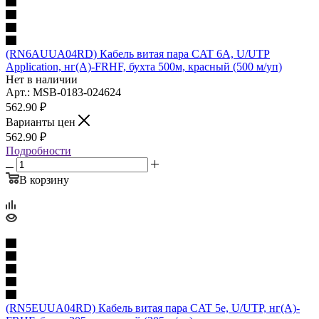
(RN6AUUA04RD) Кабель витая пара CAT 6A, U/UTP
Application, нг(А)-FRHF, бухта 500м, красный (500 м/уп)
Нет в наличии
Арт.: MSB-0183-024624
562.90
₽
Варианты цен
562.90
₽
Подробности
В корзину
(RN5EUUA04RD) Кабель витая пара CAT 5е, U/UTP, нг(А)-