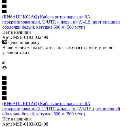
(RN6AUUK02AQ) Кабель витая пара кат. 6A
неэкранированный, U/UTP, 4 пары, нг(А)-LS, цвет внешней
оболочки белый, катушка 500 м (500 м/уп)
Нет в наличии
Арт.: MSB-0183-032499
Цена по запросу
Наши менеджеры обязательно свяжутся с вами и уточнят
условия заказа
(RN6AUUK01AQ) Кабель витая пара кат. 6A
неэкранированный, U/UTP, 4 пары, нг(А)-HF, цвет внешней
оболочки белый, катушка 500 м (500 м/уп)
Нет в наличии
Арт.: MSB-0183-032498