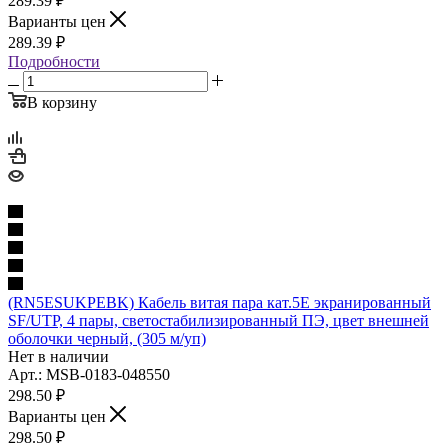
289.39
₽
Варианты цен
289.39
₽
Подробности
В корзину
(RN5ESUKPEBK) Кабель витая пара кат.5E экранированный
SF/UTP, 4 пары, светостабилизированный ПЭ, цвет внешней
оболочки черный, (305 м/уп)
Нет в наличии
Арт.: MSB-0183-048550
298.50
₽
Варианты цен
298.50
₽