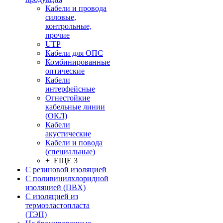
Кабели и провода
силовые,
контрольные,
прочие
UTP
Кабели для ОПС
Комбинированные
оптические
Кабели
интерфейсные
Огнестойкие
кабельные линии
(ОКЛ)
Кабели
акустические
Кабели и повода
(специальные)
+ ЕЩЕ 3
С резиновой изоляцией
С поливинилхлоридной
изоляцией (ПВХ)
С изоляцией из
термоэластопласта
(ТЭП)