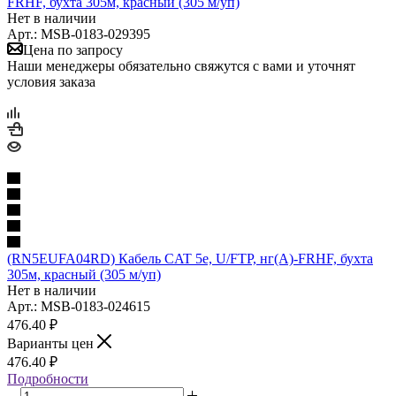
FRHF, бухта 305м, красный (305 м/уп)
Нет в наличии
Арт.: MSB-0183-029395
Цена по запросу
Наши менеджеры обязательно свяжутся с вами и уточнят
условия заказа
(RN5EUFA04RD) Кабель CAT 5е, U/FTP, нг(А)-FRHF, бухта
305м, красный (305 м/уп)
Нет в наличии
Арт.: MSB-0183-024615
476.40
₽
Варианты цен
476.40
₽
Подробности