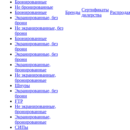
Бронированные
Не бронированные
Сертификаты
Бронированные
Бренды
Распрода
дилерства
Экранированные, без
брони
Не экранированные, без
брони
Бронированные
Экранированные, без
брони
Экранированные, без
брони
Экранированные,
бронированные
Не экранированные,
бронированные
Шнуры
Экранированные, без
брони
FTP
Не экранированные,
бронированные
Экранированные,
бронированные
СИПы