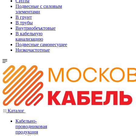
СИПы
Подвесные с силовым
элементами
В грунт
В трубы
Внутриобеъктовые
В кабельную
канализацию
Подвесные самонесущее
Низкочастотные
Каталог
Кабельно-
проводниковая
продукция