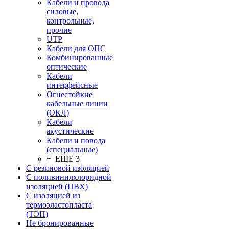
Кабели и провода
силовые,
контрольные,
прочие
UTP
Кабели для ОПС
Комбинированные
оптические
Кабели
интерфейсные
Огнестойкие
кабельные линии
(ОКЛ)
Кабели
акустические
Кабели и повода
(специальные)
+ ЕЩЕ 3
С резиновой изоляцией
С поливинилхлоридной
изоляцией (ПВХ)
С изоляцией из
термоэластопласта
(ТЭП)
Не бронированные