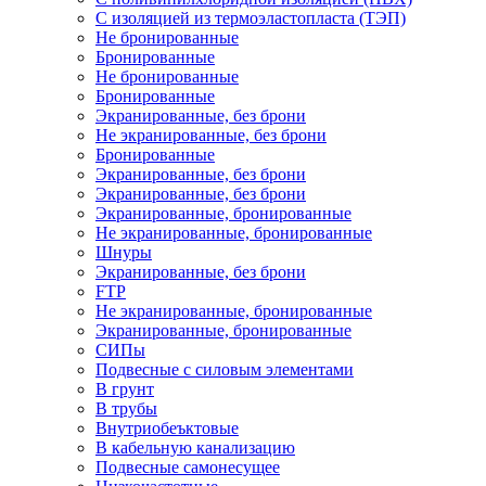
С изоляцией из термоэластопласта (ТЭП)
Не бронированные
Бронированные
Не бронированные
Бронированные
Экранированные, без брони
Не экранированные, без брони
Бронированные
Экранированные, без брони
Экранированные, без брони
Экранированные, бронированные
Не экранированные, бронированные
Шнуры
Экранированные, без брони
FTP
Не экранированные, бронированные
Экранированные, бронированные
СИПы
Подвесные с силовым элементами
В грунт
В трубы
Внутриобеъктовые
В кабельную канализацию
Подвесные самонесущее