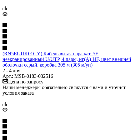
(RN5EUUK01GY) Кабель витая пара кат. 5E
неэкранированный U/UTP, 4 пары, нг(А)-HF, цвет внешней
оболочки серый, коробка 305 м (305 м/уп)
2 - 4 дня
Арт.: MSB-0183-032516
Цена по запросу
Наши менеджеры обязательно свяжутся с вами и уточнят
условия заказа