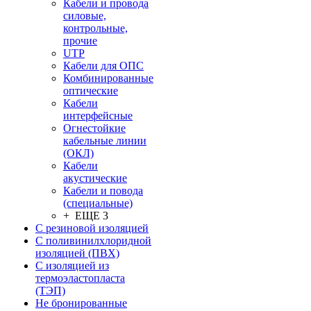
Кабели и провода
силовые,
контрольные,
прочие
UTP
Кабели для ОПС
Комбинированные
оптические
Кабели
интерфейсные
Огнестойкие
кабельные линии
(ОКЛ)
Кабели
акустические
Кабели и повода
(специальные)
+ ЕЩЕ 3
С резиновой изоляцией
С поливинилхлоридной
изоляцией (ПВХ)
С изоляцией из
термоэластопласта
(ТЭП)
Не бронированные