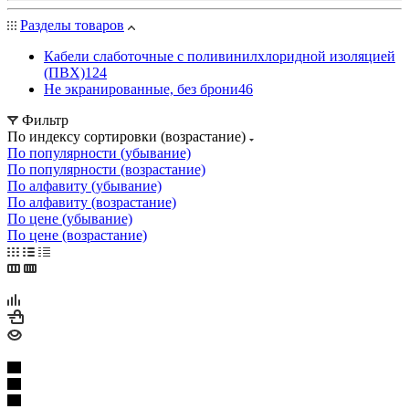
Разделы товаров
Кабели слаботочные с поливинилхлоридной изоляцией
(ПВХ)
124
Не экранированные, без брони
46
Фильтр
По индексу сортировки (возрастание)
По популярности (убывание)
По популярности (возрастание)
По алфавиту (убывание)
По алфавиту (возрастание)
По цене (убывание)
По цене (возрастание)