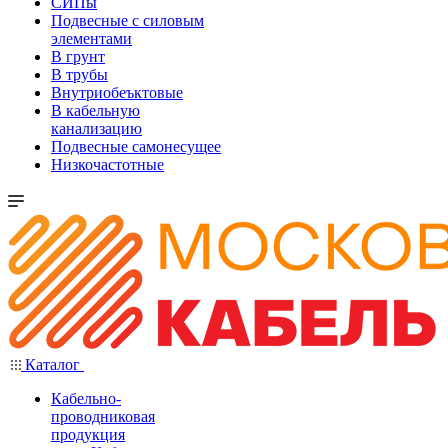
СИПы
Подвесные с силовым
элементами
В грунт
В трубы
Внутриобеъктовые
В кабельную
канализацию
Подвесные самонесущее
Низкочастотные
Каталог
Кабельно-
проводниковая
продукция