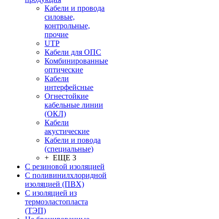
Кабели и провода
силовые,
контрольные,
прочие
UTP
Кабели для ОПС
Комбинированные
оптические
Кабели
интерфейсные
Огнестойкие
кабельные линии
(ОКЛ)
Кабели
акустические
Кабели и повода
(специальные)
+ ЕЩЕ 3
С резиновой изоляцией
С поливинилхлоридной
изоляцией (ПВХ)
С изоляцией из
термоэластопласта
(ТЭП)