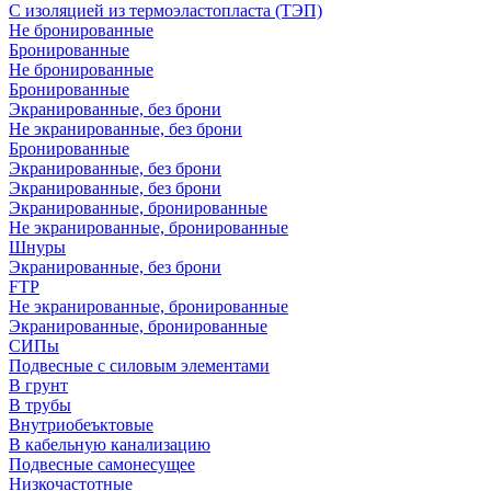
С изоляцией из термоэластопласта (ТЭП)
Не бронированные
Бронированные
Не бронированные
Бронированные
Экранированные, без брони
Не экранированные, без брони
Бронированные
Экранированные, без брони
Экранированные, без брони
Экранированные, бронированные
Не экранированные, бронированные
Шнуры
Экранированные, без брони
FTP
Не экранированные, бронированные
Экранированные, бронированные
СИПы
Подвесные с силовым элементами
В грунт
В трубы
Внутриобеъктовые
В кабельную канализацию
Подвесные самонесущее
Низкочастотные