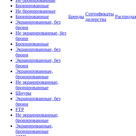
Не бронированные
Бронированные
Не бронированные
Сертификаты
Бронированные
Бренды
Распрода
дилерства
Экранированные, без
брони
Не экранированные, без
брони
Бронированные
Экранированные, без
брони
Экранированные, без
брони
Экранированные,
бронированные
Не экранированные,
бронированные
Шнуры
Экранированные, без
брони
FTP
Не экранированные,
бронированные
Экранированные,
бронированные