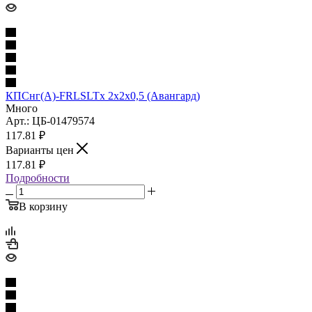
КПСнг(А)-FRLSLTx 2х2х0,5 (Авангард)
Много
Арт.: ЦБ-01479574
117.81
₽
Варианты цен
117.81
₽
Подробности
В корзину