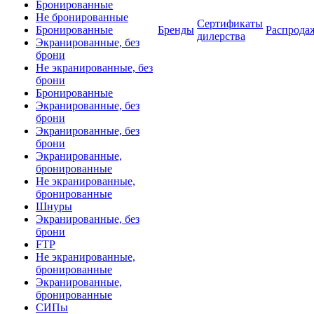
Бронированные
Не бронированные
Сертификаты
Бронированные
Бренды
Распрода
дилерства
Экранированные, без
брони
Не экранированные, без
брони
Бронированные
Экранированные, без
брони
Экранированные, без
брони
Экранированные,
бронированные
Не экранированные,
бронированные
Шнуры
Экранированные, без
брони
FTP
Не экранированные,
бронированные
Экранированные,
бронированные
СИПы