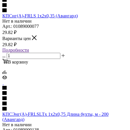
КПСнг(А)-FRLS 1х2х0,35 (Авангард)
Нет в наличии
Арт.: 01089000077
29.82
₽
Варианты цен
29.82
₽
Подробности
В корзину
КПСЭнг(А)-FRLSLTx 1х2х0,75 Длина бухты, м - 200
(Авангард)
Нет в наличии
Арт.: 01089000138