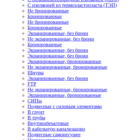
С изоляцией из термоэластопласта (ТЭП)
Не бронированные
Бронированные
Не бронированные
Бронированные
Экранированные, без брони
Не экранированные, без брони
Бронированные
Экранированные, без брони
Экранированные, без брони
Экранированные, бронированные
Не экранированные, бронированные
Шнуры
Экранированные, без брони
FTP
Не экранированные, бронированные
Экранированные, бронированные
СИПы
Подвесные с силовым элементами
В грунт
В трубы
Внутриобеъктовые
В кабельную канализацию
Подвесные самонесущее