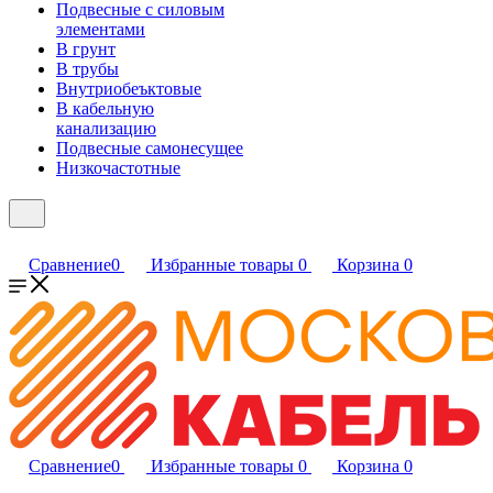
Подвесные с силовым
элементами
В грунт
В трубы
Внутриобеъктовые
В кабельную
канализацию
Подвесные самонесущее
Низкочастотные
Сравнение
0
Избранные товары
0
Корзина
0
Сравнение
0
Избранные товары
0
Корзина
0