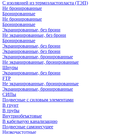
С изоляцией из термоэластопласта (ТЭП)
Не бронированные
Бронированные
Не бронированные
Бронированные
Экранированные, без брони
Не экранированные, без брони
Бронированные
Экранированные, без брони
Экранированные, без брони
Экранированные, бронированные
Не экранированные, бронированные
Шнуры
Экранированные, без брони
FTP
Не экранированные, бронированные
Экранированные, бронированные
СИПы
Подвесные с силовым элементами
В грунт
В трубы
Внутриобеъктовые
В кабельную канализацию
Подвесные самонесущее
Низкочастотные