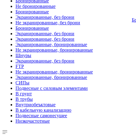
Бронированные
Не бронированные
Бронированные
Экранированные, без брони
Б
Не экранированные, без брони
Бронированные
Экранированные, без брони
Экранированные, без брони
Экранированные, бронированные
Не экранированные, бронированные
Шнуры
Экранированные, без брони
FTP
Не экранированные, бронированные
Экранированные, бронированные
СИПы
Подвесные с силовым элементами
В грунт
В трубы
Внутриобеъктовые
В кабельную канализацию
Подвесные самонесущее
Низкочастотные