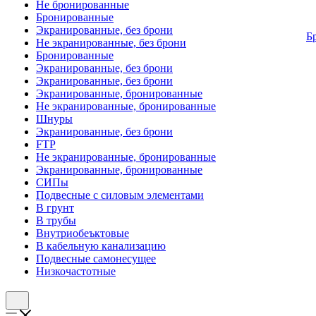
Не бронированные
Бронированные
Экранированные, без брони
Б
Не экранированные, без брони
Бронированные
Экранированные, без брони
Экранированные, без брони
Экранированные, бронированные
Не экранированные, бронированные
Шнуры
Экранированные, без брони
FTP
Не экранированные, бронированные
Экранированные, бронированные
СИПы
Подвесные с силовым элементами
В грунт
В трубы
Внутриобеъктовые
В кабельную канализацию
Подвесные самонесущее
Низкочастотные