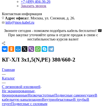
+7 (499) 404-36-26
Заказать звонок
Контактная информация
Адрес офиса:
г. Москва, ул. Снежная, д. 26.
info@mos-kabel.ru
Звоните сегодня - поможем подобрать кабель бесплатно! ☎
При закупке уточняйте цены в отделе продаж в связи с
нестабильностью курсов валют
КГ-ХЛ 3х1,5(N,РЕ) 380/660-2
Главная
—
Каталог
—
С резиновой изоляцией
Не экранированные,
бронированные
Низкочастотные
Подвесные самонесущее
В
кабельную канализацию
Внутриобеъктовые
В трубы
В
грунт
Подвесные с силовым