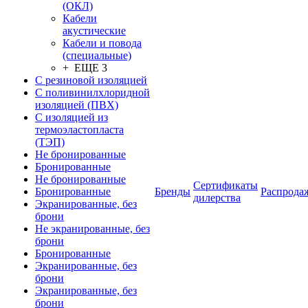
(ОКЛ)
Кабели
акустические
Кабели и повода
(специальные)
+ ЕЩЕ 3
С резиновой изоляцией
С поливинилхлоридной
изоляцией (ПВХ)
С изоляцией из
термоэластопласта
(ТЭП)
Не бронированные
Бронированные
Не бронированные
Сертификаты
Бронированные
Бренды
Распрода
дилерства
Экранированные, без
брони
Не экранированные, без
брони
Бронированные
Экранированные, без
брони
Экранированные, без
брони