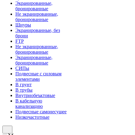
Экранированные,
бронированные
Не экранированные,
бронированные
Шнуры
Экранированные, без
брони
FTP
Не экранированные,
бронированные
Экранированные,
бронированные
СИПы
Подвесные с силовым
элементами
В грунт
В трубы
Внутриобеъктовые
В кабельную
канализацию
Подвесные самонесущее
Низкочастотные