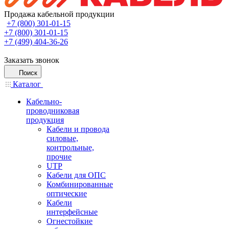
Продажа кабельной продукции
+7 (800) 301-01-15
+7 (800) 301-01-15
+7 (499) 404-36-26
Заказать звонок
Поиск
Каталог
Кабельно-
проводниковая
продукция
Кабели и провода
силовые,
контрольные,
прочие
UTP
Кабели для ОПС
Комбинированные
оптические
Кабели
интерфейсные
Огнестойкие