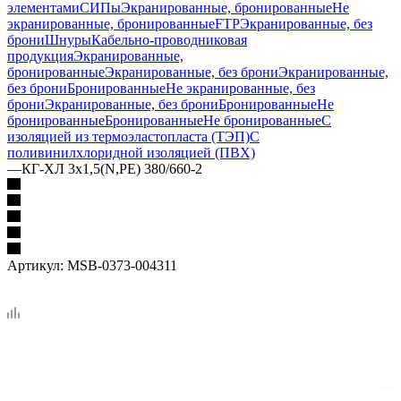
элементами
СИПы
Экранированные, бронированные
Не
экранированные, бронированные
FTP
Экранированные, без
брони
Шнуры
Кабельно-проводниковая
продукция
Экранированные,
бронированные
Экранированные, без брони
Экранированные,
без брони
Бронированные
Не экранированные, без
брони
Экранированные, без брони
Бронированные
Не
бронированные
Бронированные
Не бронированные
С
изоляцией из термоэластопласта (ТЭП)
С
поливинилхлоридной изоляцией (ПВХ)
—
КГ-ХЛ 3х1,5(N,РЕ) 380/660-2
Артикул:
MSB-0373-004311