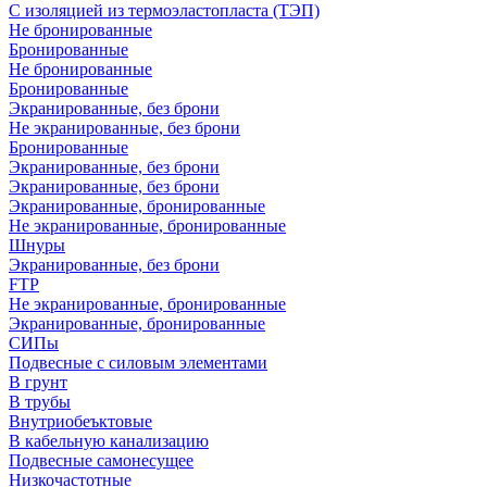
С изоляцией из термоэластопласта (ТЭП)
Не бронированные
Бронированные
Не бронированные
Бронированные
Экранированные, без брони
Не экранированные, без брони
Бронированные
Экранированные, без брони
Экранированные, без брони
Экранированные, бронированные
Не экранированные, бронированные
Шнуры
Экранированные, без брони
FTP
Не экранированные, бронированные
Экранированные, бронированные
СИПы
Подвесные с силовым элементами
В грунт
В трубы
Внутриобеъктовые
В кабельную канализацию
Подвесные самонесущее
Низкочастотные