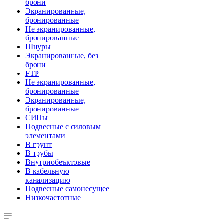
брони
Экранированные,
бронированные
Не экранированные,
бронированные
Шнуры
Экранированные, без
брони
FTP
Не экранированные,
бронированные
Экранированные,
бронированные
СИПы
Подвесные с силовым
элементами
В грунт
В трубы
Внутриобеъктовые
В кабельную
канализацию
Подвесные самонесущее
Низкочастотные