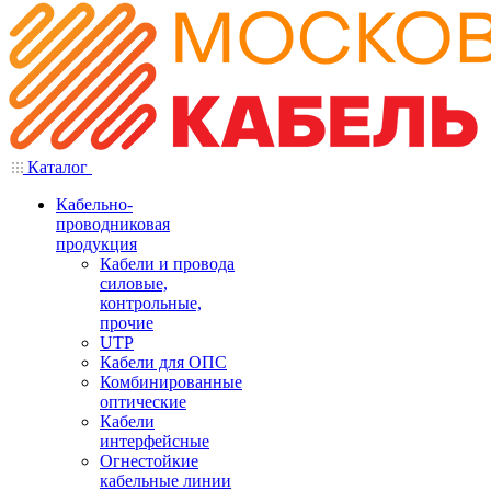
Каталог
Кабельно-
проводниковая
продукция
Кабели и провода
силовые,
контрольные,
прочие
UTP
Кабели для ОПС
Комбинированные
оптические
Кабели
интерфейсные
Огнестойкие
кабельные линии