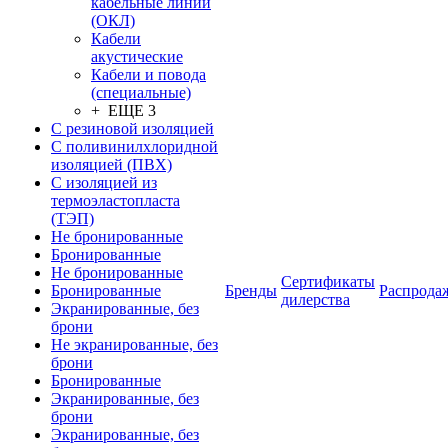
кабельные линии
(ОКЛ)
Кабели
акустические
Кабели и повода
(специальные)
+ ЕЩЕ 3
С резиновой изоляцией
С поливинилхлоридной
изоляцией (ПВХ)
С изоляцией из
термоэластопласта
(ТЭП)
Не бронированные
Бронированные
Не бронированные
Сертификаты
Бронированные
Бренды
Распрода
дилерства
Экранированные, без
брони
Не экранированные, без
брони
Бронированные
Экранированные, без
брони
Экранированные, без