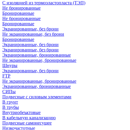
С изоляцией из термоэластопласта (ТЭП)
Не бронированные
Бронированные
Не бронированные
Бронированные
Экранированные, без брони
Не экранированные, без брони
Бронированные
Экранированные, без брони
Экранированные, без брони
Экранированные, бронированные
Не экранированные, бронированные
Шнуры
Экранированные, без брони
FTP
Не экранированные, бронированные
Экранированные, бронированные
СИПы
Подвесные с силовым элементами
В грунт
В трубы
Внутриобеъктовые
В кабельную канализацию
Подвесные самонесущее
Низкочастотные