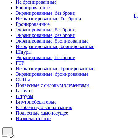
Не бронированные
Бронированные
Экранированные, без брони
Б
Не экранированные, без брони
Бронированные
Экранированные, без брони
Экранированные, без брони
Экранированные, бронированные
Не экранированные, бронированные
Шнуры
Экранированные, без брони
FTP
Не экранированные, бронированные
Экранированные, бронированные
СИПы
Подвесные с силовым элементами
В грунт
В трубы
Внутриобеъктовые
В кабельную канализацию
Подвесные самонесущее
Низкочастотные