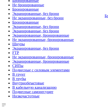
Бронированные
Не бронированные
Бронированные
Экранированные, без брони
Б
Не экранированные, без брони
Бронированные
Экранированные, без брони
Экранированные, без брони
Экранированные, бронированные
Не экранированные, бронированные
Шнуры
Экранированные, без брони
FTP
Не экранированные, бронированные
Экранированные, бронированные
СИПы
Подвесные с силовым элементами
В грунт
В трубы
Внутриобеъктовые
В кабельную канализацию
Подвесные самонесущее
Низкочастотные