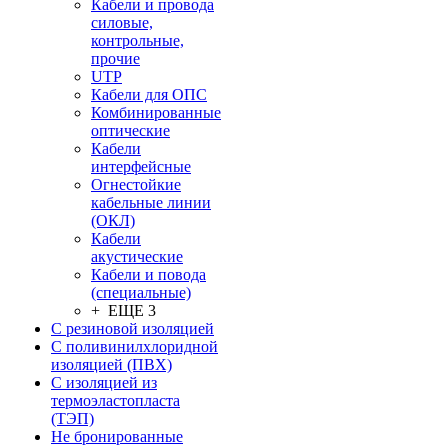
Кабели и провода
силовые,
контрольные,
прочие
UTP
Кабели для ОПС
Комбинированные
оптические
Кабели
интерфейсные
Огнестойкие
кабельные линии
(ОКЛ)
Кабели
акустические
Кабели и повода
(специальные)
+ ЕЩЕ 3
С резиновой изоляцией
С поливинилхлоридной
изоляцией (ПВХ)
С изоляцией из
термоэластопласта
(ТЭП)
Не бронированные