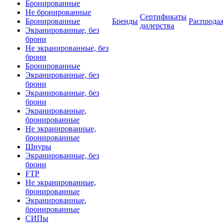
Бронированные
Не бронированные
Сертификаты
Бронированные
Бренды
Распрода
дилерства
Экранированные, без
брони
Не экранированные, без
брони
Бронированные
Экранированные, без
брони
Экранированные, без
брони
Экранированные,
бронированные
Не экранированные,
бронированные
Шнуры
Экранированные, без
брони
FTP
Не экранированные,
бронированные
Экранированные,
бронированные
СИПы