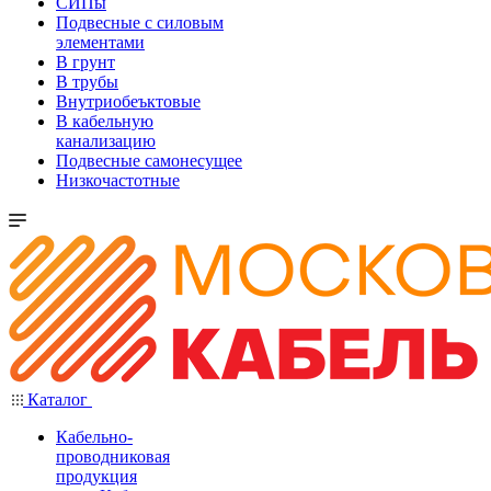
СИПы
Подвесные с силовым
элементами
В грунт
В трубы
Внутриобеъктовые
В кабельную
канализацию
Подвесные самонесущее
Низкочастотные
Каталог
Кабельно-
проводниковая
продукция