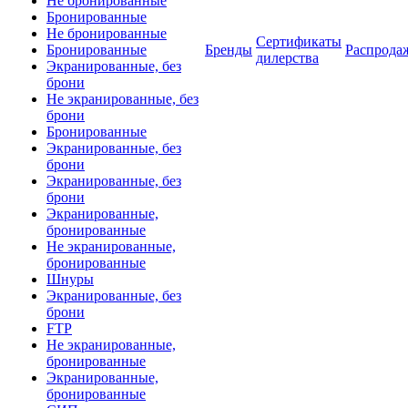
Не бронированные
Бронированные
Не бронированные
Сертификаты
Бронированные
Бренды
Распрода
дилерства
Экранированные, без
брони
Не экранированные, без
брони
Бронированные
Экранированные, без
брони
Экранированные, без
брони
Экранированные,
бронированные
Не экранированные,
бронированные
Шнуры
Экранированные, без
брони
FTP
Не экранированные,
бронированные
Экранированные,
бронированные