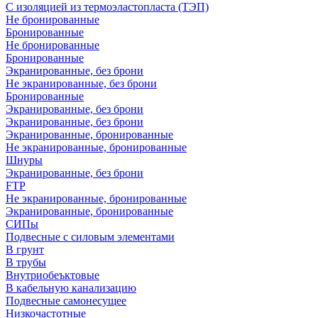
С изоляцией из термоэластопласта (ТЭП)
Не бронированные
Бронированные
Не бронированные
Бронированные
Экранированные, без брони
Не экранированные, без брони
Бронированные
Экранированные, без брони
Экранированные, без брони
Экранированные, бронированные
Не экранированные, бронированные
Шнуры
Экранированные, без брони
FTP
Не экранированные, бронированные
Экранированные, бронированные
СИПы
Подвесные с силовым элементами
В грунт
В трубы
Внутриобеъктовые
В кабельную канализацию
Подвесные самонесущее
Низкочастотные