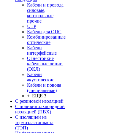
Кабели и провода
силовые,
контрольные,
прочие
UTP
Кабели для ОПС
Комбинированные
оптические
Кабели
интерфейсные
Огнестойкие
кабельные линии
(ОКЛ)
Кабели
акустические
Кабели и повода
(специальные)
+ ЕЩЕ 3
С резиновой изоляцией
С поливинилхлоридной
изоляцией (ПВХ)
С изоляцией из
термоэластопласта
(ТЭП)