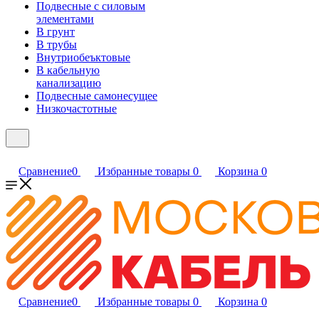
Подвесные с силовым
элементами
В грунт
В трубы
Внутриобеъктовые
В кабельную
канализацию
Подвесные самонесущее
Низкочастотные
Сравнение
0
Избранные товары
0
Корзина
0
Сравнение
0
Избранные товары
0
Корзина
0