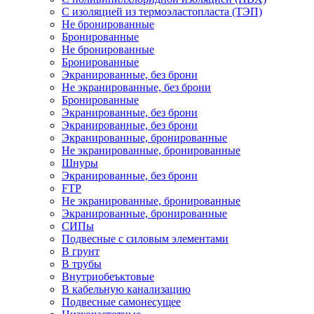
С изоляцией из термоэластопласта (ТЭП)
Не бронированные
Бронированные
Не бронированные
Бронированные
Экранированные, без брони
Не экранированные, без брони
Бронированные
Экранированные, без брони
Экранированные, без брони
Экранированные, бронированные
Не экранированные, бронированные
Шнуры
Экранированные, без брони
FTP
Не экранированные, бронированные
Экранированные, бронированные
СИПы
Подвесные с силовым элементами
В грунт
В трубы
Внутриобеъктовые
В кабельную канализацию
Подвесные самонесущее