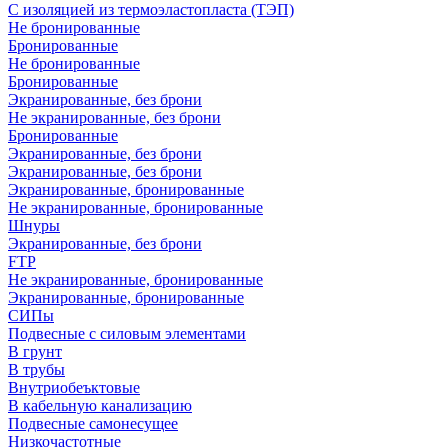
С изоляцией из термоэластопласта (ТЭП)
Не бронированные
Бронированные
Не бронированные
Бронированные
Экранированные, без брони
Не экранированные, без брони
Бронированные
Экранированные, без брони
Экранированные, без брони
Экранированные, бронированные
Не экранированные, бронированные
Шнуры
Экранированные, без брони
FTP
Не экранированные, бронированные
Экранированные, бронированные
СИПы
Подвесные с силовым элементами
В грунт
В трубы
Внутриобеъктовые
В кабельную канализацию
Подвесные самонесущее
Низкочастотные