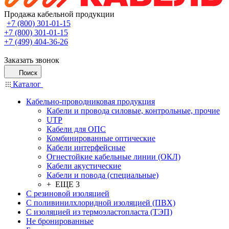
Продажа кабельной продукции
+7 (800) 301-01-15
+7 (800) 301-01-15
+7 (499) 404-36-26
Заказать звонок
Поиск
Каталог
Кабельно-проводниковая продукция
Кабели и провода силовые, контрольные, прочие
UTP
Кабели для ОПС
Комбинированные оптические
Кабели интерфейсные
Огнестойкие кабельные линии (ОКЛ)
Кабели акустические
Кабели и повода (специальные)
+ ЕЩЕ 3
С резиновой изоляцией
С поливинилхлоридной изоляцией (ПВХ)
С изоляцией из термоэластопласта (ТЭП)
Не бронированные