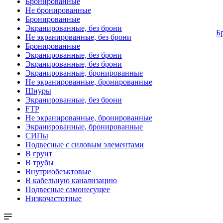
Бронированные
Не бронированные
Бронированные
Экранированные, без брони
Б
Не экранированные, без брони
Бронированные
Экранированные, без брони
Экранированные, без брони
Экранированные, бронированные
Не экранированные, бронированные
Шнуры
Экранированные, без брони
FTP
Не экранированные, бронированные
Экранированные, бронированные
СИПы
Подвесные с силовым элементами
В грунт
В трубы
Внутриобеъктовые
В кабельную канализацию
Подвесные самонесущее
Низкочастотные