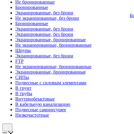
Не бронированные
Бронированные
Экранированные, без брони
Б
Не экранированные, без брони
Бронированные
Экранированные, без брони
Экранированные, без брони
Экранированные, бронированные
Не экранированные, бронированные
Шнуры
Экранированные, без брони
FTP
Не экранированные, бронированные
Экранированные, бронированные
СИПы
Подвесные с силовым элементами
В грунт
В трубы
Внутриобеъктовые
В кабельную канализацию
Подвесные самонесущее
Низкочастотные