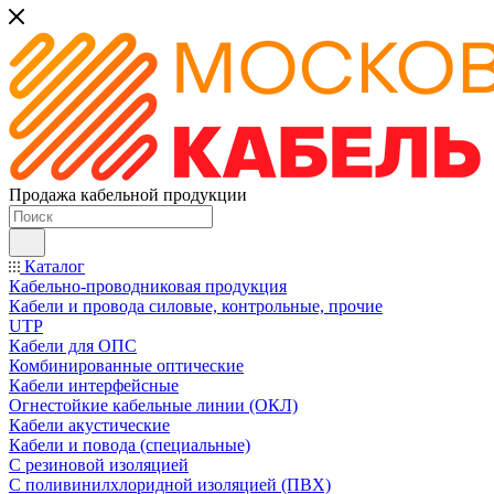
Продажа кабельной продукции
Каталог
Кабельно-проводниковая продукция
Кабели и провода силовые, контрольные, прочие
UTP
Кабели для ОПС
Комбинированные оптические
Кабели интерфейсные
Огнестойкие кабельные линии (ОКЛ)
Кабели акустические
Кабели и повода (специальные)
С резиновой изоляцией
С поливинилхлоридной изоляцией (ПВХ)