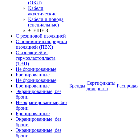
(ОКЛ)
Кабели
акустические
Кабели и повода
(специальные)
+ ЕЩЕ 3
С резиновой изоляцией
С поливинилхлоридной
изоляцией (ПВХ)
С изоляцией из
термоэластопласта
(ТЭП)
Не бронированные
Бронированные
Не бронированные
Сертификаты
Бронированные
Бренды
Распрода
дилерства
Экранированные, без
брони
Не экранированные, без
брони
Бронированные
Экранированные, без
брони
Экранированные, без
брони