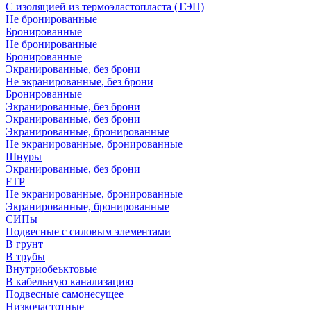
С изоляцией из термоэластопласта (ТЭП)
Не бронированные
Бронированные
Не бронированные
Бронированные
Экранированные, без брони
Не экранированные, без брони
Бронированные
Экранированные, без брони
Экранированные, без брони
Экранированные, бронированные
Не экранированные, бронированные
Шнуры
Экранированные, без брони
FTP
Не экранированные, бронированные
Экранированные, бронированные
СИПы
Подвесные с силовым элементами
В грунт
В трубы
Внутриобеъктовые
В кабельную канализацию
Подвесные самонесущее
Низкочастотные