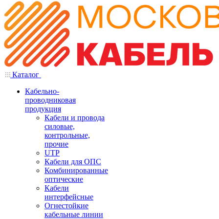
Каталог
Кабельно-
проводниковая
продукция
Кабели и провода
силовые,
контрольные,
прочие
UTP
Кабели для ОПС
Комбинированные
оптические
Кабели
интерфейсные
Огнестойкие
кабельные линии