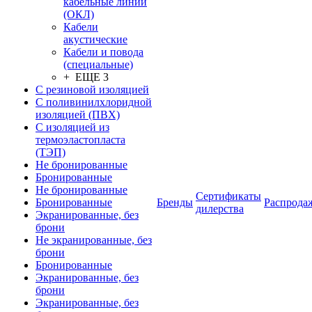
кабельные линии
(ОКЛ)
Кабели
акустические
Кабели и повода
(специальные)
+ ЕЩЕ 3
С резиновой изоляцией
С поливинилхлоридной
изоляцией (ПВХ)
С изоляцией из
термоэластопласта
(ТЭП)
Не бронированные
Бронированные
Не бронированные
Сертификаты
Бронированные
Бренды
Распрода
дилерства
Экранированные, без
брони
Не экранированные, без
брони
Бронированные
Экранированные, без
брони
Экранированные, без