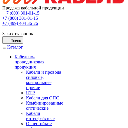
Продажа кабельной продукции
+7 (800) 301-01-15
+7 (800) 301-01-15
+7 (499) 404-36-26
Заказать звонок
Поиск
Каталог
Кабельно-
проводниковая
продукция
Кабели и провода
силовые,
контрольные,
прочие
UTP
Кабели для ОПС
Комбинированные
оптические
Кабели
интерфейсные
Огнестойкие