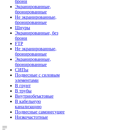
брони
Экранированные,
бронированные
Не экранированные,
бронированные
Шнуры
Экранированные, без
брони
FTP
Не экранированные,
бронированные
Экранированные,
бронированные
СИПы
Подвесные с силовым
элементами
В грунт
В трубы
Внутриобеъктовые
В кабельную
канализацию
Подвесные самонесущее
Низкочастотные