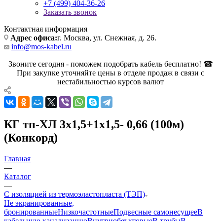
+7 (499) 404-36-26
Заказать звонок
Контактная информация
Адрес офиса:
г. Москва, ул. Снежная, д. 26.
info@mos-kabel.ru
Звоните сегодня - поможем подобрать кабель бесплатно! ☎
При закупке уточняйте цены в отделе продаж в связи с
нестабильностью курсов валют
КГ тп-ХЛ 3х1,5+1х1,5- 0,66 (100м)
(Конкорд)
Главная
—
Каталог
—
С изоляцией из термоэластопласта (ТЭП)
Не экранированные,
бронированные
Низкочастотные
Подвесные самонесущее
В
кабельную канализацию
Внутриобеъктовые
В трубы
В