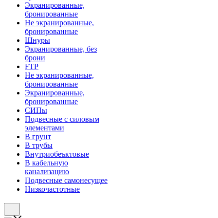
Экранированные,
бронированные
Не экранированные,
бронированные
Шнуры
Экранированные, без
брони
FTP
Не экранированные,
бронированные
Экранированные,
бронированные
СИПы
Подвесные с силовым
элементами
В грунт
В трубы
Внутриобеъктовые
В кабельную
канализацию
Подвесные самонесущее
Низкочастотные