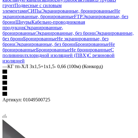
грунт
Подвесные с силовым
элементами
СИПы
Экранированные, бронированные
Не
экранированные, бронированные
FTP
Экранированные, без
брони
Шнуры
Кабельно-проводниковая
продукция
Экранированные,
бронированные
Экранированные, без брони
Экранированные,
без брони
Бронированные
Не экранированные, без
брони
Экранированные, без брони
Бронированные
Не
бронированные
Бронированные
Не бронированные
С
поливинилхлоридной изоляцией (ПВХ)
С резиновой
изоляцией
—
КГ тп-ХЛ 3х1,5+1х1,5- 0,66 (100м) (Конкорд)
Артикул:
01049500725