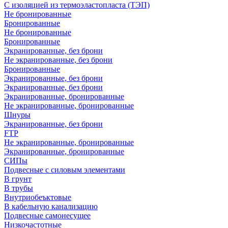
С изоляцией из термоэластопласта (ТЭП)
Не бронированные
Бронированные
Не бронированные
Бронированные
Экранированные, без брони
Не экранированные, без брони
Бронированные
Экранированные, без брони
Экранированные, без брони
Экранированные, бронированные
Не экранированные, бронированные
Шнуры
Экранированные, без брони
FTP
Не экранированные, бронированные
Экранированные, бронированные
СИПы
Подвесные с силовым элементами
В грунт
В трубы
Внутриобеъктовые
В кабельную канализацию
Подвесные самонесущее
Низкочастотные