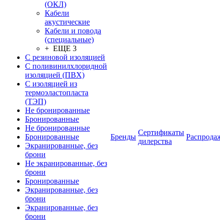
(ОКЛ)
Кабели
акустические
Кабели и повода
(специальные)
+ ЕЩЕ 3
С резиновой изоляцией
С поливинилхлоридной
изоляцией (ПВХ)
С изоляцией из
термоэластопласта
(ТЭП)
Не бронированные
Бронированные
Не бронированные
Сертификаты
Бронированные
Бренды
Распрода
дилерства
Экранированные, без
брони
Не экранированные, без
брони
Бронированные
Экранированные, без
брони
Экранированные, без
брони