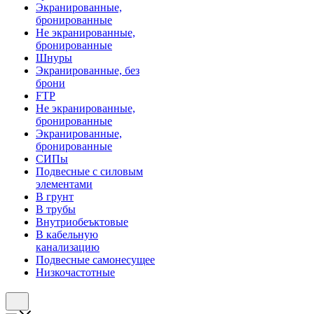
Экранированные,
бронированные
Не экранированные,
бронированные
Шнуры
Экранированные, без
брони
FTP
Не экранированные,
бронированные
Экранированные,
бронированные
СИПы
Подвесные с силовым
элементами
В грунт
В трубы
Внутриобеъктовые
В кабельную
канализацию
Подвесные самонесущее
Низкочастотные