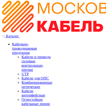
Каталог
Кабельно-
проводниковая
продукция
Кабели и провода
силовые,
контрольные,
прочие
UTP
Кабели для ОПС
Комбинированные
оптические
Кабели
интерфейсные
Огнестойкие
кабельные линии