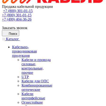
Продажа кабельной продукции
+7 (800) 301-01-15
+7 (800) 301-01-15
+7 (499) 404-36-26
Заказать звонок
Поиск
Каталог
Кабельно-
проводниковая
продукция
Кабели и провода
силовые,
контрольные,
прочие
UTP
Кабели для ОПС
Комбинированные
оптические
Кабели
интерфейсные
Огнестойкие