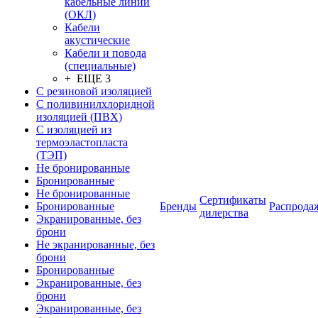
кабельные линии
(ОКЛ)
Кабели
акустические
Кабели и повода
(специальные)
+ ЕЩЕ 3
С резиновой изоляцией
С поливинилхлоридной
изоляцией (ПВХ)
С изоляцией из
термоэластопласта
(ТЭП)
Не бронированные
Бронированные
Не бронированные
Сертификаты
Бронированные
Бренды
Распрода
дилерства
Экранированные, без
брони
Не экранированные, без
брони
Бронированные
Экранированные, без
брони
Экранированные, без