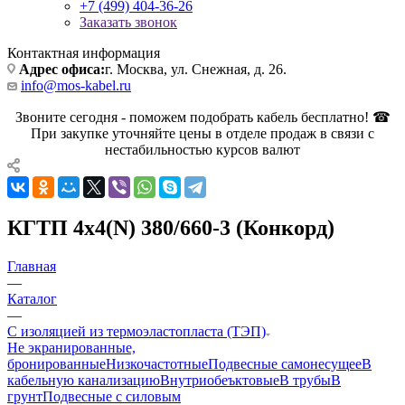
+7 (499) 404-36-26
Заказать звонок
Контактная информация
Адрес офиса:
г. Москва, ул. Снежная, д. 26.
info@mos-kabel.ru
Звоните сегодня - поможем подобрать кабель бесплатно! ☎
При закупке уточняйте цены в отделе продаж в связи с
нестабильностью курсов валют
КГТП 4х4(N) 380/660-3 (Конкорд)
Главная
—
Каталог
—
С изоляцией из термоэластопласта (ТЭП)
Не экранированные,
бронированные
Низкочастотные
Подвесные самонесущее
В
кабельную канализацию
Внутриобеъктовые
В трубы
В
грунт
Подвесные с силовым