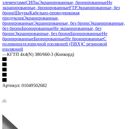
элементами
СИПы
Экранированные, бронированные
Не
экранированные, бронированные
FTP
Экранированные, без
брони
Шнуры
Кабельно-проводниковая
продукция
Экранированные,
бронированные
Экранированные, без брони
Экранированные,
без брони
Бронированные
Не экранированные, без
брони
Экранированные, без брони
Бронированные
Не
бронированные
Бронированные
Не бронированные
С
поливинилхлоридной изоляцией (ПВХ)
С резиновой
изоляцией
—
КГТП 4х4(N) 380/660-3 (Конкорд)
Артикул:
01049502682