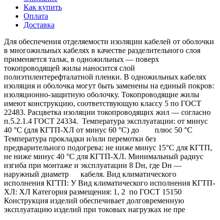
Как купить
Оплата
Доставка
Для обеспечения отделяемости изоляции кабелей от оболочки
в многожильных кабелях в качестве разделительного слоя
применяется тальк, в одножильных — поверх
токопроводящей жилы наносится слой
полиэтилентерефталатной пленки. В одножильных кабелях
изоляция и оболочка могут быть заменены на единый покров:
изоляционно-защитную оболочку. Токопроводящие жилы
имеют конструкцию, соответствующую классу 5 по ГОСТ
22483. Расцветка изоляции токопроводящих жил — согласно
п.5.2.1.4 ГОСТ 24334. Температура эксплуатации: от минус
40 °С (для КГТП-ХЛ от минус 60 °С) до плюс 50 °С
Температура прокладки и/или перемотки без
предварительного подогрева: не ниже минус 15°С для КГТП,
не ниже минус 40 °С для КГТП-ХЛ. Минимальный радиус
изгиба при монтаже и эксплуатации 8 Dн, где Dн —
наружный диаметр кабеля. Вид климатического
исполнения КГТП: У Вид климатического исполнения КГТП-
ХЛ: ХЛ Категория размещения: 1, 2 по ГОСТ 15150
Конструкция изделий обеспечивает долговременную
эксплуатацию изделий при токовых нагрузках не пре