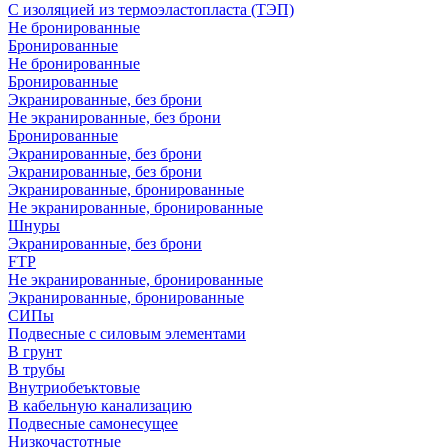
С изоляцией из термоэластопласта (ТЭП)
Не бронированные
Бронированные
Не бронированные
Бронированные
Экранированные, без брони
Не экранированные, без брони
Бронированные
Экранированные, без брони
Экранированные, без брони
Экранированные, бронированные
Не экранированные, бронированные
Шнуры
Экранированные, без брони
FTP
Не экранированные, бронированные
Экранированные, бронированные
СИПы
Подвесные с силовым элементами
В грунт
В трубы
Внутриобеъктовые
В кабельную канализацию
Подвесные самонесущее
Низкочастотные