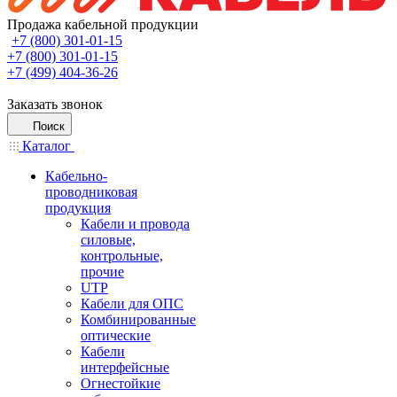
Продажа кабельной продукции
+7 (800) 301-01-15
+7 (800) 301-01-15
+7 (499) 404-36-26
Заказать звонок
Поиск
Каталог
Кабельно-
проводниковая
продукция
Кабели и провода
силовые,
контрольные,
прочие
UTP
Кабели для ОПС
Комбинированные
оптические
Кабели
интерфейсные
Огнестойкие