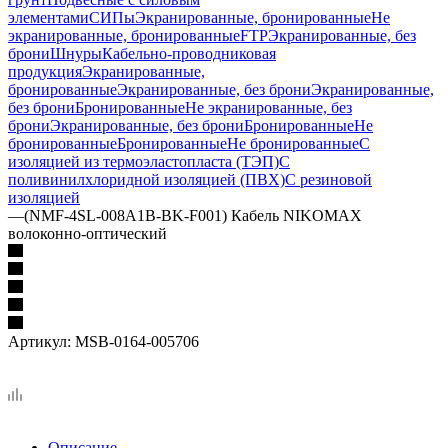
элементами
СИПы
Экранированные, бронированные
Не
экранированные, бронированные
FTP
Экранированные, без
брони
Шнуры
Кабельно-проводниковая
продукция
Экранированные,
бронированные
Экранированные, без брони
Экранированные,
без брони
Бронированные
Не экранированные, без
брони
Экранированные, без брони
Бронированные
Не
бронированные
Бронированные
Не бронированные
С
изоляцией из термоэластопласта (ТЭП)
С
поливинилхлоридной изоляцией (ПВХ)
С резиновой
изоляцией
—
(NMF-4SL-008A1B-BK-F001) Кабель NIKOMAX
волоконно-оптический
Артикул:
MSB-0164-005706
Описание