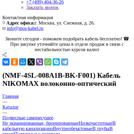
+7 (499) 404-36-26
Заказать звонок
Контактная информация
Адрес офиса:
г. Москва, ул. Снежная, д. 26.
info@mos-kabel.ru
Звоните сегодня - поможем подобрать кабель бесплатно! ☎
При закупке уточняйте цены в отделе продаж в связи с
нестабильностью курсов валют
(NMF-4SL-008A1B-BK-F001) Кабель
NIKOMAX волоконно-оптический
Главная
—
Каталог
—
Подвесные самонесущее
Не экранированные, бронированные
Низкочастотные
В
кабельную канализацию
Внутриобеъктовые
В трубы
В
грунт
Подвесные с силовым