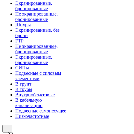
Экранированные,
бронированные
Не экранированные,
бронированные
Шнуры
Экранированные, без
брони
FTP
Не экранированные,
бронированные
Экранированные,
бронированные
СИПы
Подвесные с силовым
элементами
В грунт
В трубы
Внутриобеъктовые
В кабельную
канализацию
Подвесные самонесущее
Низкочастотные