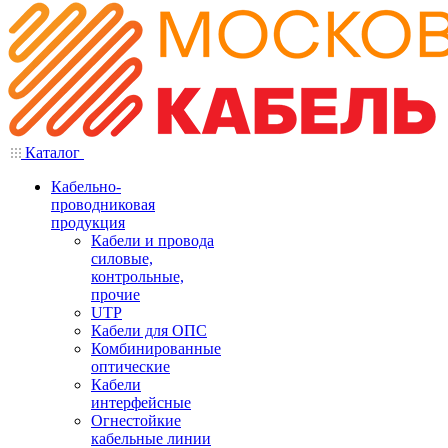
Каталог
Кабельно-
проводниковая
продукция
Кабели и провода
силовые,
контрольные,
прочие
UTP
Кабели для ОПС
Комбинированные
оптические
Кабели
интерфейсные
Огнестойкие
кабельные линии