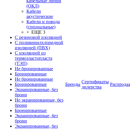
кабельные линии
(ОКЛ)
Кабели
акустические
Кабели и повода
(специальные)
+ ЕЩЕ 3
С резиновой изоляцией
С поливинилхлоридной
изоляцией (ПВХ)
С изоляцией из
термоэластопласта
(ТЭП)
Не бронированные
Бронированные
Не бронированные
Сертификаты
Бронированные
Бренды
Распрода
дилерства
Экранированные, без
брони
Не экранированные, без
брони
Бронированные
Экранированные, без
брони
Экранированные, без