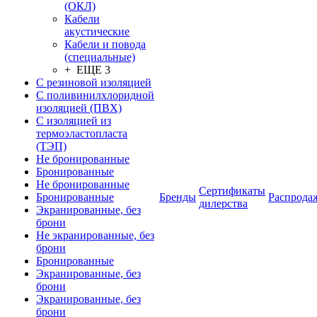
(ОКЛ)
Кабели
акустические
Кабели и повода
(специальные)
+ ЕЩЕ 3
С резиновой изоляцией
С поливинилхлоридной
изоляцией (ПВХ)
С изоляцией из
термоэластопласта
(ТЭП)
Не бронированные
Бронированные
Не бронированные
Сертификаты
Бронированные
Бренды
Распрода
дилерства
Экранированные, без
брони
Не экранированные, без
брони
Бронированные
Экранированные, без
брони
Экранированные, без
брони