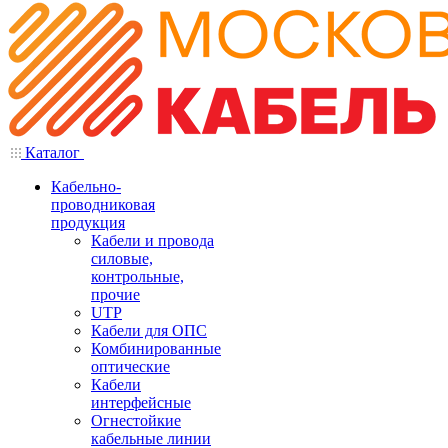
Каталог
Кабельно-
проводниковая
продукция
Кабели и провода
силовые,
контрольные,
прочие
UTP
Кабели для ОПС
Комбинированные
оптические
Кабели
интерфейсные
Огнестойкие
кабельные линии