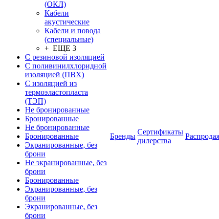
(ОКЛ)
Кабели
акустические
Кабели и повода
(специальные)
+ ЕЩЕ 3
С резиновой изоляцией
С поливинилхлоридной
изоляцией (ПВХ)
С изоляцией из
термоэластопласта
(ТЭП)
Не бронированные
Бронированные
Не бронированные
Сертификаты
Бронированные
Бренды
Распрода
дилерства
Экранированные, без
брони
Не экранированные, без
брони
Бронированные
Экранированные, без
брони
Экранированные, без
брони