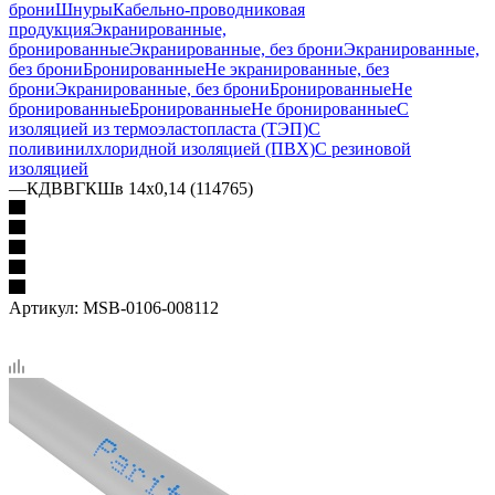
брони
Шнуры
Кабельно-проводниковая
продукция
Экранированные,
бронированные
Экранированные, без брони
Экранированные,
без брони
Бронированные
Не экранированные, без
брони
Экранированные, без брони
Бронированные
Не
бронированные
Бронированные
Не бронированные
С
изоляцией из термоэластопласта (ТЭП)
С
поливинилхлоридной изоляцией (ПВХ)
С резиновой
изоляцией
—
КДВВГКШв 14х0,14 (114765)
Артикул:
MSB-0106-008112