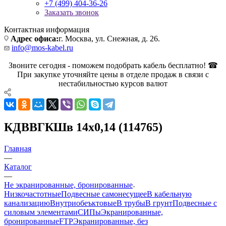
+7 (499) 404-36-26
Заказать звонок
Контактная информация
Адрес офиса:
г. Москва, ул. Снежная, д. 26.
info@mos-kabel.ru
Звоните сегодня - поможем подобрать кабель бесплатно! ☎
При закупке уточняйте цены в отделе продаж в связи с
нестабильностью курсов валют
КДВВГКШв 14х0,14 (114765)
Главная
—
Каталог
—
Не экранированные, бронированные
Низкочастотные
Подвесные самонесущее
В кабельную
канализацию
Внутриобеъктовые
В трубы
В грунт
Подвесные с
силовым элементами
СИПы
Экранированные,
бронированные
FTP
Экранированные, без