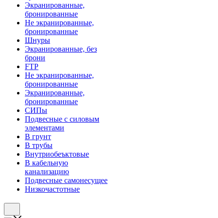
Экранированные,
бронированные
Не экранированные,
бронированные
Шнуры
Экранированные, без
брони
FTP
Не экранированные,
бронированные
Экранированные,
бронированные
СИПы
Подвесные с силовым
элементами
В грунт
В трубы
Внутриобеъктовые
В кабельную
канализацию
Подвесные самонесущее
Низкочастотные