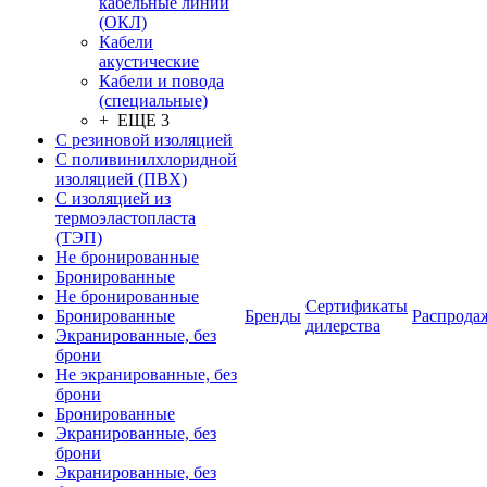
кабельные линии
(ОКЛ)
Кабели
акустические
Кабели и повода
(специальные)
+ ЕЩЕ 3
С резиновой изоляцией
С поливинилхлоридной
изоляцией (ПВХ)
С изоляцией из
термоэластопласта
(ТЭП)
Не бронированные
Бронированные
Не бронированные
Сертификаты
Бронированные
Бренды
Распрода
дилерства
Экранированные, без
брони
Не экранированные, без
брони
Бронированные
Экранированные, без
брони
Экранированные, без