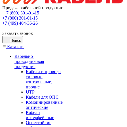
Продажа кабельной продукции
+7 (800) 301-01-15
+7 (800) 301-01-15
+7 (499) 404-36-26
Заказать звонок
Поиск
Каталог
Кабельно-
проводниковая
продукция
Кабели и провода
силовые,
контрольные,
прочие
UTP
Кабели для ОПС
Комбинированные
оптические
Кабели
интерфейсные
Огнестойкие