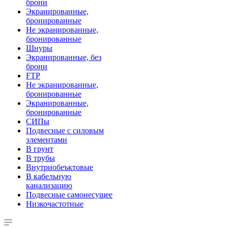
брони
Экранированные,
бронированные
Не экранированные,
бронированные
Шнуры
Экранированные, без
брони
FTP
Не экранированные,
бронированные
Экранированные,
бронированные
СИПы
Подвесные с силовым
элементами
В грунт
В трубы
Внутриобеъктовые
В кабельную
канализацию
Подвесные самонесущее
Низкочастотные