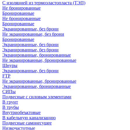
С изоляцией из термоэластопласта (ТЭП)
Не бронированные
Бронированные
Не бронированные
Бронированные
Экранированные, без брони
Не экранированные, без брони
Бронированные
Экранированные, без брони
Экранированные, без брони
Экранированные, бронированные
Не экранированные, бронированные
Шнуры
Экранированные, без брони
FTP
Не экранированные, бронированные
Экранированные, бронированные
СИПы
Подвесные с силовым элементами
В грунт
В трубы
Внутриобеъктовые
В кабельную канализацию
Подвесные самонесущее
Низкочастотные