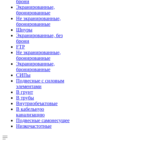
брони
Экранированные,
бронированные
Не экранированные,
бронированные
Шнуры
Экранированные, без
брони
FTP
Не экранированные,
бронированные
Экранированные,
бронированные
СИПы
Подвесные с силовым
элементами
В грунт
В трубы
Внутриобеъктовые
В кабельную
канализацию
Подвесные самонесущее
Низкочастотные