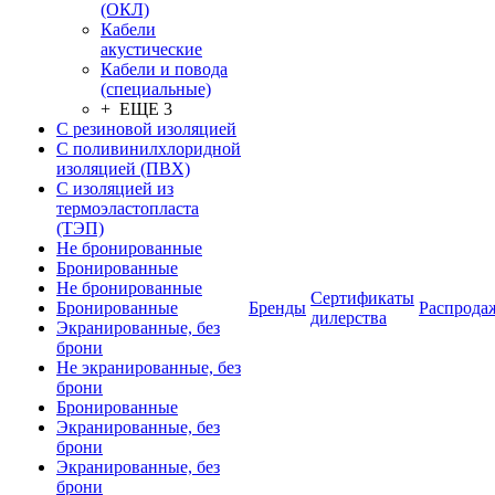
(ОКЛ)
Кабели
акустические
Кабели и повода
(специальные)
+ ЕЩЕ 3
С резиновой изоляцией
С поливинилхлоридной
изоляцией (ПВХ)
С изоляцией из
термоэластопласта
(ТЭП)
Не бронированные
Бронированные
Не бронированные
Сертификаты
Бронированные
Бренды
Распрода
дилерства
Экранированные, без
брони
Не экранированные, без
брони
Бронированные
Экранированные, без
брони
Экранированные, без
брони