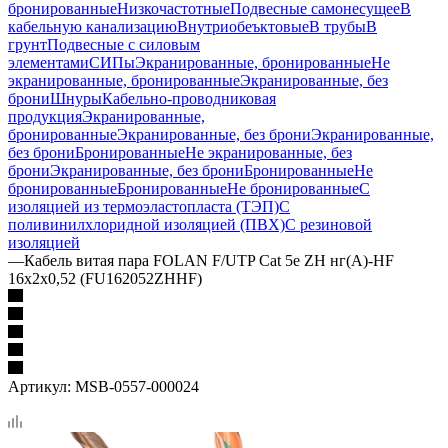
бронированные
Низкочастотные
Подвесные самонесущее
В
кабельную канализацию
Внутриобеъктовые
В трубы
В
грунт
Подвесные с силовым
элементами
СИПы
Экранированные, бронированные
Не
экранированные, бронированные
Экранированные, без
брони
Шнуры
Кабельно-проводниковая
продукция
Экранированные,
бронированные
Экранированные, без брони
Экранированные,
без брони
Бронированные
Не экранированные, без
брони
Экранированные, без брони
Бронированные
Не
бронированные
Бронированные
Не бронированные
С
изоляцией из термоэластопласта (ТЭП)
С
поливинилхлоридной изоляцией (ПВХ)
С резиновой
изоляцией
—
Кабель витая пара FOLAN F/UTP Cat 5e ZH нг(А)-HF
16х2х0,52 (FU162052ZHHF)
Артикул:
MSB-0557-000024