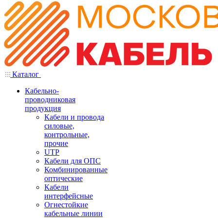
Каталог
Кабельно-
проводниковая
продукция
Кабели и провода
силовые,
контрольные,
прочие
UTP
Кабели для ОПС
Комбинированные
оптические
Кабели
интерфейсные
Огнестойкие
кабельные линии