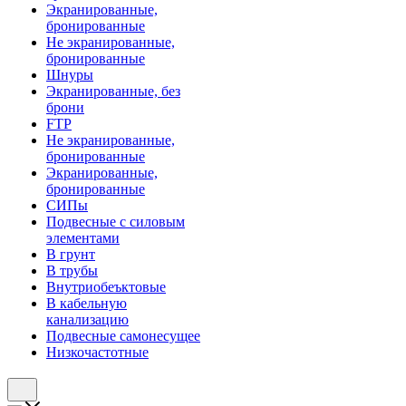
Экранированные,
бронированные
Не экранированные,
бронированные
Шнуры
Экранированные, без
брони
FTP
Не экранированные,
бронированные
Экранированные,
бронированные
СИПы
Подвесные с силовым
элементами
В грунт
В трубы
Внутриобеъктовые
В кабельную
канализацию
Подвесные самонесущее
Низкочастотные