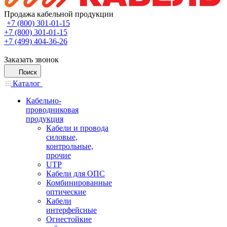
Продажа кабельной продукции
+7 (800) 301-01-15
+7 (800) 301-01-15
+7 (499) 404-36-26
Заказать звонок
Поиск
Каталог
Кабельно-
проводниковая
продукция
Кабели и провода
силовые,
контрольные,
прочие
UTP
Кабели для ОПС
Комбинированные
оптические
Кабели
интерфейсные
Огнестойкие