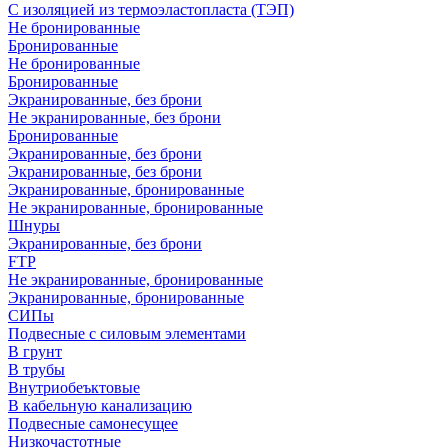
С изоляцией из термоэластопласта (ТЭП)
Не бронированные
Бронированные
Не бронированные
Бронированные
Экранированные, без брони
Не экранированные, без брони
Бронированные
Экранированные, без брони
Экранированные, без брони
Экранированные, бронированные
Не экранированные, бронированные
Шнуры
Экранированные, без брони
FTP
Не экранированные, бронированные
Экранированные, бронированные
СИПы
Подвесные с силовым элементами
В грунт
В трубы
Внутриобеъктовые
В кабельную канализацию
Подвесные самонесущее
Низкочастотные