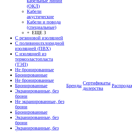
кабельные линии
(ОКЛ)
Кабели
акустические
Кабели и повода
(специальные)
+ ЕЩЕ 3
С резиновой изоляцией
С поливинилхлоридной
изоляцией (ПВХ)
С изоляцией из
термоэластопласта
(ТЭП)
Не бронированные
Бронированные
Не бронированные
Сертификаты
Бронированные
Бренды
Распрода
дилерства
Экранированные, без
брони
Не экранированные, без
брони
Бронированные
Экранированные, без
брони
Экранированные, без