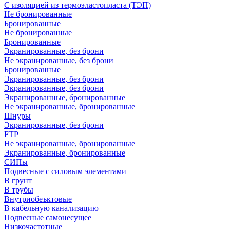
С изоляцией из термоэластопласта (ТЭП)
Не бронированные
Бронированные
Не бронированные
Бронированные
Экранированные, без брони
Не экранированные, без брони
Бронированные
Экранированные, без брони
Экранированные, без брони
Экранированные, бронированные
Не экранированные, бронированные
Шнуры
Экранированные, без брони
FTP
Не экранированные, бронированные
Экранированные, бронированные
СИПы
Подвесные с силовым элементами
В грунт
В трубы
Внутриобеъктовые
В кабельную канализацию
Подвесные самонесущее
Низкочастотные