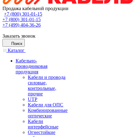
Продажа кабельной продукции
+7 (800) 301-01-15
+7 (800) 301-01-15
+7 (499) 404-36-26
Заказать звонок
Поиск
Каталог
Кабельно-
проводниковая
продукция
Кабели и провода
силовые,
контрольные,
прочие
UTP
Кабели для ОПС
Комбинированные
оптические
Кабели
интерфейсные
Огнестойкие