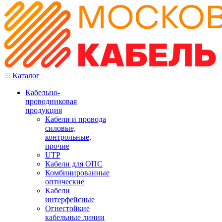
Каталог
Кабельно-
проводниковая
продукция
Кабели и провода
силовые,
контрольные,
прочие
UTP
Кабели для ОПС
Комбинированные
оптические
Кабели
интерфейсные
Огнестойкие
кабельные линии