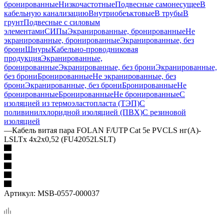
бронированные
Низкочастотные
Подвесные самонесущее
В
кабельную канализацию
Внутриобеъктовые
В трубы
В
грунт
Подвесные с силовым
элементами
СИПы
Экранированные, бронированные
Не
экранированные, бронированные
Экранированные, без
брони
Шнуры
Кабельно-проводниковая
продукция
Экранированные,
бронированные
Экранированные, без брони
Экранированные,
без брони
Бронированные
Не экранированные, без
брони
Экранированные, без брони
Бронированные
Не
бронированные
Бронированные
Не бронированные
С
изоляцией из термоэластопласта (ТЭП)
С
поливинилхлоридной изоляцией (ПВХ)
С резиновой
изоляцией
—
Кабель витая пара FOLAN F/UTP Cat 5e PVCLS нг(А)-
LSLTx 4х2х0,52 (FU42052LSLT)
Артикул:
MSB-0557-000037