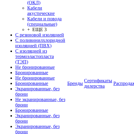
(ОКЛ)
Кабели
акустические
Кабели и повода
(специальные)
+ ЕЩЕ 3
С резиновой изоляцией
С поливинилхлоридной
изоляцией (ПВХ)
С изоляцией из
термоэластопласта
(ТЭП)
Не бронированные
Бронированные
Не бронированные
Сертификаты
Бронированные
Бренды
Распрода
дилерства
Экранированные, без
брони
Не экранированные, без
брони
Бронированные
Экранированные, без
брони
Экранированные, без
брони