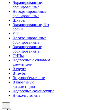
Экранированные,
бронированные
Не экранированные,
бронированные
Шнуры
Экранированные, без
брони
FTP
Не экранированные,
бронированные
Экранированные,
бронированные
СИПы
Подвесные с силовым
элементами
В грунт
В трубы
Внутриобеъктовые
В кабельную
канализацию
Подвесные самонесущее
Низкочастотные