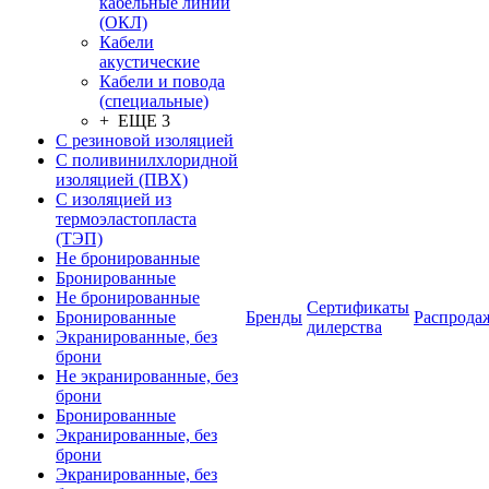
кабельные линии
(ОКЛ)
Кабели
акустические
Кабели и повода
(специальные)
+ ЕЩЕ 3
С резиновой изоляцией
С поливинилхлоридной
изоляцией (ПВХ)
С изоляцией из
термоэластопласта
(ТЭП)
Не бронированные
Бронированные
Не бронированные
Сертификаты
Бронированные
Бренды
Распрода
дилерства
Экранированные, без
брони
Не экранированные, без
брони
Бронированные
Экранированные, без
брони
Экранированные, без