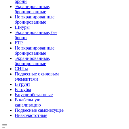
брони
Экранированные,
бронированные
Не экранированные,
бронированные
Шнуры
Экранированные, без
брони
FTP
Не экранированные,
бронированные
Экранированные,
бронированные
СИПы
Подвесные с силовым
элементами
В грунт
В трубы
Внутриобеъктовые
В кабельную
канализацию
Подвесные самонесущее
Низкочастотные