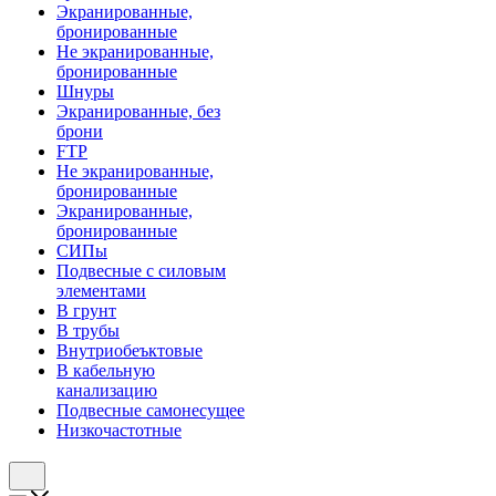
Экранированные,
бронированные
Не экранированные,
бронированные
Шнуры
Экранированные, без
брони
FTP
Не экранированные,
бронированные
Экранированные,
бронированные
СИПы
Подвесные с силовым
элементами
В грунт
В трубы
Внутриобеъктовые
В кабельную
канализацию
Подвесные самонесущее
Низкочастотные