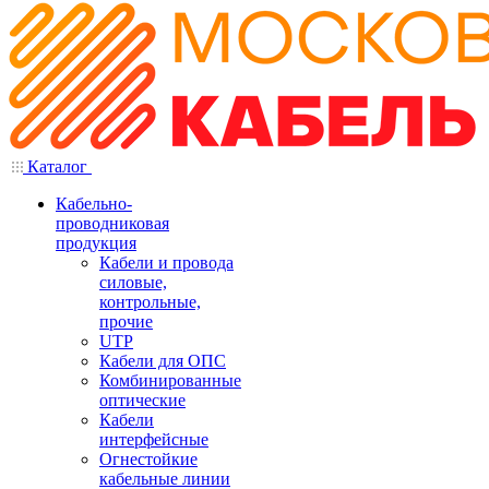
Каталог
Кабельно-
проводниковая
продукция
Кабели и провода
силовые,
контрольные,
прочие
UTP
Кабели для ОПС
Комбинированные
оптические
Кабели
интерфейсные
Огнестойкие
кабельные линии