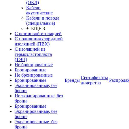
(ОКЛ)
Кабели
акустические
Кабели и повода
(специальные)
+ ЕЩЕ 3
С резиновой изоляцией
С поливинилхлоридной
изоляцией (ПВХ)
С изоляцией из
термоэластопласта
(ТЭП)
Не бронированные
Бронированные
Не бронированные
Сертификаты
Бронированные
Бренды
Распрода
дилерства
Экранированные, без
брони
Не экранированные, без
брони
Бронированные
Экранированные, без
брони
Экранированные, без
брони