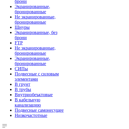
брони
Экранированные,
бронированные
Не экранированные,
бронированные
Шнуры
Экранированные, без
брони
FTP
Не экранированные,
бронированные
Экранированные,
бронированные
СИПы
Подвесные с силовым
элементами
В грунт
В трубы
Внутриобеъктовые
В кабельную
канализацию
Подвесные самонесущее
Низкочастотные