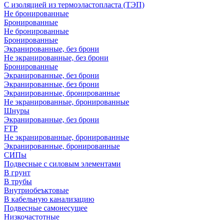
С изоляцией из термоэластопласта (ТЭП)
Не бронированные
Бронированные
Не бронированные
Бронированные
Экранированные, без брони
Не экранированные, без брони
Бронированные
Экранированные, без брони
Экранированные, без брони
Экранированные, бронированные
Не экранированные, бронированные
Шнуры
Экранированные, без брони
FTP
Не экранированные, бронированные
Экранированные, бронированные
СИПы
Подвесные с силовым элементами
В грунт
В трубы
Внутриобеъктовые
В кабельную канализацию
Подвесные самонесущее
Низкочастотные