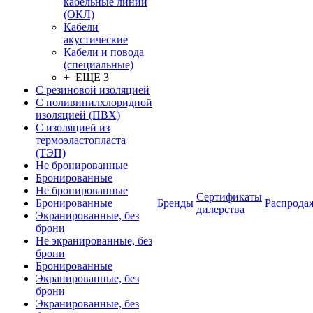
кабельные линии
(ОКЛ)
Кабели
акустические
Кабели и повода
(специальные)
+ ЕЩЕ 3
С резиновой изоляцией
С поливинилхлоридной
изоляцией (ПВХ)
С изоляцией из
термоэластопласта
(ТЭП)
Не бронированные
Бронированные
Не бронированные
Сертификаты
Бронированные
Бренды
Распрода
дилерства
Экранированные, без
брони
Не экранированные, без
брони
Бронированные
Экранированные, без
брони
Экранированные, без