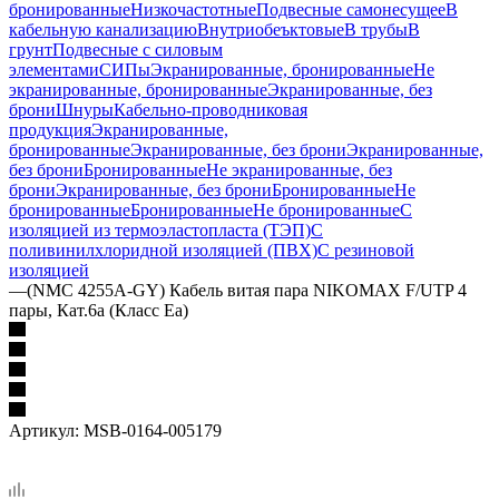
бронированные
Низкочастотные
Подвесные самонесущее
В
кабельную канализацию
Внутриобеъктовые
В трубы
В
грунт
Подвесные с силовым
элементами
СИПы
Экранированные, бронированные
Не
экранированные, бронированные
Экранированные, без
брони
Шнуры
Кабельно-проводниковая
продукция
Экранированные,
бронированные
Экранированные, без брони
Экранированные,
без брони
Бронированные
Не экранированные, без
брони
Экранированные, без брони
Бронированные
Не
бронированные
Бронированные
Не бронированные
С
изоляцией из термоэластопласта (ТЭП)
С
поливинилхлоридной изоляцией (ПВХ)
С резиновой
изоляцией
—
(NMC 4255A-GY) Кабель витая пара NIKOMAX F/UTP 4
пары, Кат.6a (Класс Eа)
Артикул:
MSB-0164-005179