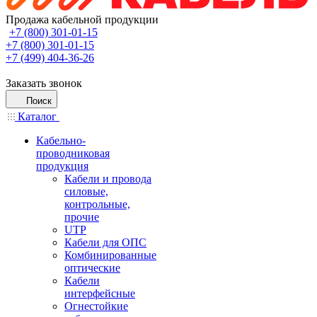
Продажа кабельной продукции
+7 (800) 301-01-15
+7 (800) 301-01-15
+7 (499) 404-36-26
Заказать звонок
Поиск
Каталог
Кабельно-
проводниковая
продукция
Кабели и провода
силовые,
контрольные,
прочие
UTP
Кабели для ОПС
Комбинированные
оптические
Кабели
интерфейсные
Огнестойкие