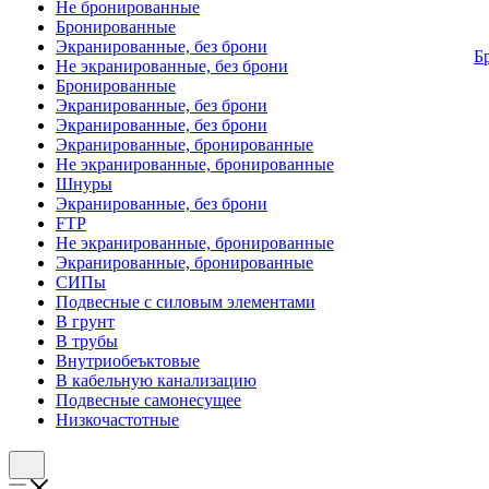
Не бронированные
Бронированные
Экранированные, без брони
Б
Не экранированные, без брони
Бронированные
Экранированные, без брони
Экранированные, без брони
Экранированные, бронированные
Не экранированные, бронированные
Шнуры
Экранированные, без брони
FTP
Не экранированные, бронированные
Экранированные, бронированные
СИПы
Подвесные с силовым элементами
В грунт
В трубы
Внутриобеъктовые
В кабельную канализацию
Подвесные самонесущее
Низкочастотные