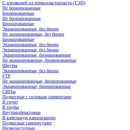
С изоляцией из термоэластопласта (ТЭП)
Не бронированные
Бронированные
Не бронированные
Бронированные
Экранированные, без брони
Не экранированные, без брони
Бронированные
Экранированные, без брони
Экранированные, без брони
Экранированные, бронированные
Не экранированные, бронированные
Шнуры
Экранированные, без брони
FTP
Не экранированные, бронированные
Экранированные, бронированные
СИПы
Подвесные с силовым элементами
В грунт
В трубы
Внутриобеъктовые
В кабельную канализацию
Подвесные самонесущее
Низкочастотные