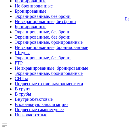
Бронированные
Не бронированные
Бронированные
Экранированные, без брони
Б
Не экранированные, без брони
Бронированные
Экранированные, без брони
Экранированные, без брони
Экранированные, бронированные
Не экранированные, бронированные
Шнуры
Экранированные, без брони
FTP
Не экранированные, бронированные
Экранированные, бронированные
СИПы
Подвесные с силовым элементами
В грунт
В трубы
Внутриобеъктовые
В кабельную канализацию
Подвесные самонесущее
Низкочастотные