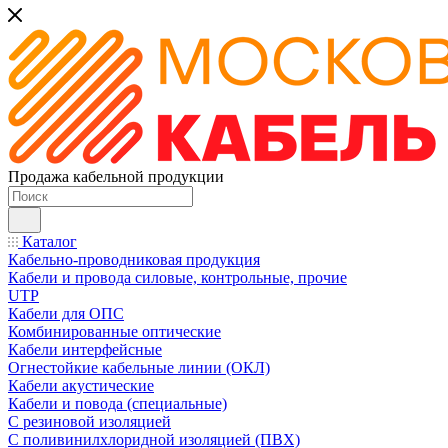
Продажа кабельной продукции
Каталог
Кабельно-проводниковая продукция
Кабели и провода силовые, контрольные, прочие
UTP
Кабели для ОПС
Комбинированные оптические
Кабели интерфейсные
Огнестойкие кабельные линии (ОКЛ)
Кабели акустические
Кабели и повода (специальные)
С резиновой изоляцией
С поливинилхлоридной изоляцией (ПВХ)