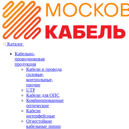
Каталог
Кабельно-
проводниковая
продукция
Кабели и провода
силовые,
контрольные,
прочие
UTP
Кабели для ОПС
Комбинированные
оптические
Кабели
интерфейсные
Огнестойкие
кабельные линии