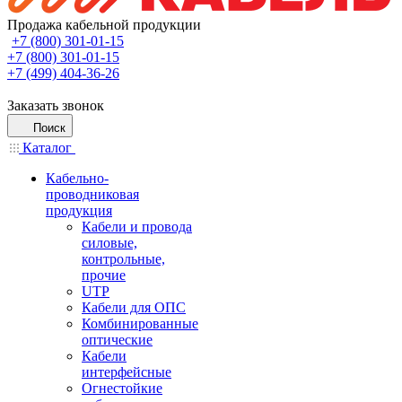
Продажа кабельной продукции
+7 (800) 301-01-15
+7 (800) 301-01-15
+7 (499) 404-36-26
Заказать звонок
Поиск
Каталог
Кабельно-
проводниковая
продукция
Кабели и провода
силовые,
контрольные,
прочие
UTP
Кабели для ОПС
Комбинированные
оптические
Кабели
интерфейсные
Огнестойкие