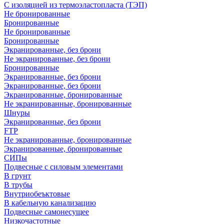
С изоляцией из термоэластопласта (ТЭП)
Не бронированные
Бронированные
Не бронированные
Бронированные
Экранированные, без брони
Не экранированные, без брони
Бронированные
Экранированные, без брони
Экранированные, без брони
Экранированные, бронированные
Не экранированные, бронированные
Шнуры
Экранированные, без брони
FTP
Не экранированные, бронированные
Экранированные, бронированные
СИПы
Подвесные с силовым элементами
В грунт
В трубы
Внутриобеъктовые
В кабельную канализацию
Подвесные самонесущее
Низкочастотные