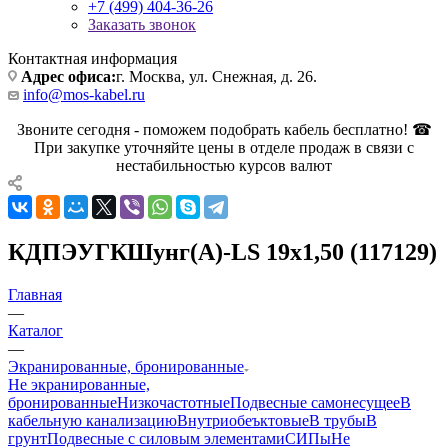
+7 (499) 404-36-26
Заказать звонок
Контактная информация
Адрес офиса:
г. Москва, ул. Снежная, д. 26.
info@mos-kabel.ru
Звоните сегодня - поможем подобрать кабель бесплатно! ☎
При закупке уточняйте цены в отделе продаж в связи с
нестабильностью курсов валют
КДПЭУГКШунг(А)-LS 19х1,50 (117129)
Главная
—
Каталог
—
Экранированные, бронированные
Не экранированные,
бронированные
Низкочастотные
Подвесные самонесущее
В
кабельную канализацию
Внутриобеъктовые
В трубы
В
грунт
Подвесные с силовым элементами
СИПы
Не