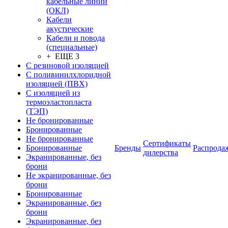
кабельные линии
(ОКЛ)
Кабели
акустические
Кабели и повода
(специальные)
+ ЕЩЕ 3
С резиновой изоляцией
С поливинилхлоридной
изоляцией (ПВХ)
С изоляцией из
термоэластопласта
(ТЭП)
Не бронированные
Бронированные
Не бронированные
Сертификаты
Бронированные
Бренды
Распрода
дилерства
Экранированные, без
брони
Не экранированные, без
брони
Бронированные
Экранированные, без
брони
Экранированные, без