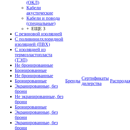
(ОКЛ)
Кабели
акустические
Кабели и повода
(специальные)
+ ЕЩЕ 3
С резиновой изоляцией
С поливинилхлоридной
изоляцией (ПВХ)
С изоляцией из
термоэластопласта
(ТЭП)
Не бронированные
Бронированные
Не бронированные
Сертификаты
Бронированные
Бренды
Распрода
дилерства
Экранированные, без
брони
Не экранированные, без
брони
Бронированные
Экранированные, без
брони
Экранированные, без
брони