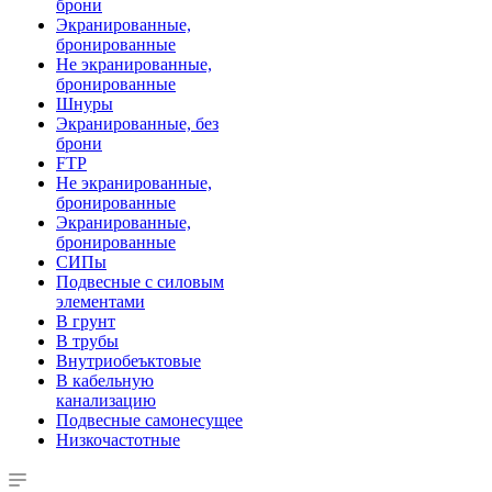
брони
Экранированные,
бронированные
Не экранированные,
бронированные
Шнуры
Экранированные, без
брони
FTP
Не экранированные,
бронированные
Экранированные,
бронированные
СИПы
Подвесные с силовым
элементами
В грунт
В трубы
Внутриобеъктовые
В кабельную
канализацию
Подвесные самонесущее
Низкочастотные