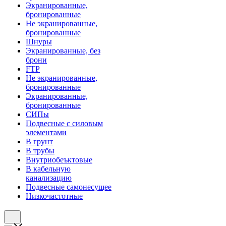
Экранированные,
бронированные
Не экранированные,
бронированные
Шнуры
Экранированные, без
брони
FTP
Не экранированные,
бронированные
Экранированные,
бронированные
СИПы
Подвесные с силовым
элементами
В грунт
В трубы
Внутриобеъктовые
В кабельную
канализацию
Подвесные самонесущее
Низкочастотные