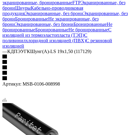
экранированные, бронированные
FTP
Экранированные, без
брони
Шнуры
Кабельно-проводниковая
продукция
Экранированные, без брони
Экранированные, без
брони
Бронированные
Не экранированные, без
брони
Экранированные, без брони
Бронированные
Не
бронированные
Бронированные
Не бронированные
С
изоляцией из термоэластопласта (ТЭП)
С
поливинилхлоридной изоляцией (ПВХ)
С резиновой
изоляцией
—
КДПЭУГКШунг(А)-LS 19х1,50 (117129)
Артикул:
MSB-0106-008998