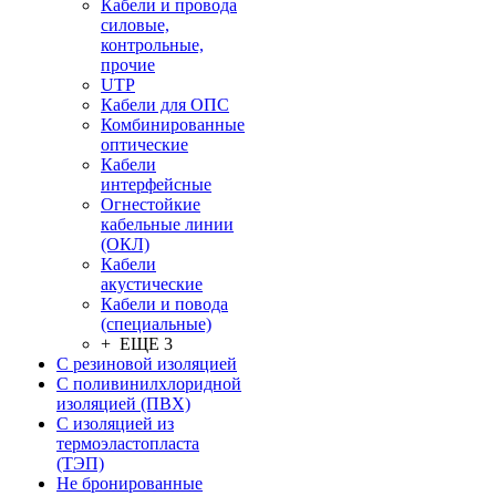
Кабели и провода
силовые,
контрольные,
прочие
UTP
Кабели для ОПС
Комбинированные
оптические
Кабели
интерфейсные
Огнестойкие
кабельные линии
(ОКЛ)
Кабели
акустические
Кабели и повода
(специальные)
+ ЕЩЕ 3
С резиновой изоляцией
С поливинилхлоридной
изоляцией (ПВХ)
С изоляцией из
термоэластопласта
(ТЭП)
Не бронированные