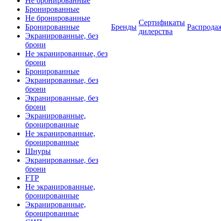
Не бронированные
Бронированные
Не бронированные
Сертификаты
Бронированные
Бренды
Распрода
дилерства
Экранированные, без
брони
Не экранированные, без
брони
Бронированные
Экранированные, без
брони
Экранированные, без
брони
Экранированные,
бронированные
Не экранированные,
бронированные
Шнуры
Экранированные, без
брони
FTP
Не экранированные,
бронированные
Экранированные,
бронированные