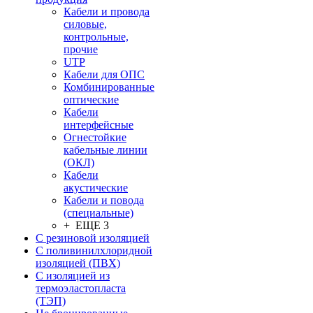
Кабели и провода
силовые,
контрольные,
прочие
UTP
Кабели для ОПС
Комбинированные
оптические
Кабели
интерфейсные
Огнестойкие
кабельные линии
(ОКЛ)
Кабели
акустические
Кабели и повода
(специальные)
+ ЕЩЕ 3
С резиновой изоляцией
С поливинилхлоридной
изоляцией (ПВХ)
С изоляцией из
термоэластопласта
(ТЭП)