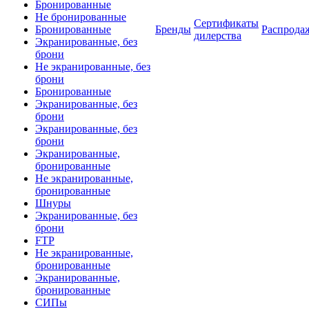
Бронированные
Не бронированные
Сертификаты
Бронированные
Бренды
Распрода
дилерства
Экранированные, без
брони
Не экранированные, без
брони
Бронированные
Экранированные, без
брони
Экранированные, без
брони
Экранированные,
бронированные
Не экранированные,
бронированные
Шнуры
Экранированные, без
брони
FTP
Не экранированные,
бронированные
Экранированные,
бронированные
СИПы