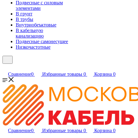
Подвесные с силовым
элементами
В грунт
В трубы
Внутриобеъктовые
В кабельную
канализацию
Подвесные самонесущее
Низкочастотные
Сравнение
0
Избранные товары
0
Корзина
0
Сравнение
0
Избранные товары
0
Корзина
0