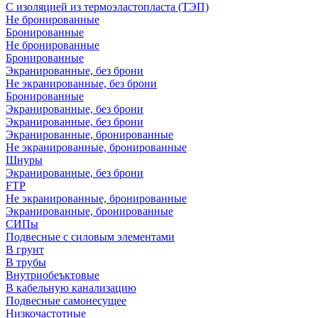
С изоляцией из термоэластопласта (ТЭП)
Не бронированные
Бронированные
Не бронированные
Бронированные
Экранированные, без брони
Не экранированные, без брони
Бронированные
Экранированные, без брони
Экранированные, без брони
Экранированные, бронированные
Не экранированные, бронированные
Шнуры
Экранированные, без брони
FTP
Не экранированные, бронированные
Экранированные, бронированные
СИПы
Подвесные с силовым элементами
В грунт
В трубы
Внутриобеъктовые
В кабельную канализацию
Подвесные самонесущее
Низкочастотные