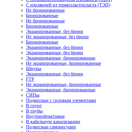
С изоляцией из термоэластопласта (ТЭП)
Не бронированные
Бронированные
Не бронированные
Бронированные
Экранированные, без брони
Не экранированные, без брони
Бронированные
Экранированные, без брони
Экранированные, без брони
Экранированные, бронированные
Не экранированные, бронированные
Шнуры
Экранированные, без брони
FTP
Не экранированные, бронированные
Экранированные, бронированные
СИПы
Подвесные с силовым элементами
В грунт
В трубы
Внутриобеъктовые
В кабельную канализацию
Подвесные самонесущее