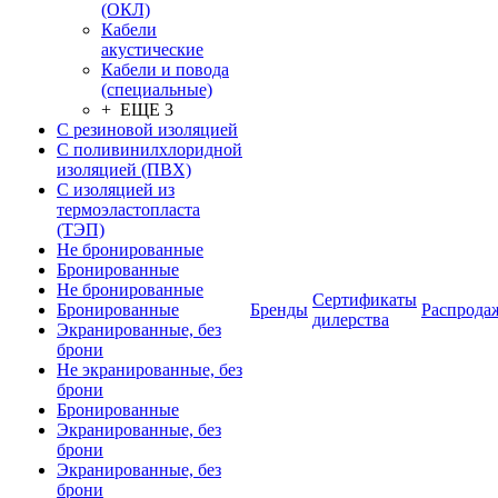
(ОКЛ)
Кабели
акустические
Кабели и повода
(специальные)
+ ЕЩЕ 3
С резиновой изоляцией
С поливинилхлоридной
изоляцией (ПВХ)
С изоляцией из
термоэластопласта
(ТЭП)
Не бронированные
Бронированные
Не бронированные
Сертификаты
Бронированные
Бренды
Распрода
дилерства
Экранированные, без
брони
Не экранированные, без
брони
Бронированные
Экранированные, без
брони
Экранированные, без
брони