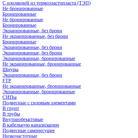
С изоляцией из термоэластопласта (ТЭП)
Не бронированные
Бронированные
Не бронированные
Бронированные
Экранированные, без брони
Не экранированные, без брони
Бронированные
Экранированные, без брони
Экранированные, без брони
Экранированные, бронированные
Не экранированные, бронированные
Шнуры
Экранированные, без брони
FTP
Не экранированные, бронированные
Экранированные, бронированные
СИПы
Подвесные с силовым элементами
В грунт
В трубы
Внутриобеъктовые
В кабельную канализацию
Подвесные самонесущее
Низкочастотные