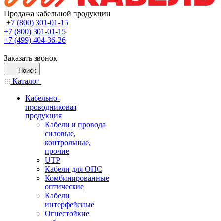
Продажа кабельной продукции
+7 (800) 301-01-15
+7 (800) 301-01-15
+7 (499) 404-36-26
Заказать звонок
Поиск
Каталог
Кабельно-
проводниковая
продукция
Кабели и провода
силовые,
контрольные,
прочие
UTP
Кабели для ОПС
Комбинированные
оптические
Кабели
интерфейсные
Огнестойкие