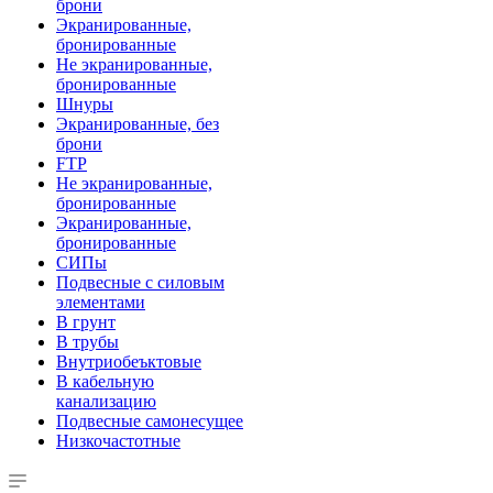
брони
Экранированные,
бронированные
Не экранированные,
бронированные
Шнуры
Экранированные, без
брони
FTP
Не экранированные,
бронированные
Экранированные,
бронированные
СИПы
Подвесные с силовым
элементами
В грунт
В трубы
Внутриобеъктовые
В кабельную
канализацию
Подвесные самонесущее
Низкочастотные