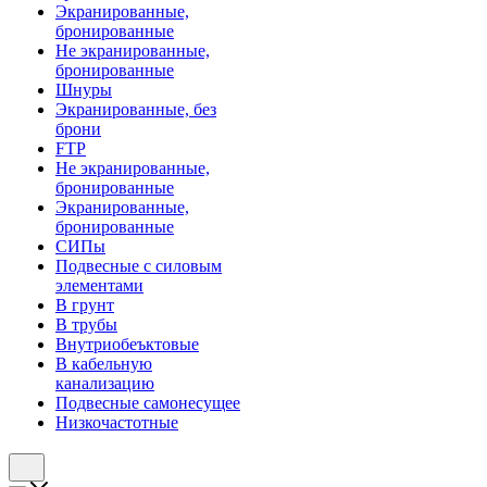
Экранированные,
бронированные
Не экранированные,
бронированные
Шнуры
Экранированные, без
брони
FTP
Не экранированные,
бронированные
Экранированные,
бронированные
СИПы
Подвесные с силовым
элементами
В грунт
В трубы
Внутриобеъктовые
В кабельную
канализацию
Подвесные самонесущее
Низкочастотные