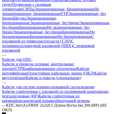
грунт
Подвесные с силовым
элементами
СИПы
Экранированные, бронированные
Не
экранированные, бронированные
FTP
Экранированные, без
брони
Шнуры
Экранированные,
бронированные
Экранированные, без брони
Экранированные,
без брони
Бронированные
Не экранированные, без
брони
Экранированные, без брони
Бронированные
Не
бронированные
Бронированные
Не бронированные
С
изоляцией из термоэластопласта (ТЭП)
С
поливинилхлоридной изоляцией (ПВХ)
С резиновой
изоляцией
—
Кабели для ОПС
Кабели и провода силовые, контрольные,
прочие
UTP
Комбинированные оптические
Кабели
интерфейсные
Огнестойкие кабельные линии (ОКЛ)
Кабели
акустические
Кабели и повода (специальные)
—
Кабели для систем охранно-пожарной сигнализации
Кабели слаботочные с изоляций из полимерной композиции,
безгалогеновые (HF)
Кабели слаботочные из
кремнийорганической керамообразующей резины
—
КПСЭнг(А)-FRHF 2х2х0,5 Длина бухты (м) 200 (ИР) (НЕ
ОКЛ)