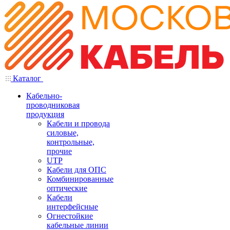
Каталог
Кабельно-
проводниковая
продукция
Кабели и провода
силовые,
контрольные,
прочие
UTP
Кабели для ОПС
Комбинированные
оптические
Кабели
интерфейсные
Огнестойкие
кабельные линии