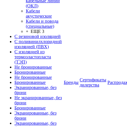
кабельные линии
(ОКЛ)
Кабели
акустические
Кабели и повода
(специальные)
+ ЕЩЕ 3
С резиновой изоляцией
С поливинилхлоридной
изоляцией (ПВХ)
С изоляцией из
термоэластопласта
(ТЭП)
Не бронированные
Бронированные
Не бронированные
Сертификаты
Бронированные
Бренды
Распрода
дилерства
Экранированные, без
брони
Не экранированные, без
брони
Бронированные
Экранированные, без
брони
Экранированные, без