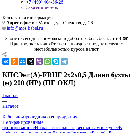
+7 (499) 404-36-26
Заказать звонок
Контактная информация
Адрес офиса:
г. Москва, ул. Снежная, д. 26.
info@mos-kabel.ru
Звоните сегодня - поможем подобрать кабель бесплатно! ☎
При закупке уточняйте цены в отделе продаж в связи с
нестабильностью курсов валют
КПСЭнг(А)-FRHF 2х2х0,5 Длина бухты
(м) 200 (ИР) (НЕ ОКЛ)
Главная
—
Каталог
—
Кабельно-проводниковая продукция
Не экранированные,
бронированные
Низкочастотные
Подвесные самонесущее
В
кабельную канализацию
Внутриобеъктовые
В трубы
В