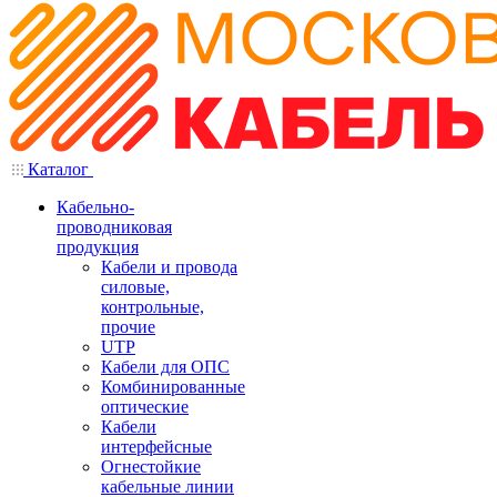
Каталог
Кабельно-
проводниковая
продукция
Кабели и провода
силовые,
контрольные,
прочие
UTP
Кабели для ОПС
Комбинированные
оптические
Кабели
интерфейсные
Огнестойкие
кабельные линии