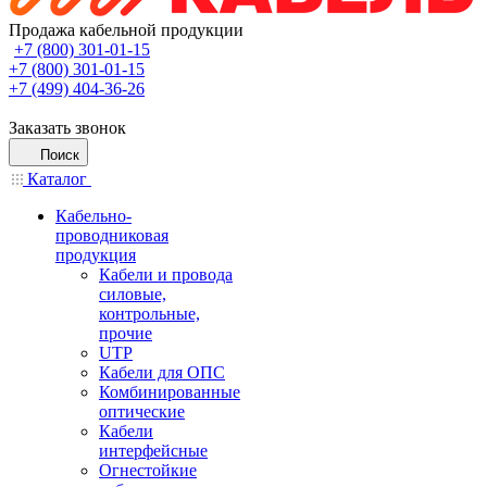
Продажа кабельной продукции
+7 (800) 301-01-15
+7 (800) 301-01-15
+7 (499) 404-36-26
Заказать звонок
Поиск
Каталог
Кабельно-
проводниковая
продукция
Кабели и провода
силовые,
контрольные,
прочие
UTP
Кабели для ОПС
Комбинированные
оптические
Кабели
интерфейсные
Огнестойкие