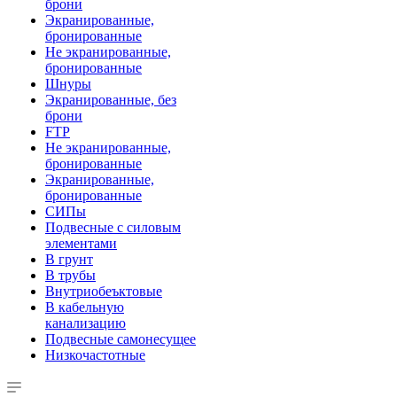
брони
Экранированные,
бронированные
Не экранированные,
бронированные
Шнуры
Экранированные, без
брони
FTP
Не экранированные,
бронированные
Экранированные,
бронированные
СИПы
Подвесные с силовым
элементами
В грунт
В трубы
Внутриобеъктовые
В кабельную
канализацию
Подвесные самонесущее
Низкочастотные