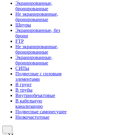
Экранированные,
бронированные
Не экранированные,
бронированные
Шнуры
Экранированные, без
брони
FTP
Не экранированные,
бронированные
Экранированные,
бронированные
СИПы
Подвесные с силовым
элементами
В грунт
В трубы
Внутриобеъктовые
В кабельную
канализацию
Подвесные самонесущее
Низкочастотные