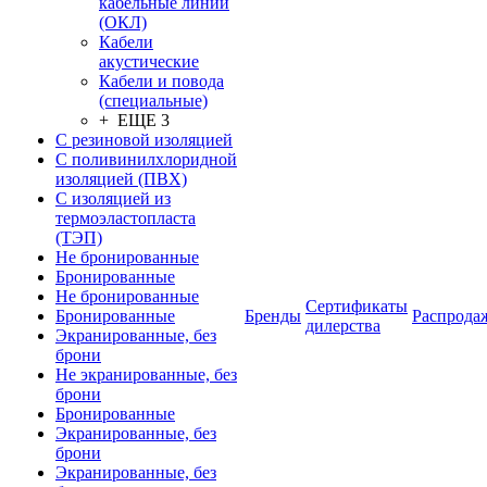
кабельные линии
(ОКЛ)
Кабели
акустические
Кабели и повода
(специальные)
+ ЕЩЕ 3
С резиновой изоляцией
С поливинилхлоридной
изоляцией (ПВХ)
С изоляцией из
термоэластопласта
(ТЭП)
Не бронированные
Бронированные
Не бронированные
Сертификаты
Бронированные
Бренды
Распрода
дилерства
Экранированные, без
брони
Не экранированные, без
брони
Бронированные
Экранированные, без
брони
Экранированные, без