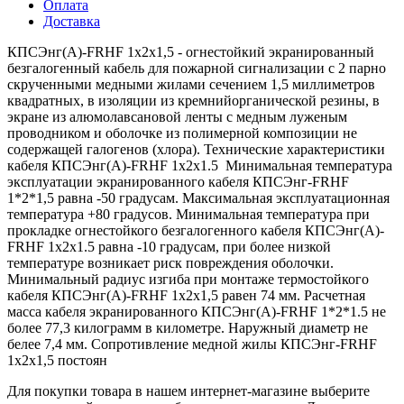
Оплата
Доставка
КПСЭнг(А)-FRHF 1х2х1,5 - огнестойкий экранированный
безгалогенный кабель для пожарной сигнализации с 2 парно
скрученными медными жилами сечением 1,5 миллиметров
квадратных, в изоляции из кремнийорганической резины, в
экране из алюмолавсановой ленты с медным луженым
проводником и оболочке из полимерной композиции не
содержащей галогенов (хлора). Технические характеристики
кабеля КПСЭнг(А)-FRHF 1х2х1.5 Минимальная температура
эксплуатации экранированного кабеля КПСЭнг-FRHF
1*2*1,5 равна -50 градусам. Максимальная эксплуатационная
температура +80 градусов. Минимальная температура при
прокладке огнестойкого безгалогенного кабеля КПСЭнг(А)-
FRHF 1х2х1.5 равна -10 градусам, при более низкой
температуре возникает риск повреждения оболочки.
Минимальный радиус изгиба при монтаже термостойкого
кабеля КПСЭнг(А)-FRHF 1х2х1,5 равен 74 мм. Расчетная
масса кабеля экранированного КПСЭнг(А)-FRHF 1*2*1.5 не
более 77,3 килограмм в километре. Наружный диаметр не
белее 7,4 мм. Сопротивление медной жилы КПСЭнг-FRHF
1х2х1,5 постоян
Для покупки товара в нашем интернет-магазине выберите