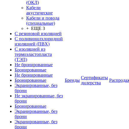
(ОКЛ)
Кабели
акустические
Кабели и повода
(специальные)
+ ЕЩЕ 3
С резиновой изоляцией
С поливинилхлоридной
изоляцией (ПВХ)
С изоляцией из
термоэластопласта
(ТЭП)
Не бронированные
Бронированные
Не бронированные
Сертификаты
Бронированные
Бренды
Распрода
дилерства
Экранированные, без
брони
Не экранированные, без
брони
Бронированные
Экранированные, без
брони
Экранированные, без
брони