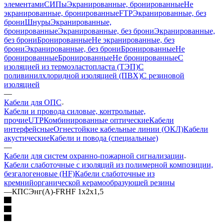
элементами
СИПы
Экранированные, бронированные
Не
экранированные, бронированные
FTP
Экранированные, без
брони
Шнуры
Экранированные,
бронированные
Экранированные, без брони
Экранированные,
без брони
Бронированные
Не экранированные, без
брони
Экранированные, без брони
Бронированные
Не
бронированные
Бронированные
Не бронированные
С
изоляцией из термоэластопласта (ТЭП)
С
поливинилхлоридной изоляцией (ПВХ)
С резиновой
изоляцией
—
Кабели для ОПС
Кабели и провода силовые, контрольные,
прочие
UTP
Комбинированные оптические
Кабели
интерфейсные
Огнестойкие кабельные линии (ОКЛ)
Кабели
акустические
Кабели и повода (специальные)
—
Кабели для систем охранно-пожарной сигнализации
Кабели слаботочные с изоляций из полимерной композиции,
безгалогеновые (HF)
Кабели слаботочные из
кремнийорганической керамообразующей резины
—
КПСЭнг(А)-FRHF 1х2х1,5