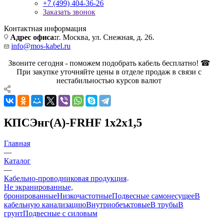
+7 (499) 404-36-26
Заказать звонок
Контактная информация
Адрес офиса:
г. Москва, ул. Снежная, д. 26.
info@mos-kabel.ru
Звоните сегодня - поможем подобрать кабель бесплатно! ☎
При закупке уточняйте цены в отделе продаж в связи с
нестабильностью курсов валют
КПСЭнг(А)-FRHF 1х2х1,5
Главная
—
Каталог
—
Кабельно-проводниковая продукция
Не экранированные,
бронированные
Низкочастотные
Подвесные самонесущее
В
кабельную канализацию
Внутриобеъктовые
В трубы
В
грунт
Подвесные с силовым