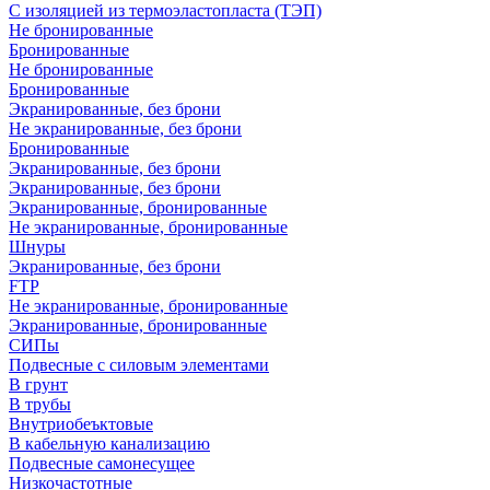
С изоляцией из термоэластопласта (ТЭП)
Не бронированные
Бронированные
Не бронированные
Бронированные
Экранированные, без брони
Не экранированные, без брони
Бронированные
Экранированные, без брони
Экранированные, без брони
Экранированные, бронированные
Не экранированные, бронированные
Шнуры
Экранированные, без брони
FTP
Не экранированные, бронированные
Экранированные, бронированные
СИПы
Подвесные с силовым элементами
В грунт
В трубы
Внутриобеъктовые
В кабельную канализацию
Подвесные самонесущее
Низкочастотные