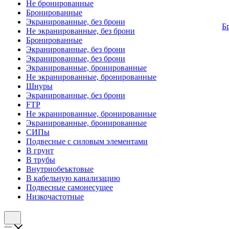
Не бронированные
Бронированные
Экранированные, без брони
Б
Не экранированные, без брони
Бронированные
Экранированные, без брони
Экранированные, без брони
Экранированные, бронированные
Не экранированные, бронированные
Шнуры
Экранированные, без брони
FTP
Не экранированные, бронированные
Экранированные, бронированные
СИПы
Подвесные с силовым элементами
В грунт
В трубы
Внутриобеъктовые
В кабельную канализацию
Подвесные самонесущее
Низкочастотные