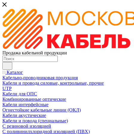
Продажа кабельной продукции
Каталог
Кабельно-проводниковая продукция
Кабели и провода силовые, контрольные, прочие
UTP
Кабели для ОПС
Комбинированные оптические
Кабели интерфейсные
Огнестойкие кабельные линии (ОКЛ)
Кабели акустические
Кабели и повода (специальные)
С резиновой изоляцией
С поливинилхлоридной изоляцией (ПВХ)