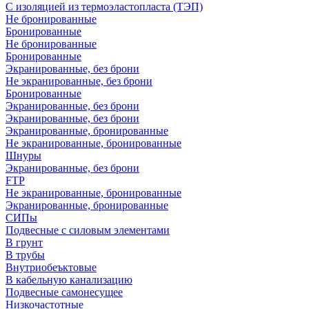
С изоляцией из термоэластопласта (ТЭП)
Не бронированные
Бронированные
Не бронированные
Бронированные
Экранированные, без брони
Не экранированные, без брони
Бронированные
Экранированные, без брони
Экранированные, без брони
Экранированные, бронированные
Не экранированные, бронированные
Шнуры
Экранированные, без брони
FTP
Не экранированные, бронированные
Экранированные, бронированные
СИПы
Подвесные с силовым элементами
В грунт
В трубы
Внутриобеъктовые
В кабельную канализацию
Подвесные самонесущее
Низкочастотные