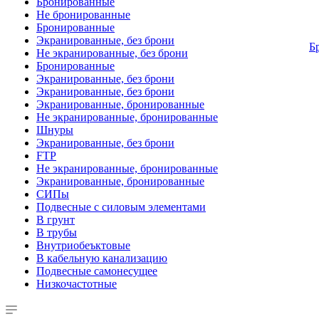
Бронированные
Не бронированные
Бронированные
Экранированные, без брони
Б
Не экранированные, без брони
Бронированные
Экранированные, без брони
Экранированные, без брони
Экранированные, бронированные
Не экранированные, бронированные
Шнуры
Экранированные, без брони
FTP
Не экранированные, бронированные
Экранированные, бронированные
СИПы
Подвесные с силовым элементами
В грунт
В трубы
Внутриобеъктовые
В кабельную канализацию
Подвесные самонесущее
Низкочастотные