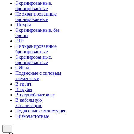
Экранированные,
бронированные
Не экранированные,
бронированные
Шнуры
Экранированные, без
брони
FTP
Не экранированные,
бронированные
Экранированные,
бронированные
СИПы
Подвесные с силовым
элементами
В грунт
В трубы
Внутриобеъктовые
В кабельную
канализацию
Подвесные самонесущее
Низкочастотные