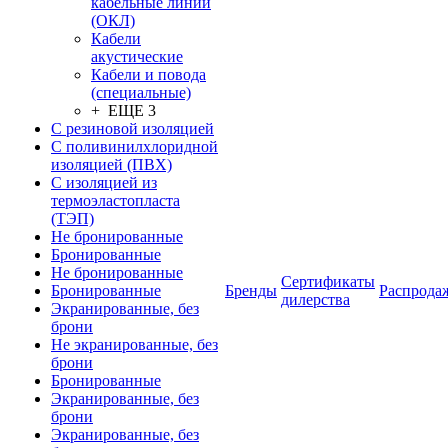
кабельные линии
(ОКЛ)
Кабели
акустические
Кабели и повода
(специальные)
+ ЕЩЕ 3
С резиновой изоляцией
С поливинилхлоридной
изоляцией (ПВХ)
С изоляцией из
термоэластопласта
(ТЭП)
Не бронированные
Бронированные
Не бронированные
Сертификаты
Бронированные
Бренды
Распрода
дилерства
Экранированные, без
брони
Не экранированные, без
брони
Бронированные
Экранированные, без
брони
Экранированные, без