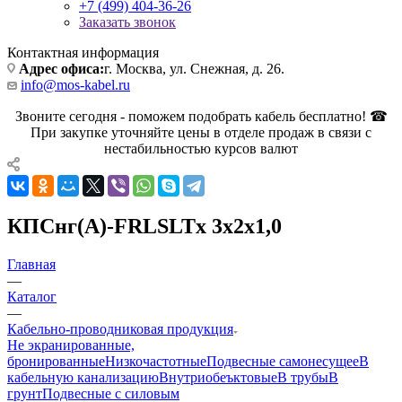
+7 (499) 404-36-26
Заказать звонок
Контактная информация
Адрес офиса:
г. Москва, ул. Снежная, д. 26.
info@mos-kabel.ru
Звоните сегодня - поможем подобрать кабель бесплатно! ☎
При закупке уточняйте цены в отделе продаж в связи с
нестабильностью курсов валют
КПСнг(А)-FRLSLTx 3х2х1,0
Главная
—
Каталог
—
Кабельно-проводниковая продукция
Не экранированные,
бронированные
Низкочастотные
Подвесные самонесущее
В
кабельную канализацию
Внутриобеъктовые
В трубы
В
грунт
Подвесные с силовым