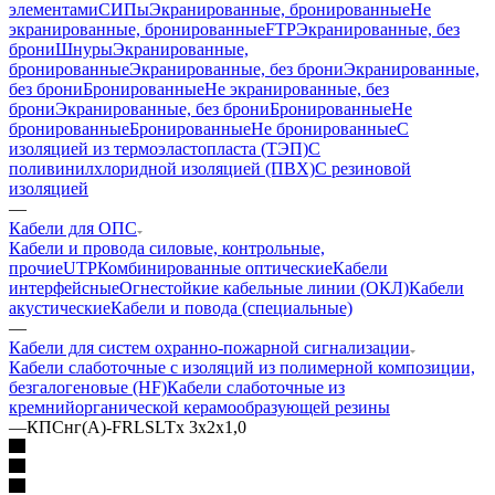
элементами
СИПы
Экранированные, бронированные
Не
экранированные, бронированные
FTP
Экранированные, без
брони
Шнуры
Экранированные,
бронированные
Экранированные, без брони
Экранированные,
без брони
Бронированные
Не экранированные, без
брони
Экранированные, без брони
Бронированные
Не
бронированные
Бронированные
Не бронированные
С
изоляцией из термоэластопласта (ТЭП)
С
поливинилхлоридной изоляцией (ПВХ)
С резиновой
изоляцией
—
Кабели для ОПС
Кабели и провода силовые, контрольные,
прочие
UTP
Комбинированные оптические
Кабели
интерфейсные
Огнестойкие кабельные линии (ОКЛ)
Кабели
акустические
Кабели и повода (специальные)
—
Кабели для систем охранно-пожарной сигнализации
Кабели слаботочные с изоляций из полимерной композиции,
безгалогеновые (HF)
Кабели слаботочные из
кремнийорганической керамообразующей резины
—
КПСнг(А)-FRLSLTx 3х2х1,0