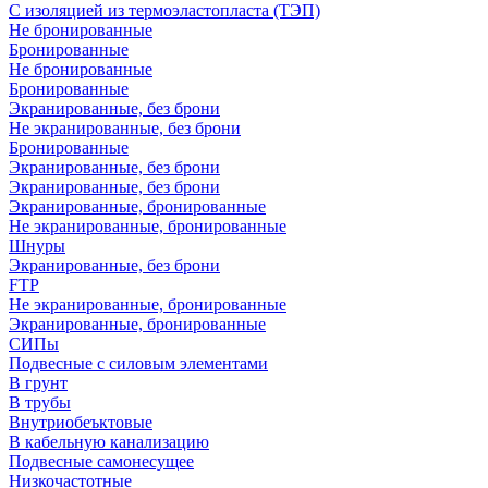
С изоляцией из термоэластопласта (ТЭП)
Не бронированные
Бронированные
Не бронированные
Бронированные
Экранированные, без брони
Не экранированные, без брони
Бронированные
Экранированные, без брони
Экранированные, без брони
Экранированные, бронированные
Не экранированные, бронированные
Шнуры
Экранированные, без брони
FTP
Не экранированные, бронированные
Экранированные, бронированные
СИПы
Подвесные с силовым элементами
В грунт
В трубы
Внутриобеъктовые
В кабельную канализацию
Подвесные самонесущее
Низкочастотные