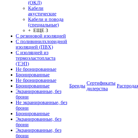
(ОКЛ)
Кабели
акустические
Кабели и повода
(специальные)
+ ЕЩЕ 3
С резиновой изоляцией
С поливинилхлоридной
изоляцией (ПВХ)
С изоляцией из
термоэластопласта
(ТЭП)
Не бронированные
Бронированные
Не бронированные
Сертификаты
Бронированные
Бренды
Распрода
дилерства
Экранированные, без
брони
Не экранированные, без
брони
Бронированные
Экранированные, без
брони
Экранированные, без
брони