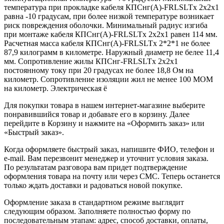
температура при прокладке кабеля КПСнг(А)-FRLSLTx 2х2х1
равна -10 градусам, при более низкой температуре возникает
риск повреждения оболочки. Минимальный радиус изгиба
при монтаже кабеля КПСнг(А)-FRLSLTx 2х2х1 равен 114 мм.
Расчетная масса кабеля КПСнг(А)-FRLSLTx 2*2*1 не более
87,9 килограмм в километре. Наружный диаметр не белее 11,4
мм. Сопротивление жилы КПСнг-FRLSLTx 2х2х1
постоянному току при 20 градусах не более 18,8 Ом на
километр. Сопротивление изоляции жил не менее 100 МОМ
на километр. Электрическая ё
Для покупки товара в нашем интернет-магазине выберите
понравившийся товар и добавьте его в корзину. Далее
перейдите в Корзину и нажмите на «Оформить заказ» или
«Быстрый заказ».
Когда оформляете быстрый заказ, напишите ФИО, телефон и
e-mail. Вам перезвонит менеджер и уточнит условия заказа.
По результатам разговора вам придет подтверждение
оформления товара на почту или через СМС. Теперь останется
только ждать доставки и радоваться новой покупке.
Оформление заказа в стандартном режиме выглядит
следующим образом. Заполняете полностью форму по
последовательным этапам: адрес, способ доставки, оплаты,