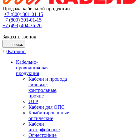
Продажа кабельной продукции
+7 (800) 301-01-15
+7 (800) 301-01-15
+7 (499) 404-36-26
Заказать звонок
Поиск
Каталог
Кабельно-
проводниковая
продукция
Кабели и провода
силовые,
контрольные,
прочие
UTP
Кабели для ОПС
Комбинированные
оптические
Кабели
интерфейсные
Огнестойкие