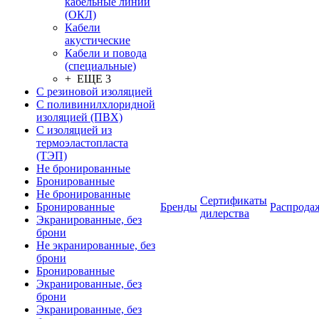
кабельные линии
(ОКЛ)
Кабели
акустические
Кабели и повода
(специальные)
+ ЕЩЕ 3
С резиновой изоляцией
С поливинилхлоридной
изоляцией (ПВХ)
С изоляцией из
термоэластопласта
(ТЭП)
Не бронированные
Бронированные
Не бронированные
Сертификаты
Бронированные
Бренды
Распрода
дилерства
Экранированные, без
брони
Не экранированные, без
брони
Бронированные
Экранированные, без
брони
Экранированные, без