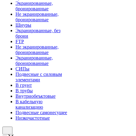
Экранированные,
бронированные
Не экранированные,
бронированные
Шнуры
Экранированные, без
брони
FTP
Не экранированные,
бронированные
Экранированные,
бронированные
СИПы
Подвесные с силовым
элементами
В грунт
В трубы
Внутриобеъктовые
В кабельную
канализацию
Подвесные самонесущее
Низкочастотные