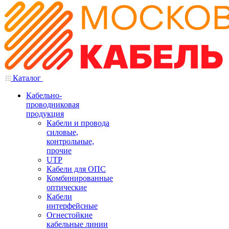
Каталог
Кабельно-
проводниковая
продукция
Кабели и провода
силовые,
контрольные,
прочие
UTP
Кабели для ОПС
Комбинированные
оптические
Кабели
интерфейсные
Огнестойкие
кабельные линии