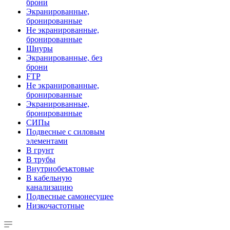
брони
Экранированные,
бронированные
Не экранированные,
бронированные
Шнуры
Экранированные, без
брони
FTP
Не экранированные,
бронированные
Экранированные,
бронированные
СИПы
Подвесные с силовым
элементами
В грунт
В трубы
Внутриобеъктовые
В кабельную
канализацию
Подвесные самонесущее
Низкочастотные