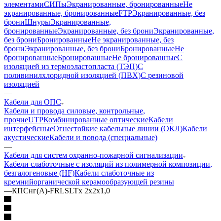
элементами
СИПы
Экранированные, бронированные
Не
экранированные, бронированные
FTP
Экранированные, без
брони
Шнуры
Экранированные,
бронированные
Экранированные, без брони
Экранированные,
без брони
Бронированные
Не экранированные, без
брони
Экранированные, без брони
Бронированные
Не
бронированные
Бронированные
Не бронированные
С
изоляцией из термоэластопласта (ТЭП)
С
поливинилхлоридной изоляцией (ПВХ)
С резиновой
изоляцией
—
Кабели для ОПС
Кабели и провода силовые, контрольные,
прочие
UTP
Комбинированные оптические
Кабели
интерфейсные
Огнестойкие кабельные линии (ОКЛ)
Кабели
акустические
Кабели и повода (специальные)
—
Кабели для систем охранно-пожарной сигнализации
Кабели слаботочные с изоляций из полимерной композиции,
безгалогеновые (HF)
Кабели слаботочные из
кремнийорганической керамообразующей резины
—
КПСнг(А)-FRLSLTx 2х2х1,0