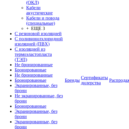
(ОКЛ)
Кабели
акустические
Кабели и повода
(специальные)
+ ЕЩЕ 3
С резиновой изоляцией
С поливинилхлоридной
изоляцией (ПВХ)
С изоляцией из
термоэластопласта
(ТЭП)
Не бронированные
Бронированные
Не бронированные
Сертификаты
Бронированные
Бренды
Распрода
дилерства
Экранированные, без
брони
Не экранированные, без
брони
Бронированные
Экранированные, без
брони
Экранированные, без
брони