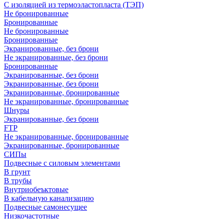
С изоляцией из термоэластопласта (ТЭП)
Не бронированные
Бронированные
Не бронированные
Бронированные
Экранированные, без брони
Не экранированные, без брони
Бронированные
Экранированные, без брони
Экранированные, без брони
Экранированные, бронированные
Не экранированные, бронированные
Шнуры
Экранированные, без брони
FTP
Не экранированные, бронированные
Экранированные, бронированные
СИПы
Подвесные с силовым элементами
В грунт
В трубы
Внутриобеъктовые
В кабельную канализацию
Подвесные самонесущее
Низкочастотные