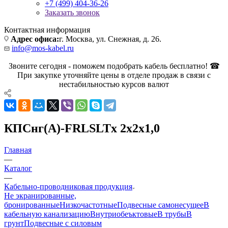
+7 (499) 404-36-26
Заказать звонок
Контактная информация
Адрес офиса:
г. Москва, ул. Снежная, д. 26.
info@mos-kabel.ru
Звоните сегодня - поможем подобрать кабель бесплатно! ☎
При закупке уточняйте цены в отделе продаж в связи с
нестабильностью курсов валют
КПСнг(А)-FRLSLTx 2х2х1,0
Главная
—
Каталог
—
Кабельно-проводниковая продукция
Не экранированные,
бронированные
Низкочастотные
Подвесные самонесущее
В
кабельную канализацию
Внутриобеъктовые
В трубы
В
грунт
Подвесные с силовым