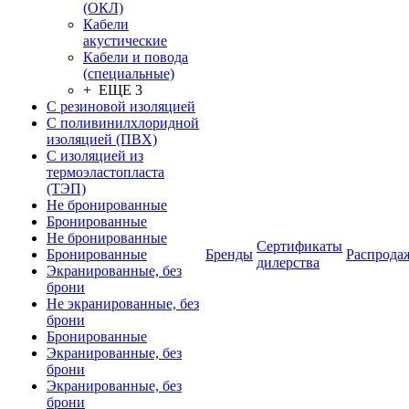
(ОКЛ)
Кабели
акустические
Кабели и повода
(специальные)
+ ЕЩЕ 3
С резиновой изоляцией
С поливинилхлоридной
изоляцией (ПВХ)
С изоляцией из
термоэластопласта
(ТЭП)
Не бронированные
Бронированные
Не бронированные
Сертификаты
Бронированные
Бренды
Распрода
дилерства
Экранированные, без
брони
Не экранированные, без
брони
Бронированные
Экранированные, без
брони
Экранированные, без
брони