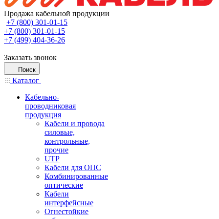
Продажа кабельной продукции
+7 (800) 301-01-15
+7 (800) 301-01-15
+7 (499) 404-36-26
Заказать звонок
Поиск
Каталог
Кабельно-
проводниковая
продукция
Кабели и провода
силовые,
контрольные,
прочие
UTP
Кабели для ОПС
Комбинированные
оптические
Кабели
интерфейсные
Огнестойкие