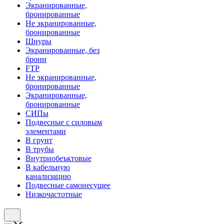
Экранированные,
бронированные
Не экранированные,
бронированные
Шнуры
Экранированные, без
брони
FTP
Не экранированные,
бронированные
Экранированные,
бронированные
СИПы
Подвесные с силовым
элементами
В грунт
В трубы
Внутриобеъктовые
В кабельную
канализацию
Подвесные самонесущее
Низкочастотные