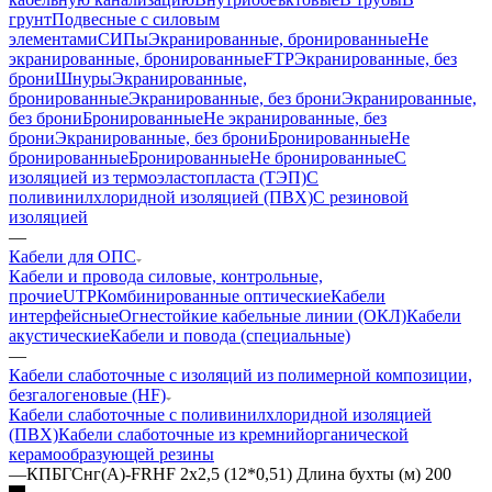
грунт
Подвесные с силовым
элементами
СИПы
Экранированные, бронированные
Не
экранированные, бронированные
FTP
Экранированные, без
брони
Шнуры
Экранированные,
бронированные
Экранированные, без брони
Экранированные,
без брони
Бронированные
Не экранированные, без
брони
Экранированные, без брони
Бронированные
Не
бронированные
Бронированные
Не бронированные
С
изоляцией из термоэластопласта (ТЭП)
С
поливинилхлоридной изоляцией (ПВХ)
С резиновой
изоляцией
—
Кабели для ОПС
Кабели и провода силовые, контрольные,
прочие
UTP
Комбинированные оптические
Кабели
интерфейсные
Огнестойкие кабельные линии (ОКЛ)
Кабели
акустические
Кабели и повода (специальные)
—
Кабели слаботочные с изоляций из полимерной композиции,
безгалогеновые (HF)
Кабели слаботочные с поливинилхлоридной изоляцией
(ПВХ)
Кабели слаботочные из кремнийорганической
керамообразующей резины
—
КПБГСнг(А)-FRHF 2х2,5 (12*0,51) Длина бухты (м) 200