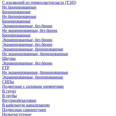
С изоляцией из термоэластопласта (ТЭП)
Не бронированные
Бронированные
Не бронированные
Бронированные
Экранированные, без брони
Не экранированные, без брони
Бронированные
Экранированные, без брони
Экранированные, без брони
Экранированные, бронированные
Не экранированные, бронированные
Шнуры
Экранированные, без брони
FTP
Не экранированные, бронированные
Экранированные, бронированные
СИПы
Подвесные с силовым элементами
В грунт
В трубы
Внутриобеъктовые
В кабельную канализацию
Подвесные самонесущее
Низкочастотные