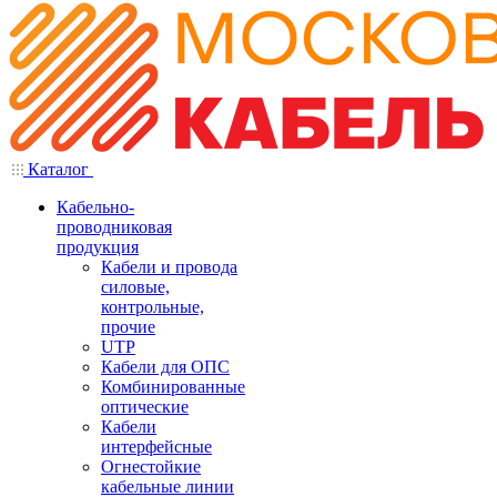
Каталог
Кабельно-
проводниковая
продукция
Кабели и провода
силовые,
контрольные,
прочие
UTP
Кабели для ОПС
Комбинированные
оптические
Кабели
интерфейсные
Огнестойкие
кабельные линии