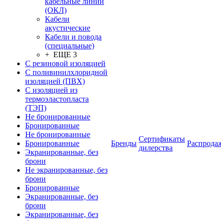
кабельные линии
(ОКЛ)
Кабели
акустические
Кабели и повода
(специальные)
+ ЕЩЕ 3
С резиновой изоляцией
С поливинилхлоридной
изоляцией (ПВХ)
С изоляцией из
термоэластопласта
(ТЭП)
Не бронированные
Бронированные
Не бронированные
Сертификаты
Бронированные
Бренды
Распрода
дилерства
Экранированные, без
брони
Не экранированные, без
брони
Бронированные
Экранированные, без
брони
Экранированные, без