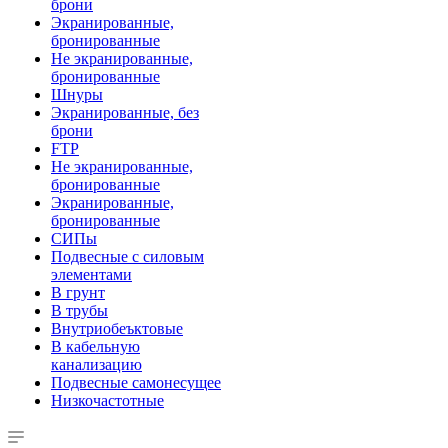
брони
Экранированные,
бронированные
Не экранированные,
бронированные
Шнуры
Экранированные, без
брони
FTP
Не экранированные,
бронированные
Экранированные,
бронированные
СИПы
Подвесные с силовым
элементами
В грунт
В трубы
Внутриобеъктовые
В кабельную
канализацию
Подвесные самонесущее
Низкочастотные