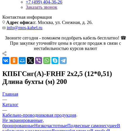
+7 (499) 404-36-26
Заказать звонок
Контактная информация
Адрес офиса:
г. Москва, ул. Снежная, д. 26.
info@mos-kabel.ru
Звоните сегодня - поможем подобрать кабель бесплатно! ☎
При закупке уточняйте цены в отделе продаж в связи с
нестабильностью курсов валют
КПБГСнг(А)-FRHF 2х2,5 (12*0,51)
Длина бухты (м) 200
Главная
—
Каталог
—
Кабельно-проводниковая продукция
Не экранированные,
бронированные
Низкочастотные
Подвесные самонесущее
В
кабельную канализацию
Внутриобеъктовые
В трубы
В