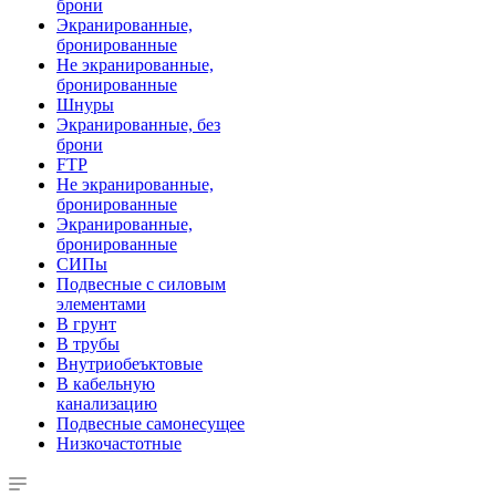
брони
Экранированные,
бронированные
Не экранированные,
бронированные
Шнуры
Экранированные, без
брони
FTP
Не экранированные,
бронированные
Экранированные,
бронированные
СИПы
Подвесные с силовым
элементами
В грунт
В трубы
Внутриобеъктовые
В кабельную
канализацию
Подвесные самонесущее
Низкочастотные