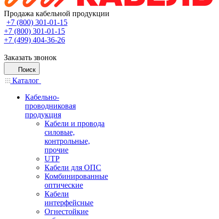
Продажа кабельной продукции
+7 (800) 301-01-15
+7 (800) 301-01-15
+7 (499) 404-36-26
Заказать звонок
Поиск
Каталог
Кабельно-
проводниковая
продукция
Кабели и провода
силовые,
контрольные,
прочие
UTP
Кабели для ОПС
Комбинированные
оптические
Кабели
интерфейсные
Огнестойкие