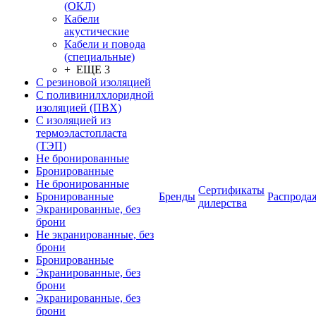
(ОКЛ)
Кабели
акустические
Кабели и повода
(специальные)
+ ЕЩЕ 3
С резиновой изоляцией
С поливинилхлоридной
изоляцией (ПВХ)
С изоляцией из
термоэластопласта
(ТЭП)
Не бронированные
Бронированные
Не бронированные
Сертификаты
Бронированные
Бренды
Распрода
дилерства
Экранированные, без
брони
Не экранированные, без
брони
Бронированные
Экранированные, без
брони
Экранированные, без
брони