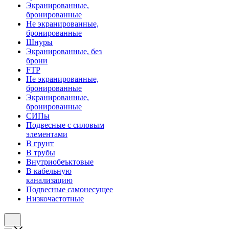
Экранированные,
бронированные
Не экранированные,
бронированные
Шнуры
Экранированные, без
брони
FTP
Не экранированные,
бронированные
Экранированные,
бронированные
СИПы
Подвесные с силовым
элементами
В грунт
В трубы
Внутриобеъктовые
В кабельную
канализацию
Подвесные самонесущее
Низкочастотные