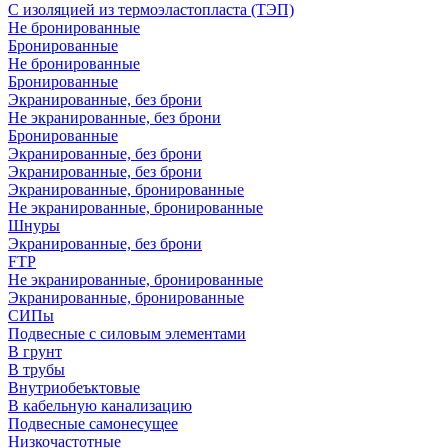
С изоляцией из термоэластопласта (ТЭП)
Не бронированные
Бронированные
Не бронированные
Бронированные
Экранированные, без брони
Не экранированные, без брони
Бронированные
Экранированные, без брони
Экранированные, без брони
Экранированные, бронированные
Не экранированные, бронированные
Шнуры
Экранированные, без брони
FTP
Не экранированные, бронированные
Экранированные, бронированные
СИПы
Подвесные с силовым элементами
В грунт
В трубы
Внутриобеъктовые
В кабельную канализацию
Подвесные самонесущее
Низкочастотные