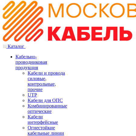
Каталог
Кабельно-
проводниковая
продукция
Кабели и провода
силовые,
контрольные,
прочие
UTP
Кабели для ОПС
Комбинированные
оптические
Кабели
интерфейсные
Огнестойкие
кабельные линии