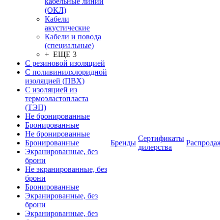
кабельные линии
(ОКЛ)
Кабели
акустические
Кабели и повода
(специальные)
+ ЕЩЕ 3
С резиновой изоляцией
С поливинилхлоридной
изоляцией (ПВХ)
С изоляцией из
термоэластопласта
(ТЭП)
Не бронированные
Бронированные
Не бронированные
Сертификаты
Бронированные
Бренды
Распрода
дилерства
Экранированные, без
брони
Не экранированные, без
брони
Бронированные
Экранированные, без
брони
Экранированные, без