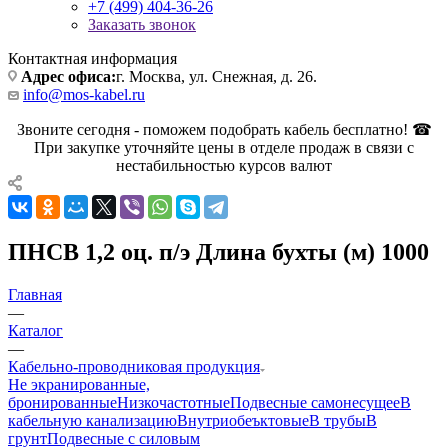
+7 (499) 404-36-26
Заказать звонок
Контактная информация
Адрес офиса:
г. Москва, ул. Снежная, д. 26.
info@mos-kabel.ru
Звоните сегодня - поможем подобрать кабель бесплатно! ☎
При закупке уточняйте цены в отделе продаж в связи с
нестабильностью курсов валют
ПНСВ 1,2 оц. п/э Длина бухты (м) 1000
Главная
—
Каталог
—
Кабельно-проводниковая продукция
Не экранированные,
бронированные
Низкочастотные
Подвесные самонесущее
В
кабельную канализацию
Внутриобеъктовые
В трубы
В
грунт
Подвесные с силовым