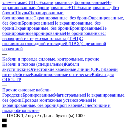
элементами
СИПы
Экранированные, бронированные
Не
экранированные, бронированные
FTP
Экранированные, без
брони
Шнуры
Экранированные,
бронированные
Экранированные, без брони
Экранированные,
без брони
Бронированные
Не экранированные, без
брони
Экранированные, без брони
Бронированные
Не
бронированные
Бронированные
Не бронированные
С
изоляцией из термоэластопласта (ТЭП)
С
поливинилхлоридной изоляцией (ПВХ)
С резиновой
изоляцией
—
Кабели и провода силовые, контрольные, прочие
Кабели и повода (специальные)
Кабели
акустические
Огнестойкие кабельные линии (ОКЛ)
Кабели
интерфейсные
Комбинированные оптические
Кабели для
ОПС
UTP
—
Прочие силовые кабели
Городские
Бронированные
Магистральные
Не экранированные,
без брони
Провода монтажные установочные
Не
экранированные, без брони
Дроп-кабель
Огнестойкие и
пожаробезопасные
—
ПНСВ 1,2 оц. п/э Длина бухты (м) 1000